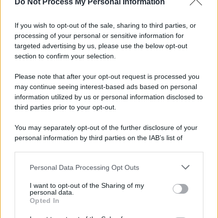
Do Not Process My Personal Information
If you wish to opt-out of the sale, sharing to third parties, or
processing of your personal or sensitive information for
targeted advertising by us, please use the below opt-out
section to confirm your selection.
Il ricordo /
Le radici di Francesco
Please note that after your opt-out request is processed you
Una domenica di settembre con Guccini nella sua casa a Pàvana,
may continue seeing interest-based ads based on personal
information utilized by us or personal information disclosed to
tra ricordi del premio Tenco, la gara di disegni con Andrea
third parties prior to your opt-out.
Pazienza sulle tovaglie di carta, il rapporto con i fan che
continuano a cercarlo e la bellezza delle montagne e dei gatti.
You may separately opt-out of the further disclosure of your
personal information by third parties on the IAB’s list of
L'album /
"Timeless", il nuovo album postumo di Prince
downstream participants.
racconta quattro decenni di creatività
Personal Data Processing Opt Outs
This information may also be disclosed by us to third parties
on the IAB’s List of Downstream Participants that may further
I want to opt-out of the Sharing of my
disclose it to other third parties.
personal data.
L'inaugurazione /
Cuneo inaugura Esseci: il nuovo polo
Opted In
Please note that this website/app uses one or more Google
culturale nell’ex ospedale di Santa Croce
services and may gather and store information including but