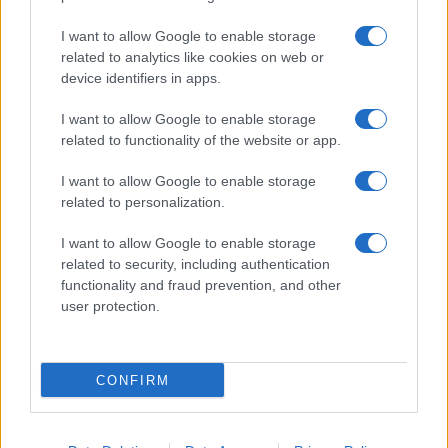
Megachip
Globalscience
I want to allow Google to enable storage
related to analytics like cookies on web or
GiULia
Globalsport
device identifiers in apps.
Prima Pagina
I want to allow Google to enable storage
related to functionality of the website or app.
I want to allow Google to enable storage
Giornale dello
Facebook
related to personalization.
Spettacolo
Twitter
I want to allow Google to enable storage
Wondernet
related to security, including authentication
Cookie Policy
functionality and fraud prevention, and other
Giuliana Sgrena
user protection.
Preferenze Privacy
CONFIRM
©2020 Giornale dello Spettacolo • All right reserved.