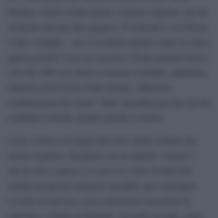
Picking, scegli il frutto giusto, il giorno migliore, per far
sembrare tutti gli altri peggiori. Il confronto è con Renzi,
Conte e Draghi… ma vi ricordate quando erano in carica
questi governi? Cosa era successo? Erano periodi diversi,
crisi del 2008 con shock economici mondiali, pandemia,
rimbalzo post-Covid, fondi europei, inflazione,
trasformazioni del lavoro. Tutto cancellato per fare un bel
confronto comodo, proprio perché scorretto.
E poi, il trucco di magia spicciola. Molti avranno già
notato il grafico, disegnato con un righello “elastico”,
che da zero si passa a 4 e poi a 6 e dove la barra blu
sembra un piccolo miracolo tascabile, per costringere
l’occhio ad arrivare a una conclusione ben prima di
ragionare e badare al dettaglio. In pochi secondi, senza