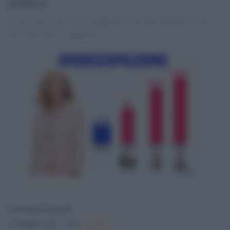
politica
In che modo sono stati manipolati e decontestualizzati i dati
dell' Istat sull' occupazione.
Lorenzo Lazzeri
14 Maggio 2026 - 19.26
Culture