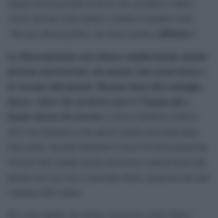
sangue di un paziente in fin di vita, prendere l’unico
valore decente nelle analisi e gridare ai quattro venti,
abbiamo
“Ha una salute perfetta, che bravo medico
!”.
La disoccupazione non misura semplicemente quante
persone non lavorano, ma quante sono senza lavoro e
lo cercano attivamente. Restano fuori dal conteggio,
invece, coloro che un lavoro non ce l’hanno più e
hanno smesso di cercarlo.
L’Istat li definisce inattivi,
ed il vero dramma è che questi stanno crescendo anno
dopo anno, facendo diminuire il tasso di disoccupazione.
Occorre fare sempre molta attenzione a quella barra blu,
perché non sai cosa si nasconde dietro, qualcosa che non
vogliono farti vedere.
Poi viene quello che alcuni conoscono come Cherry