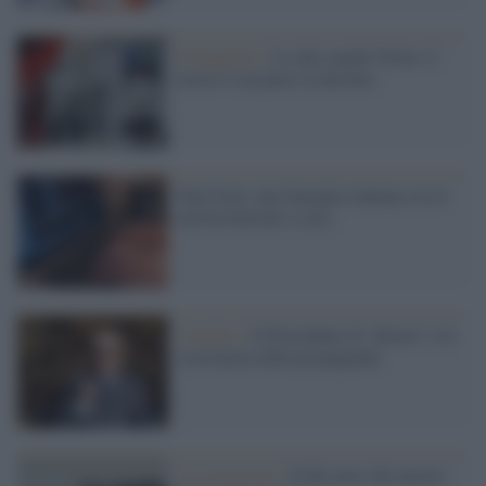
Il Rapporto /
Lo dice anche l'Istat: il
nostro è un paese in declino
Dati Istat: una famiglia italiana su tre
non ha Internet a casa
L'analisi /
Il Presidente di “destra” e la
scorciatoia della propaganda
La recensione /
Il filo nero che ancora