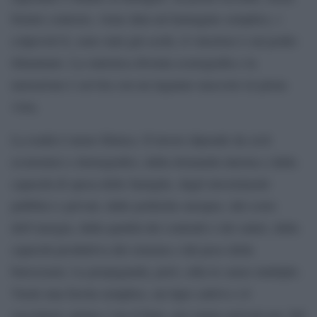
fornire contesto, viene data un’immagine semplice, i
colpevoli lì, sono stati già scelti, il vincitore è sul podio
illuminato. La statistica diventa scenografia e la
narrazione è servita con un inganno nascosto in piena
vista.
La realtà è meno filmica. Il lavoro dipende da cicli
economici e demografici, dalla domanda interna e dalla
capacità di spesa delle famiglie, dagli investimenti
pubblici e privati, dalle politiche europee, dal costo
dell’energia, dalla qualità dei contratti e dei salari, dalla
capacità produttiva del sistema e dal peso della
burocrazia. La propaganda, però, odia le cause multiple.
Vuole una favola semplice, un lupo cattivo e il
cacciatore: prima c’era il buio, poi siamo arrivati noi. Ed