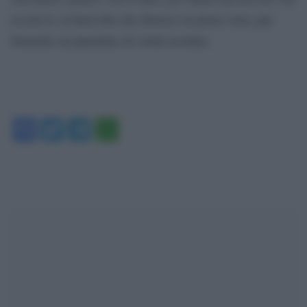
eccola lì, la barra blu che distorce in piena vista, pur
fornendo un patentino di verità assoluta.
Facebook
Twitter
Telegram
WhatsApp