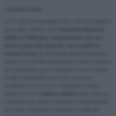
Lorenzo Lazzeri
di
Il 5,3% non è necessariamente falso. L’Istat ha registrato
Nessuno ha bisogno di
questo dato a febbraio 2026.
falsificare l’indicatore: basta prenderne uno vero,
citarne la fonte più autorevole e tacere quelli che
rovinano la festa.
È stato pertanto decontestualizzato e
portato come un trofeo dimenticandosi di dire che questo
era accompagnato da un’occupazione in calo con meno
29 mila occupati nello stesso mese, un tasso di
occupazione sceso al 62,4% e un gruppo di inattivi
risultato statistico
stabile al 33.9%. Il
esiste, certo, ma
è stato tolto dal contesto e trasformato in una fotografia
da comizio. Immaginatevi di prendere l’esame del