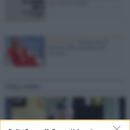
lega la destra italiana
Il fatto di oggi /
Meloni tenta di
smarcarsi dalle nefandezze del
fascismo
Ultime notizie