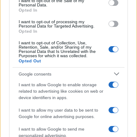
I want to opt-out of the Sale of my
Personal Data.
not limited to your visit or usage behaviour. You may click to
Opted In
grant or deny consent to Google and its third-party tags to
use your data for below specified purposes in below Google
I want to opt-out of processing my
Musica /
Love Sensation, il primo duetto di Madonna e Kylie
consent section.
Personal Data for Targeted Advertising.
Minogue
Opted In
I want to opt-out of Collection, Use,
Retention, Sale, and/or Sharing of my
Personal Data that Is Unrelated with the
Purposes for which it was collected.
Opted Out
Google consents
I want to allow Google to enable storage
related to advertising like cookies on web or
device identifiers in apps.
I want to allow my user data to be sent to
Google for online advertising purposes.
Syndication
Culture
I want to allow Google to send me
Salute
Globalist
personalized advertising.