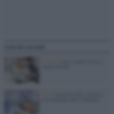
Articoli correlati
Il report /
L'Italia, sempre meno sì, e
sempre più tardi
I dati /
Consumi in Italia: continua la
lotta quotidiana contro l’inflazione