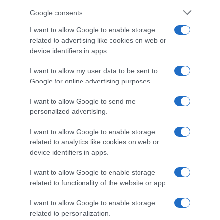
Google consents
I want to allow Google to enable storage
related to advertising like cookies on web or
device identifiers in apps.
I want to allow my user data to be sent to
Google for online advertising purposes.
Syndication
Culture
I want to allow Google to send me
Salute
Globalist
personalized advertising.
Megachip
Globalscience
I want to allow Google to enable storage
related to analytics like cookies on web or
GiULia
Globalsport
device identifiers in apps.
Prima Pagina
I want to allow Google to enable storage
related to functionality of the website or app.
I want to allow Google to enable storage
Giornale dello
Facebook
related to personalization.
Spettacolo