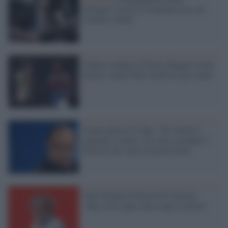
Erriquez: morto il frontman ricco di
vitalità e ideali
Ambra conduce il Primo Maggio senza
piazza. Anche Patti Smith tra gli ospiti
Vespa attacca le Ong: "Per aiutare i
migranti c'erano, ora sono scomparsi".
Peccato che siano in prima linea
Gino Strada al festival di Venezia:
"Mai visto tanto odio contro i poveri"