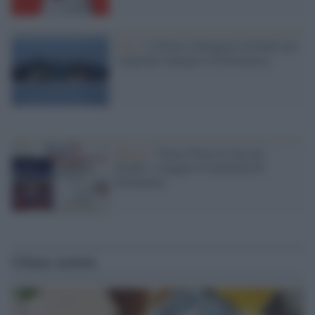
Live /
A Torino il Requiem di Faurè per
i migranti annegati ed Emergency
Musica /
Torna 'Peace & Jazz pe'
Strada': a maggio la maratona di
Emergency
Ultime notizie