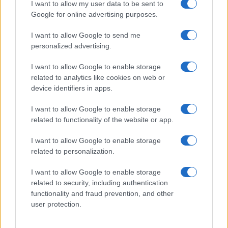
I want to allow my user data to be sent to
Google for online advertising purposes.
Syndication
Culture
I want to allow Google to send me
Salute
Globalist
personalized advertising.
Megachip
Globalscience
I want to allow Google to enable storage
related to analytics like cookies on web or
GiULia
Globalsport
device identifiers in apps.
Prima Pagina
I want to allow Google to enable storage
related to functionality of the website or app.
I want to allow Google to enable storage
Giornale dello
Facebook
related to personalization.
Spettacolo
Twitter
I want to allow Google to enable storage
Wondernet
related to security, including authentication
Cookie Policy
functionality and fraud prevention, and other
Giuliana Sgrena
user protection.
Preferenze Privacy