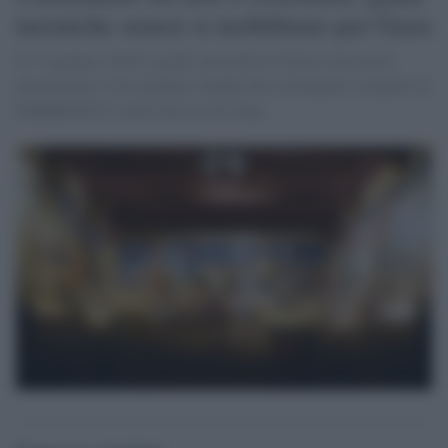
turistiche senesi si mobilitano per Gaza
Il 17 gennaio 2026 le guide turistiche di Siena e provincia
promuovono visite guidate solidali che sostengono i progetti di
EMERGENCY nella Striscia di Gaza.