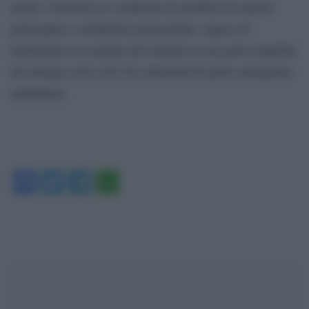
modo, l’iniziativa si conferma un modello di cultura
partecipata e solidarietà responsabile, capace di
trasformare la scoperta del territorio in un gesto tangibile
di sostegno verso chi vive situazioni di grave emergenza
umanitaria.
Facebook
Twitter
Telegram
WhatsApp