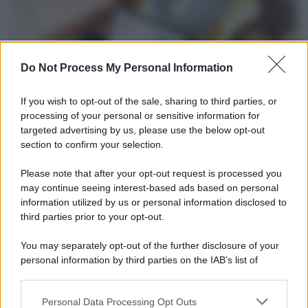
Do Not Process My Personal Information
If you wish to opt-out of the sale, sharing to third parties, or
processing of your personal or sensitive information for
targeted advertising by us, please use the below opt-out
section to confirm your selection.
Tendenze /
Sale il numero degli acquisti online in Europa e
aumentano le vendite di articoli second hand
Please note that after your opt-out request is processed you
Circa il 20% riguarda l'abbigliamento. Sempre più successo per i
may continue seeing interest-based ads based on personal
information utilized by us or personal information disclosed to
capi di seconda mano e per l'abbigliamento sportivo. Ad attrarre i
third parties prior to your opt-out.
consumatori è anche il gorpcore, la tendenza ad abbinare
l'abbigliamento sportivo con quello di tutti i giorni.
You may separately opt-out of the further disclosure of your
personal information by third parties on the IAB’s list of
Il caso /
Trump ha quasi esaurito l'arsenale Usa, ma il
downstream participants.
tycoon smentisce
Personal Data Processing Opt Outs
This information may also be disclosed by us to third parties