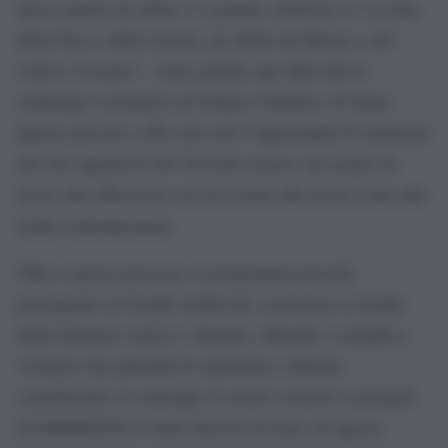
spicca quello di sabato 17 gennaio, dedicato a “La Sala
della Pace e della Guerra: gli effetti del Buono e del
Cattivo Governo”, visita guidata agli affreschi di
Ambrogio Lorenzetti nel Palazzo Pubblico di Siena.
Questo percorso offre non solo l’opportunità di ammirare
uno dei capolavori del Trecento senese, ma anche un
invito alla riflessione con un occhio alla storia e uno alla
realtà contemporanea.
Oltre a questo percorso, il programma prevede
passeggiate tra borghi medievali, escursioni in luoghi
della memoria storica e itinerari, offrendo a cittadini e
visitatori una pluralità di esperienze culturali,
contribuendo al contempo in modo concreto ai progetti
di EMERGENCY nella Striscia di Gaza. In questo