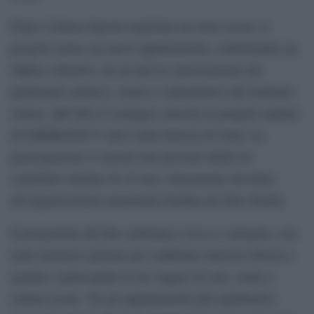
Dopo l’ottima risposta registrata nei mesi scorsi, il
progetto torna con nuovi appuntamenti, confermando un
duplice obiettivo: da un lato la valorizzazione del
patrimonio artistico, storico e naturalistico del territorio
senese, dall’altro il sostegno concreto ai progetti sanitari
di EMERGENCY attivi nella Striscia di Gaza. La
partecipazione a ciascun tour prevede infatti un
contributo minimo di 10 euro, interamente devoluto
all’organizzazione umanitaria fondata da Gino Strada.
Il programma del fine settimana è ricco e variegato, con
tante iniziative pensate per soddisfare interessi diversi e
guidare i partecipanti in un viaggio tra arte, storia e
cultura locale. Tra gli appuntamenti più significativi