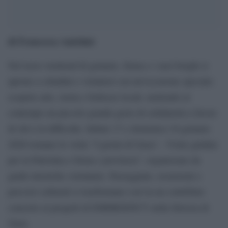
di Francesca Anichini
Nel terzo weekend di gennaio, Siena e i suoi borghi si
aprono a cittadini e visitatori con un’occasione speciale:
scoprire arte, storia e bellezze locali, mettendo al
contempo un piccolo grande gesto di solidarietà a favore
di chi è in difficoltà. Sabato 17 e domenica 18 gennaio
2026 tornano le visite “I giorni di Gaza! – Visite guidate
per la Palestina a Siena e provincia”, organizzate da
guide turistiche volontarie. Passeggiate, escursioni e
percorsi culturali si trasformano così in un contributo
concreto ai progetti di EMERGENCY nella Striscia di
Gaza.