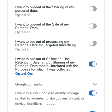
on the IAB’s List of Downstream Participants that may further
I want to opt-out of the Sharing of my
disclose it to other third parties.
personal data.
La banca /
Caso Mps: i pm milanesi ora vogliono vederci
Opted In
Please note that this website/app uses one or more Google
chiaro sulle “chat” tra un dirigente del Mef e alcuni ministri
services and may gather and store information including but
I want to opt-out of the Sale of my
Personal Data.
not limited to your visit or usage behaviour. You may click to
Opted In
grant or deny consent to Google and its third-party tags to
use your data for below specified purposes in below Google
I want to opt-out of processing my
La data /
L'8 agosto, quando la memoria dovrebbe insegnarci
consent section.
Personal Data for Targeted Advertising.
qualcosa
Opted In
I want to opt-out of Collection, Use,
Retention, Sale, and/or Sharing of my
Personal Data that Is Unrelated with the
Purposes for which it was collected.
Opted Out
Google consents
I want to allow Google to enable storage
related to advertising like cookies on web or
device identifiers in apps.