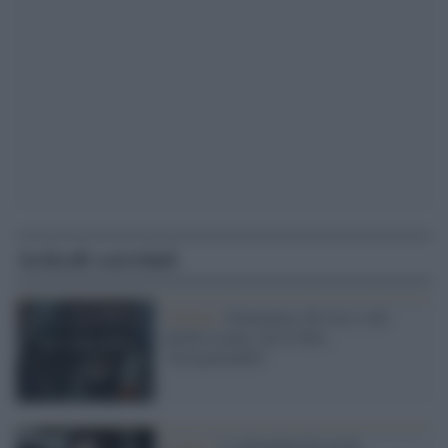
Articoli correlati
Cinema /
Emergency dà voce a chi
chiede la pace con il film
"Irresponsabili"
Il lutto /
La Bandabardò perde