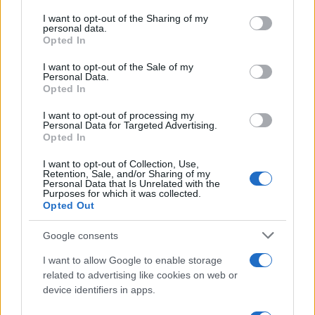
on the IAB’s List of Downstream Participants that may further
I want to opt-out of the Sharing of my
disclose it to other third parties.
personal data.
La banca /
Caso Mps: i pm milanesi ora vogliono vederci
Opted In
Please note that this website/app uses one or more Google
chiaro sulle “chat” tra un dirigente del Mef e alcuni ministri
services and may gather and store information including but
I want to opt-out of the Sale of my
Personal Data.
not limited to your visit or usage behaviour. You may click to
Opted In
grant or deny consent to Google and its third-party tags to
use your data for below specified purposes in below Google
I want to opt-out of processing my
La data /
L'8 agosto, quando la memoria dovrebbe insegnarci
consent section.
Personal Data for Targeted Advertising.
qualcosa
Opted In
I want to opt-out of Collection, Use,
Retention, Sale, and/or Sharing of my
Personal Data that Is Unrelated with the
Purposes for which it was collected.
Opted Out
Google consents
I want to allow Google to enable storage
related to advertising like cookies on web or
device identifiers in apps.