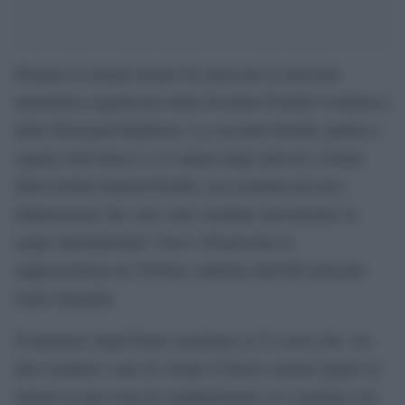
Durante la nottata Israele ha attaccato la missione
umanitaria organizzata dalla Freedom Flotilla Coalition e
dalla Thousand Madleens. La seconda Flotilla, partita a
seguito dell’attacco e la cattura degli attivisti a bordo
della Global Sumud Flotilla, era costituita da nove
imbarcazioni che sono state assaltate nuovamente in
acque internazionali. Circa 150 persone in
rappresentanza di 30 Paesi catturate dall’Idf nella più
totale illegalità.
Il ministero degli Esteri israeliano su X scrive che “un
altro tentativo vano di violare il blocco navale legale ed
entrare in una zona di combattimento si è concluso con