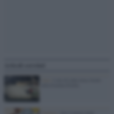
Articoli correlati
Gaza /
L'arte di Laika torna a bordo
della Freedom Flotilla
Tendenze /
Sale il numero degli