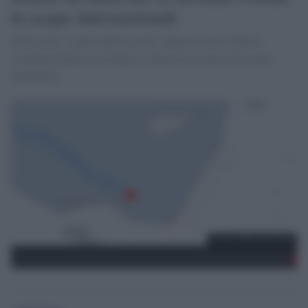
in acque internazionali
Nella notte, coperti dall'oscurità, almeno 8 navi militari
israeliane hanno accerchiato e attaccato la nuova missione
umanitaria.