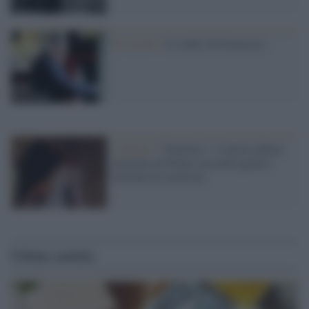
Il ricordo /
Le radici di Francesco
L'album /
"Timeless", il nuovo album
postumo di Prince racconta quattro
decenni di creatività
Ultime notizie