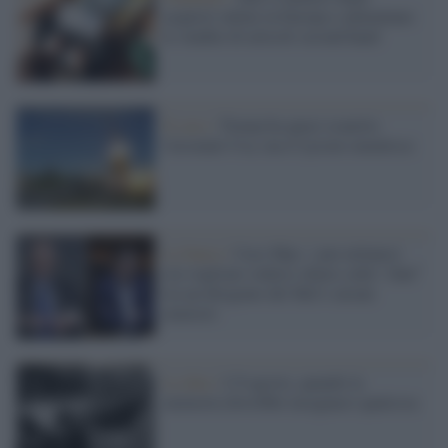
acquisti online in Europa e aumentano
le vendite di articoli second hand
Il caso /
Trump ha quasi esaurito
l'arsenale Usa, ma il tycoon smentisce
La banca /
Caso Mps: i pm milanesi
ora vogliono vederci chiaro sulle “chat”
tra un dirigente del Mef e alcuni
ministri
La data /
L'8 agosto, quando la
memoria dovrebbe insegnarci qualcosa