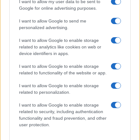
I want to allow my user data to be sent to
Google for online advertising purposes.
Syndication
Culture
I want to allow Google to send me
Salute
Globalist
personalized advertising.
Megachip
Globalscience
I want to allow Google to enable storage
related to analytics like cookies on web or
GiULia
Globalsport
device identifiers in apps.
Prima Pagina
I want to allow Google to enable storage
related to functionality of the website or app.
I want to allow Google to enable storage
Giornale dello
Facebook
related to personalization.
Spettacolo
Twitter
I want to allow Google to enable storage
Wondernet
related to security, including authentication
Cookie Policy
functionality and fraud prevention, and other
Giuliana Sgrena
user protection.
Preferenze Privacy