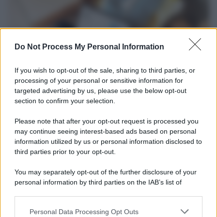
Do Not Process My Personal Information
If you wish to opt-out of the sale, sharing to third parties, or
processing of your personal or sensitive information for
targeted advertising by us, please use the below opt-out
section to confirm your selection.
Tendenze /
Sale il numero degli acquisti online in Europa e
aumentano le vendite di articoli second hand
Please note that after your opt-out request is processed you
Circa il 20% riguarda l'abbigliamento. Sempre più successo per i
may continue seeing interest-based ads based on personal
information utilized by us or personal information disclosed to
capi di seconda mano e per l'abbigliamento sportivo. Ad attrarre i
third parties prior to your opt-out.
consumatori è anche il gorpcore, la tendenza ad abbinare
l'abbigliamento sportivo con quello di tutti i giorni.
You may separately opt-out of the further disclosure of your
personal information by third parties on the IAB’s list of
Il caso /
Trump ha quasi esaurito l'arsenale Usa, ma il
downstream participants.
tycoon smentisce
Personal Data Processing Opt Outs
This information may also be disclosed by us to third parties