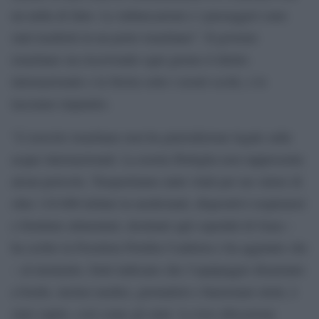
un nulla di fatto. Le imbarcazioni e i passeggeri sono
stati trasferiti in un porto israeliano”. Il governo
israeliano sta riscrivendo ogni giorno il diritto
internazionale e la Storia sotto i nostri occhi, e lo
lasciamo impunito.
“L’esercito israeliano non ha giurisdizione legale sulle
acque internazionali. La nostra flottiglia non rappresenta
alcun pericolo. Trasportiamo aiuti vitali per un valore di
oltre 110.000 dollari in medicinali, dispositivi respiratori
e forniture alimentari, destinati agli ospedali di Gaza –
ha scritto la Freedom Flotilla Coalition e ha aggiunto che
– al momento, fonti indicano che l’equipaggio disarmato
a bordo, inclusi medici, giornalisti e funzionari eletti, è
stato rapito, così come gli aiuti. La loro ubicazione