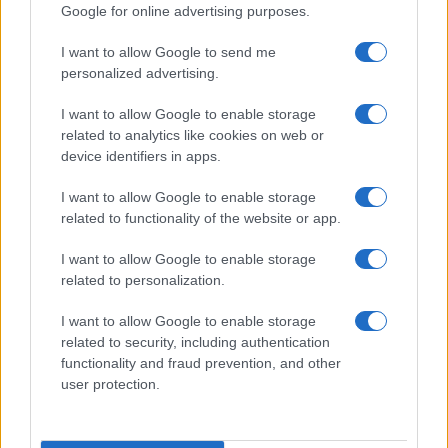
Google for online advertising purposes.
Syndication
Culture
I want to allow Google to send me
Salute
Globalist
personalized advertising.
Megachip
Globalscience
I want to allow Google to enable storage
related to analytics like cookies on web or
GiULia
Globalsport
device identifiers in apps.
Prima Pagina
I want to allow Google to enable storage
related to functionality of the website or app.
I want to allow Google to enable storage
Giornale dello
Facebook
related to personalization.
Spettacolo
Twitter
I want to allow Google to enable storage
Wondernet
related to security, including authentication
Cookie Policy
functionality and fraud prevention, and other
Giuliana Sgrena
user protection.
Preferenze Privacy