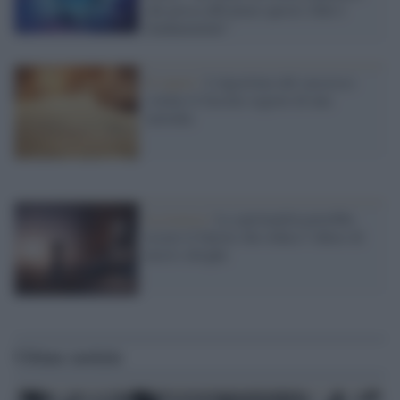
che possa affrontare queste sfide è
fondamentale”
Il report /
L'algoritmo del successo:
svelato il fascino segreto di una
melodia
La ricerca /
La spiritualità potrebbe
essere il fattore che riduce l’abuso di
alcol e droghe
Ultime notizie