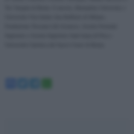
Tor Vergata di Roma. E ancora, Humanitas University e
Università Vita-Salute San Raffaele di Milano,
Fondazione Toscana Life Sciences, Scuola Normale
Superiore e Scuola Superiore Sant’Anna di Pisa e
Università Cattolica del Sacro Cuore di Roma.
Facebook
Twitter
Telegram
WhatsApp