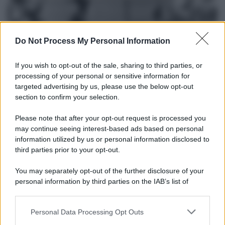
Do Not Process My Personal Information
If you wish to opt-out of the sale, sharing to third parties, or
processing of your personal or sensitive information for
targeted advertising by us, please use the below opt-out
section to confirm your selection.
Please note that after your opt-out request is processed you
Il lutto /
Addio a Livio Berruti, leggenda dello sprint
may continue seeing interest-based ads based on personal
italiano
information utilized by us or personal information disclosed to
third parties prior to your opt-out.
L’oro olimpico nei 200 metri a Roma 1960 aveva 87 anni. È morto
in una clinica torinese dopo un periodo di malattia.
You may separately opt-out of the further disclosure of your
personal information by third parties on the IAB’s list of
Motociclismo /
Raúl Fernández vince il Gp di Gran
downstream participants.
Bretagna davanti a Martin e Bezzecchi
Personal Data Processing Opt Outs
This information may also be disclosed by us to third parties
on the IAB’s List of Downstream Participants that may further