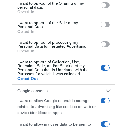
I want to opt-out of the Sharing of my
disclose it to other third parties.
personal data.
Il libro /
La letteratura che racconta l’estate
Opted In
Please note that this website/app uses one or more Google
services and may gather and store information including but
I want to opt-out of the Sale of my
Personal Data.
not limited to your visit or usage behaviour. You may click to
Opted In
grant or deny consent to Google and its third-party tags to
use your data for below specified purposes in below Google
I want to opt-out of processing my
L’evento /
Premio Dessì 2026, Villacidro si accende di
consent section.
Personal Data for Targeted Advertising.
cultura
Opted In
I want to opt-out of Collection, Use,
Retention, Sale, and/or Sharing of my
Personal Data that Is Unrelated with the
Purposes for which it was collected.
Opted Out
Google consents
I want to allow Google to enable storage
related to advertising like cookies on web or
device identifiers in apps.
I want to allow my user data to be sent to