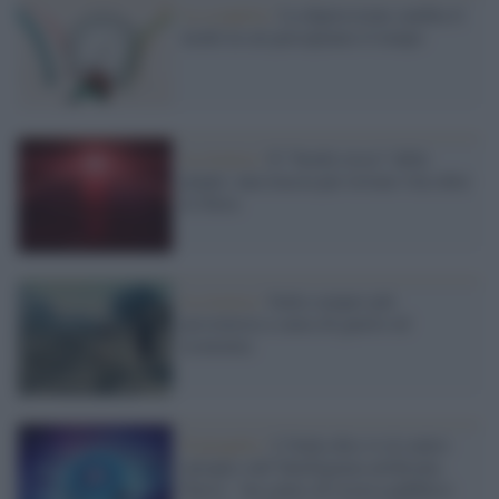
La scoperta /
La depressione cambia il
modo in cui percepiamo il tempo
La ricerca /
Il “bordo rosso” delle
piante: una traccia per trovare vita oltre
la Terra
La ricerca /
Italia sempre più
pessimista a causa di guerre ed
economia
Il progetto /
L’Italia dice sì al centro
europeo sull’Intelligenza artificiale,
Parisi: “un centro di ricerca pubblico