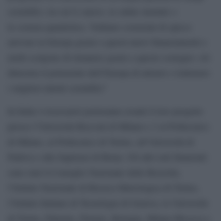
scientifici, tra cui il cancro, la salute mentale e
la scienza quantistica. Vediamo scienziati di spicco
arrivare in Europa grazie a questi nuovi finanziamenti e
molti scelgono di rimanere grazie a questo sostegno: ciò
dimostra il potenziale dell’Europa di attrarre e trattenere
i migliori talenti scientifici”
In Italia 4 ricercatori porteranno avanti il loro progetto
presso l’Università Bocconi di Milano e 2 al Politecnico
di Milano, al Politecnico di Torino, all’Università di
Padova e alla Sapienza di Roma. Gli altri enti finanziati
sono stati il Consiglio Nazionale delle Ricerche,
l’Istituto Nazionale di Ricerca Metrologica di Torino,
l’Istituto Italiano di Tecnologia di Genova, le Università
di Torino, Palermo, Firenze, Bologna, Milano-Bicocca e