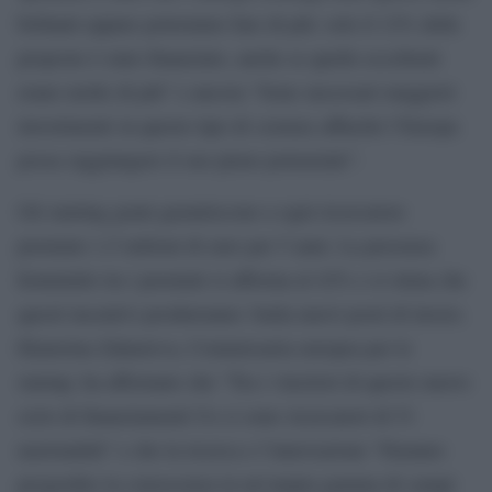
brillanti eppure potremmo fare di più: solo il 12% delle
proposte è stato finanziato, anche se quelle eccellenti
erano molte di più” e ancora “Sono necessari maggiori
investimenti in questo tipo di scienza affinché l’Europa
possa raggiungere il suo pieno potenziale”.
Gli starting grant garantiscono a ogni ricercatore
premiato 1,5 milioni di euro per 5 anni. La presenza
femminile tra i premiati si afferma al 42% e si stima che
questi incentivi produrranno 3mila nuovi posti di lavoro.
Ekaterina Zaharieva, Commissaria europea per le
startup, ha affermato che “Tra i vincitori di questo nuovo
ciclo di finanziamenti Ue ci sono ricercatori di 51
nazionalità” e che la ricerca e l’innovazione “Faranno
progredire la conoscenza in un’ampia gamma di campi