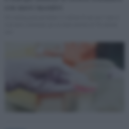
con nuovi incentivi
Gli starting grant prevedono 1,5 milioni di euro per 5 anni ai
ricercatori selezionati, per un totale investito di 761 milioni
euro