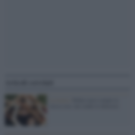
Articoli correlati
La ricerca /
Ridere non è sempre la
stessa cosa: uno studio lo dimostra