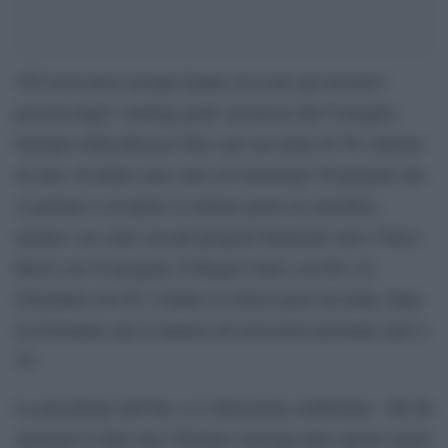
478 ricercatori europei hanno ricevuto gli incentivi
previsti dagli ‘starting grant’ promossi dal Consiglio
Europeo della Ricerca (Erc) per un totale di 761 milioni
di euro. In Italia sono stati sovvenzionati 30 progetti che
ci portano a ricoprire il settimo posto in classifica,
mentre i tre stati con più progetti finanziati sono i Paesi
Bassi con 44 progetti, Il Regno Unito con 60 e la
Germania con 99. L’Italia si colloca però seconda, dopo
la Germania, per il numero di ricercatori premiati, pari a
55.
La presidente dell’Erc si è dimostrata soddisfatta: “Mi dà
speranza il fatto che l’Europa sostenga tutte queste menti