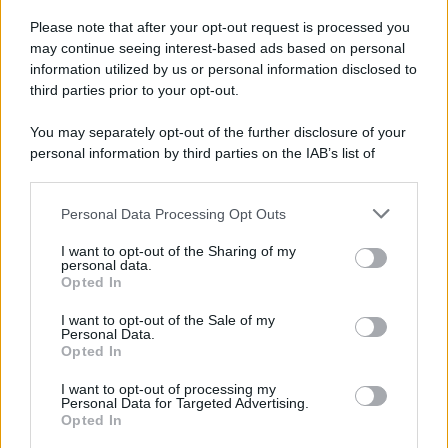
L'anniversario /
90 anni di Yves Saint Laurent, tra moda e
Please note that after your opt-out request is processed you
scandali
may continue seeing interest-based ads based on personal
information utilized by us or personal information disclosed to
Lo stilista francese di origini algerine per tutta la sua vita è stato
third parties prior to your opt-out.
come un faro per l'emancipazione del guardaroba femminile, tra
spregiudicatezza e talento.
You may separately opt-out of the further disclosure of your
personal information by third parties on the IAB’s list of
Le programmazioni /
I documentari RAI che raccontano
downstream participants.
l'Italia: da Mennea, a Tina Anselmi sino a Renzo Piano è
atteso un autunno tra grandi biografie, cultura, sport e crime
Personal Data Processing Opt Outs
This information may also be disclosed by us to third parties
on the IAB’s List of Downstream Participants that may further
I want to opt-out of the Sharing of my
disclose it to other third parties.
personal data.
L'evento /
Cent'anni di Turandot: torna a Verona lo
Opted In
Please note that this website/app uses one or more Google
spettacolo di Zeffirelli
services and may gather and store information including but
I want to opt-out of the Sale of my
Personal Data.
not limited to your visit or usage behaviour. You may click to
Opted In
grant or deny consent to Google and its third-party tags to
use your data for below specified purposes in below Google
I want to opt-out of processing my
Il festival /
"Logos. Parole dal Mediterraneo", a Palermo una
consent section.
Personal Data for Targeted Advertising.
nuova iniziativa culturale diretta da Nadia Terranova
Opted In