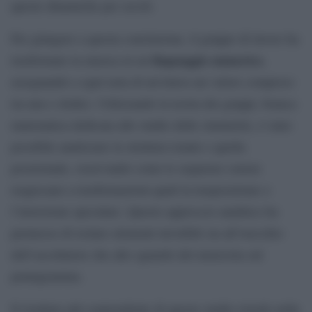
queste dinamiche per secoli.
Per giungere a questa conclusione, il gruppo di lavoro ha
linguaggio numerico
trasformato la musica in un
,
assegnando a ogni nota di un’ottava un valore compreso
tra uno e dodici. Utilizzando la teoria dei gruppi, branca
matematica dedicata allo studio delle simmetrie, è stato
possibile analizzare la struttura tonale e quella
posizionale, osservando come le sequenze sonore
reagiscano a trasformazioni quali la trasposizione o
l’inversione speculare. Questo approccio analitico ha
permesso di isolare elementi invisibili sia all’orecchio
dell’ascoltatore che allo sguardo del musicista sul
pentagramma.
Il risultato più sorprendente di questo studio risiede nella