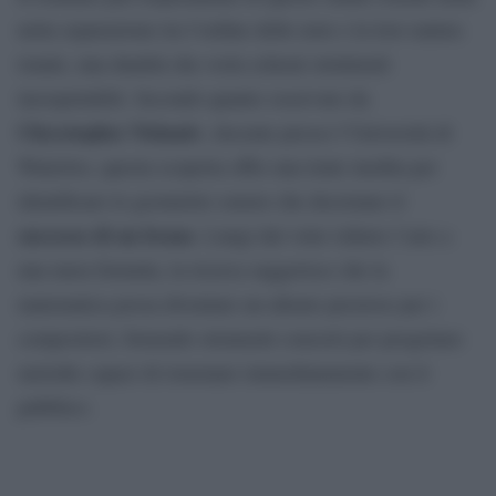
netta separazione tra l’ordine delle note e la loro natura
tonale, una dualità che svela schemi strutturali
insospettabili. Secondo quanto osservato da
Chrystopher Nehaniv
, docente presso l’Università di
Waterloo, questa scoperta offre una lente inedita per
identificare le geometrie sonore che decretano il
successo di un brano
. Lungi dal voler ridurre l’arte a
una mera formula, la ricerca suggerisce che la
matematica possa diventare un alleato prezioso per i
compositori, fornendo strumenti concreti per progettare
melodie capaci di risuonare immediatamente con il
pubblico.