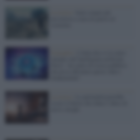
La ricerca /
Italia sempre più
pessimista a causa di guerre ed
economia
Il progetto /
L’Italia dice sì al centro
europeo sull’Intelligenza artificiale,
Parisi: “un centro di ricerca pubblico
che possa affrontare queste sfide è
fondamentale”
La ricerca /
La spiritualità potrebbe
essere il fattore che riduce l’abuso di
alcol e droghe