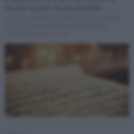
fascino segreto di una melodia
Una ricerca dell'Università di Waterloo rivela che la chiave
delle canzoni più orecchiabili risiede nelle strutture
simmetriche nascoste tra le note.