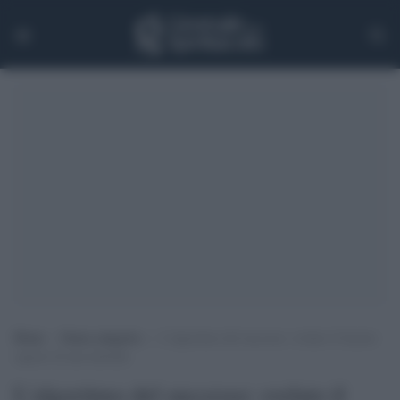
Home
>
Senza categoria
>
L’algoritmo del successo: svelato il fascino
segreto di una melodia
L'algoritmo del successo: svelato il