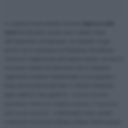
impressa nella
La capacità di una melodia di restare
mente
fin dal primo ascolto non è soltanto frutto
dell’ispirazione estemporanea, ma risponde a leggi
precise che la matematica ha finalmente decodificato.
Attraverso l’applicazione dell’algebra astratta, un team di
ricercatori canadesi ha dimostrato che la simmetria
rappresenta il pilastro fondamentale su cui poggiano i
brani musicali più accattivanti. L’obiettivo dichiarato
“costruire un ponte
dagli studiosi è stato quello di
matematico chiaro tra l’algebra astratta e l’esperienza
dell’ascolto musicale”
, evidenziando come i grandi
compositori del passato abbiano sfruttato intuitivamente