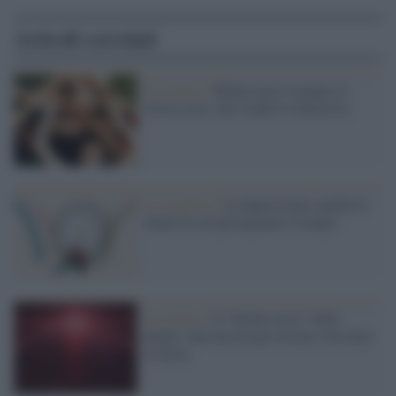
Articoli correlati
La ricerca /
Ridere non è sempre la
stessa cosa: uno studio lo dimostra
La scoperta /
La depressione cambia il
modo in cui percepiamo il tempo
La ricerca /
Il “bordo rosso” delle
piante: una traccia per trovare vita oltre
la Terra