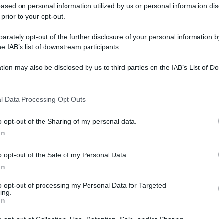
ased on personal information utilized by us or personal information dis
 prior to your opt-out.
rately opt-out of the further disclosure of your personal information by
he IAB’s list of downstream participants.
tion may also be disclosed by us to third parties on the IAB’s List of 
 that may further disclose it to other third parties.
cea La Magia di Quarrata (Pistoia). Ieri
iapertura dopo un importante intervento di
 that this website/app uses one or more Google services and may gath
l Data Processing Opt Outs
including but not limited to your visit or usage behaviour. You may click 
torica dimora che i giardini circostanti.
 to Google and its third-party tags to use your data for below specifi
o opt-out of the Sharing of my personal data.
ogle consent section.
In
monio dell’umanità nel 2013 e fa parte del sito
na”. È un luogo ideale per osservare
o opt-out of the Sale of my Personal Data.
nche per assistere alla sua importante collezione
In
to opt-out of processing my Personal Data for Targeted
ing.
In
costo di oltre 2 milioni di euro. Il sindaco di
o opt-out of Collection, Use, Retention, Sale, and/or Sharing