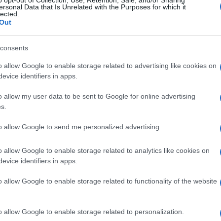
i obiettivi dietro il ripristino della villa: “Un
ersonal Data that Is Unrelated with the Purposes for which it
lected.
 tutela, al recupero e alla valorizzazione di un
Out
 la comunità di Quarrata e non solo. Stiamo
re Villa La Magia sempre di più, tutti i giorni
consents
Ulti
o allow Google to enable storage related to advertising like cookies on
evice identifiers in apps.
na Eugenio Giani ha invece spiegato
o allow my user data to be sent to Google for online advertising
“È davvero un momento importante quello di oggi
s.
e di tutta la comunità di Quarrata. Sono
to allow Google to send me personalized advertising.
 genesi, insieme all’allora ministro Franceschini,
ondi del PNRR come misura di volano per uscire
o allow Google to enable storage related to analytics like cookies on
evice identifiers in apps.
ata, sia nella sua parte tecnica che
Tend
onlin
o allow Google to enable storage related to functionality of the website
o cogliere al volo questa straordinaria
artic
 e lungimiranza, acquistando questo bene nel
Circa
o allow Google to enable storage related to personalization.
 oggi, migliorandolo sempre”.
più s