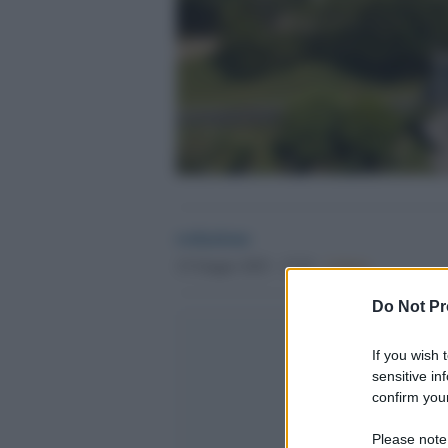
redazione
15 Giugno 2025 - 17.51
Culture
Do Not Pr
If you wish 
sensitive in
confirm your
Please note