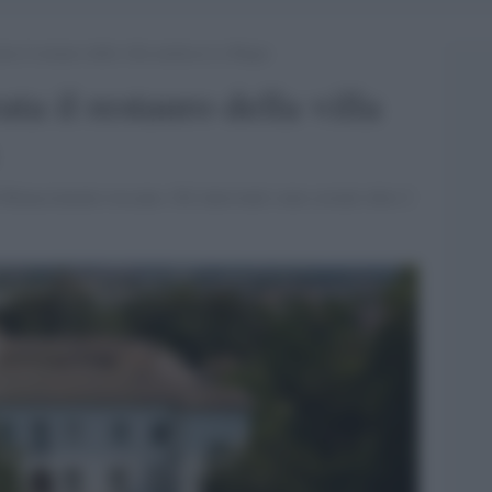
ta il restauro della villa medicea La Magia
ta il restauro della villa
l Rinascimento toscano. Gli interventi sono costati oltre 2