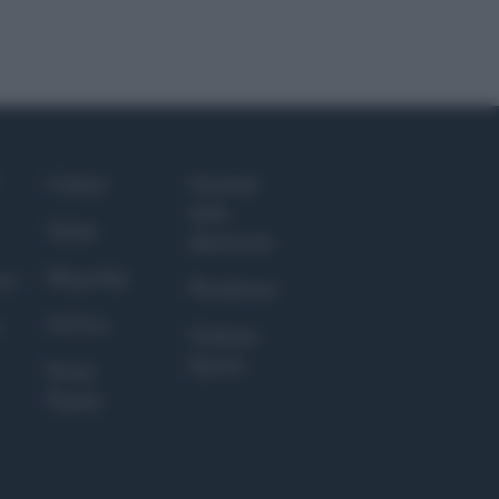
Culture
Giornale
dello
Salute
Spettacolo
Megachip
nce
Wondernet
GiULia
Giuliana
Sgrena
Prima
Pagina