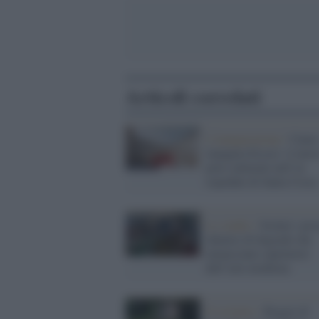
Articoli correlati
L'inaugurazione /
Cune
inaugura Esseci: il nuov
polo culturale nell’ex
ospedale di Santa Croce
Lo studio /
Svelati i pro
chimici di degrado che
minacciano capolavori
dell’arte moderna
Il restauro /
Reggia di