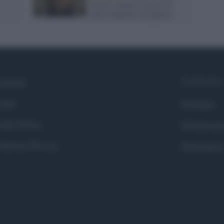
torna il sipario storico al
teatro Menotti di Spoleto
Syndication
cebook
itter
Globalist
okie Policy
Globalscie
eferenze Privacy
Globalsport