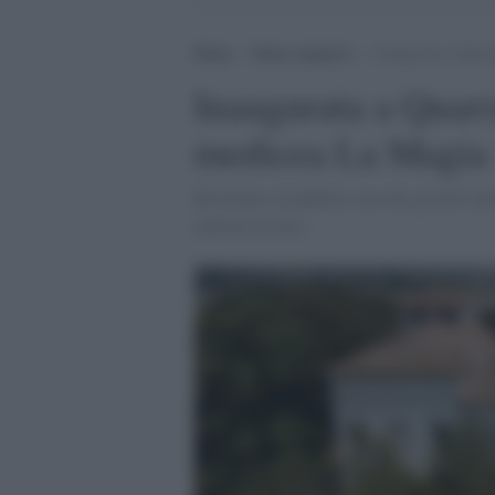
Home
>
Senza categoria
>
Inaugurata a Quarra
Inaugurata a Quarra
medicea La Magia
Restituito al pubblico uno dei gioielli de
milioni di euro.