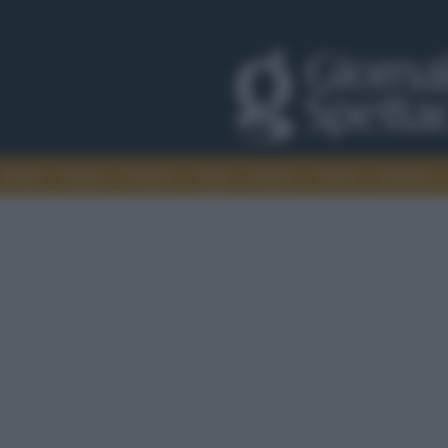
Trade
Radio
Games
Agis
Danza
Video
Cinema