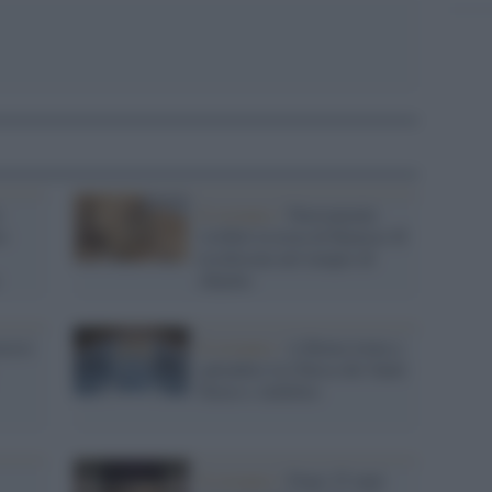
o
Il restauro /
Nuovamente
o
visibile la testa di Ramses II
ricollocata nel tempio di
Abydos
cessi
Il restauro /
A Roma torna a
splendere la Chiesa dei Santi
Nereo e Achilleo
Il restauro /
Dopo 25 anni