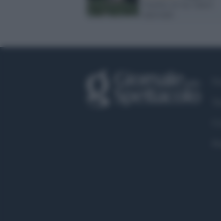
Caserta, al via i nuovi
interventi
Fa
Tw
Co
Pr