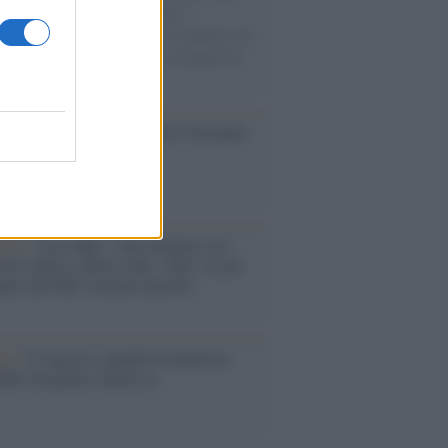
gliamento sportivo. Ad attrarre i
matori è anche il gorpcore, la tendenza ad
are l'abbigliamento sportivo con quello di
 giorni.
so /
Trump ha quasi esaurito l'arsenale
ma il tycoon smentisce
anca /
Caso Mps: i pm milanesi ora
ono vederci chiaro sulle “chat” tra un
ente del Mef e alcuni ministri
ta /
L'8 agosto, quando la memoria
bbe insegnarci qualcosa