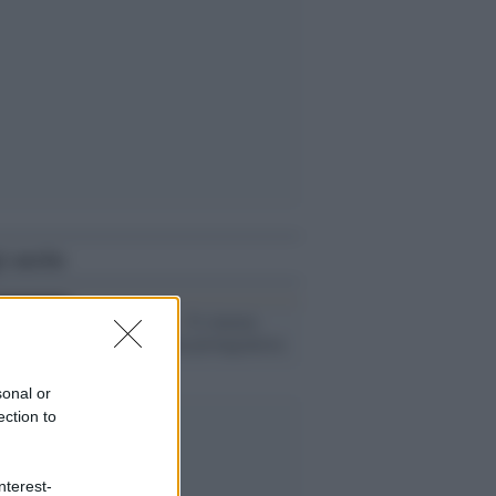
i anche
La riscoperta /
Il cinema
"vintage" torna protagonista
sonal or
ection to
nterest-