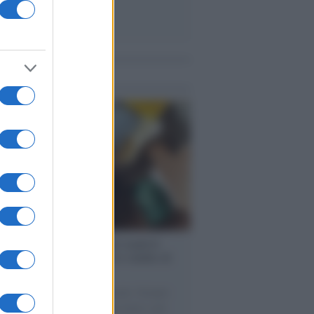
me notizie
enze /
Sale il numero degli acquisti
e in Europa e aumentano le vendite di
oli second hand
 il 20% riguarda l'abbigliamento. Sempre
uccesso per i capi di seconda mano e per