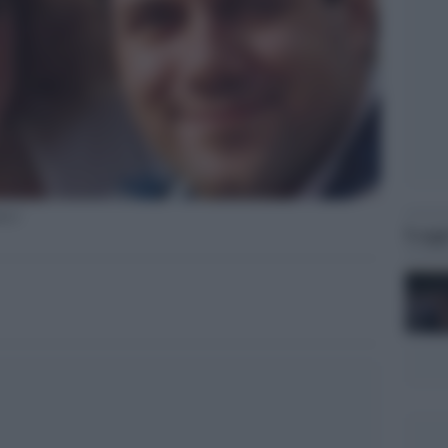
lco'
Legg