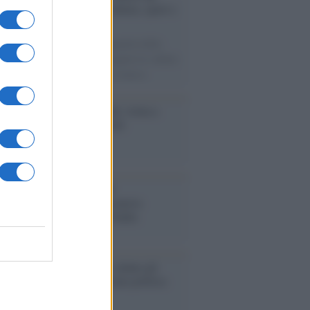
no tra grandi biografie, cultura, sport e
e
ampioni dello sport ai protagonisti della
ca, dagli artisti che hanno segnato la cultura
ana alle grandi vicende della cronaca.
nto /
Cent'anni di Turandot: torna a
a lo spettacolo di Zeffirelli
stival /
"Logos. Parole dal
terraneo", a Palermo una nuova
ativa culturale diretta da Nadia
anova
ommento /
Immigrazione: calano gli
i in Europa e sale la tensione politica