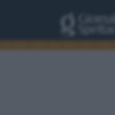
Trade
Radio
Games
Agis
Danza
Video
Cinema