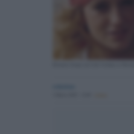
Eleonora Giorgi con Carlo Verdone in 'Borota
redazione
3 Marzo 2025 - 12.00
Culture