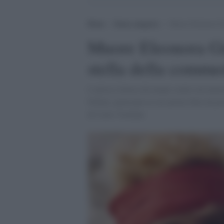
Home
>
Senza categoria
>
Muore Eleonora Gio
Muore Eleonora Gi
stella della commed
L'attrice lottava da tempo contro un tum
Fellini, partecipò al suo primo film da p
di Carlo Verdone