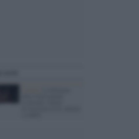
i anche
L'evento /
La Settimana
della Critica guarda
al presente: cinema
di resistenza tra IA, identità
e conflitti