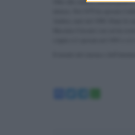
Oltre alla carriera cinematografic
intensa. Nel 1979 ha sposato l’edit
Andrea, nato nel 1980. Dopo la sep
Massimo Ciavarro con cui ha avuto 
coppia si è sposata nel 1993 e si è
Il mondo del cinema e dell’intratt
Facebook
Twitter
Telegram
WhatsA