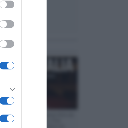
ed purposes
me notizie
rogrammazioni /
I documentari RAI che
ntano l'Italia: da Mennea, a Tina
mi sino a Renzo Piano è atteso un