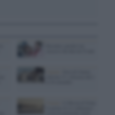
la
Borotalco, perché è un
successo che dura da 35 anni
Cinema /
Terre di Cinema
non
edizione 15: a Siracusa dal 2
al 20 settembre
Cinema /
L’Odissea di Nolan
fa parlare di sé e infiamma i
rna
social di polemiche sterili