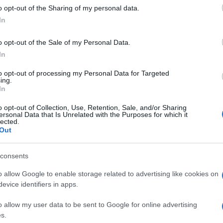
corso con i propri fan.
 to Google and its third-party tags to use your data for below specifi
o opt-out of the Sharing of my personal data.
ogle consent section.
In
953, Eleonora Giorgi ha iniziato la sua carriera
Roma
el film
di Federico Fellini, anche se il suo
o opt-out of the Sale of my Personal Data.
In
Storia di una monaca di clausura
l 1973 con
di
to opt-out of processing my Personal Data for Targeted
come uno dei volti più noti del cinema italiano
Ulti
ing.
In
i successo, diventando un’icona del cinema
o opt-out of Collection, Use, Retention, Sale, and/or Sharing
ersonal Data that Is Unrelated with the Purposes for which it
lected.
Out
ommedie sexy all’italiana degli anni ’70 quando,
ella, è protagonista insieme a Ornella Muti di
consents
L’Agnese va a
ne. La svolta per l’impegno con
o allow Google to enable storage related to advertising like cookies on
del 1976, del regista Giuliano Montaldo il primo
evice identifiers in apps.
ontinuerà poi sullo stesso filone con altre
Le p
o allow my user data to be sent to Google for online advertising
racco
bia
girato da Eriprando Visconti nel 1977.
s.
Ansel