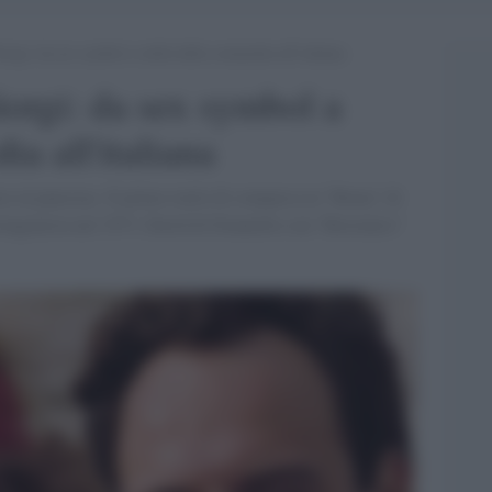
rgi: da sex symbol a stella della commedia all’italiana
orgi: da sex symbol a
ia all'italiana
ore al pancreas. Il primo ruolo di comparsa in "Roma" di
rotagonista nel 1973. David di Donatello con "Borotalco"