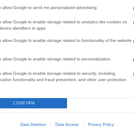
autun
Mia
to allow Google to send me personalized advertising.
nella commedia all’italiana. Eccola in
crim
Borotalco
zetto e soprattutto in
con Carlo
Dai c
o allow Google to enable storage related to analytics like cookies on
politi
ior successo di pubblico che le vale anche il
evice identifiers in apps.
itali
Mani di velluto
Grand
o di pubblico anche con
e
o allow Google to enable storage related to functionality of the website
i e Adriano Celentano.
L'eve
Veron
o allow Google to enable storage related to personalization.
cinema per avvicinarsi alla tv anche se è del
Uomini & donne,
sceneggiatura. Gira infatti
o allow Google to enable storage related to security, including
cation functionality and fraud prevention, and other user protection.
Il fe
otagonista la sua storica rivale Ornella Muti.
Medi
Ballando con le Stelle
rtecipa a
mentre nel 2018,
inizi
Terr
i profonda ricerca spirituale raccontata in
CONFIRM
nde Fratello VIP
, dimostrando una grande
Il c
ico con la sua genuinità.
arriv
Data Deletion
Data Access
Privacy Policy