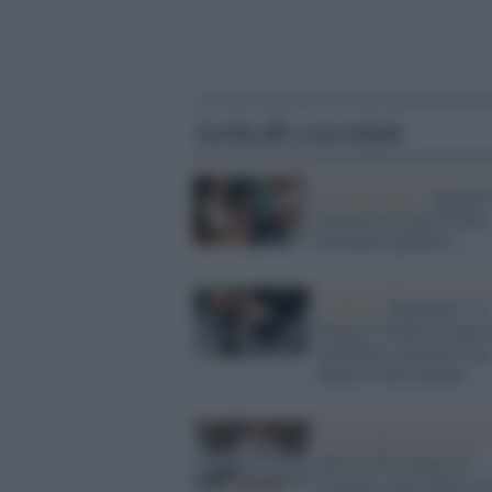
Articoli correlati
La riflessione /
Quando 
malattia privata diventa
fenomeno pubblico
Cinema /
'Borotalco': il
Sergio e Nadia di oggi 
sarebbero sognatori, ma
depressi disoccupati
I nomi della kermesse /
Mostra del cinema di
Venezia: tanta Italia, to