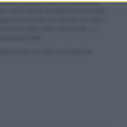
a, Eleonora Giorgi ha avuto una vita personale
ore Angelo Rizzoli, dal quale ha avuto un figlio,
arazione ha iniziato una relazione con l’attore
il secondo figlio, Paolo, nato nel 1991. La
 separata nel 1996.
enimento perde una delle sue protagoniste.
pp