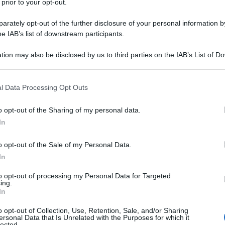
il nuovo Sordi.
 prior to your opt-out.
o questo e anche altro, un talento vero, che
rately opt-out of the further disclosure of your personal information by
o del cinema, aveva subito riscosso il consenso
he IAB’s list of downstream participants.
tica, che, come per tutti gli esordienti, lo
tion may also be disclosed by us to third parties on the IAB’s List of 
osse esattamente al di là delle sue
 that may further disclose it to other third parties.
Ulti
sione per mettere d’accordo tutti, fu
 that this website/app uses one or more Google services and may gath
l Data Processing Opt Outs
including but not limited to your visit or usage behaviour. You may click 
i Carlo raccontava una storia compiuta e dove
 to Google and its third-party tags to use your data for below specifi
o opt-out of the Sharing of my personal data.
ogle consent section.
In
al box office e fior di riconoscimenti. Il film
o opt-out of the Sale of my Personal Data.
o, come Miglior film, come Miglior attore
In
Migliore attrice protagonista per Eleonora
to opt-out of processing my Personal Data for Targeted
ro d’argento e la Grolla d’oro, riconoscimenti
ing.
La sc
In
iore attore non protagonista e a Lucio Dalla e
dell’
lonna sonora che era interpretata dagli Stadio.
nume
o opt-out of Collection, Use, Retention, Sale, and/or Sharing
ersonal Data that Is Unrelated with the Purposes for which it
lected.