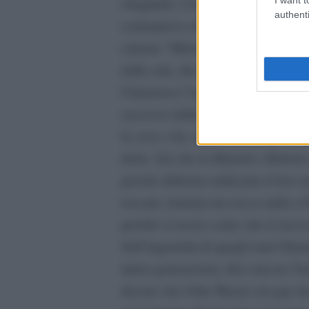
sbagliarlo. Con Enrico Oldoini av
authenti
controprova che funzionasse. Quand
cinema “Metropolitan” al Corso ed
dalla sala, diceva: ‘ammazza me se 
Clamoroso l’aneddoto dell’ incontr
successo della pellicola: “Andai a 
le cose e lui, sigaro in bocca, mi t
titolo. Sai che la Manetti e Robert
perché abbiamo utilizzato il loro 
toscani, domani me tocca andà a Fi
perché si resero conto che il succes
Sull’ingenuità di quegli anni Ottan
intere generazioni, dice ancora Ve
dicono che John Wayne era gay lui