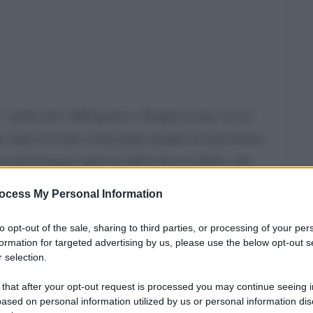
”, girato nel 1980 grazie a Sergio Leone, fu un
 tanti avevano conosciuto tramite la televisione
 personaggi sopra le righe faceva ridere, era
no subito impresse e venivano rilanciate dal
ocess My Personal Information
di personaggi strambi e ingenui proposta in
to opt-out of the sale, sharing to third parties, or processing of your per
formation for targeted advertising by us, please use the below opt-out s
nuovo centro. Gli addetti ai lavori iniziarono a
 selection.
i, come veniva considerato per il suo trasformismo
 that after your opt-out request is processed you may continue seeing i
 della sua capacità di riproporre tipi e riti della
ased on personal information utilized by us or personal information dis