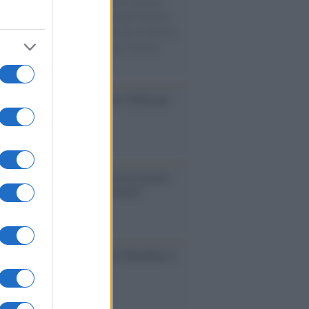
tudio bioarcheologico sui resti rinvenuti
Villa B ricostruisce la dieta degli abitanti:
i, legumi e prodotti agricoli erano alla base
alimentazione, mentre le risorse marine
no un ruolo marginale.
dagliere /
Europei di nuoto: Pellecani
 una super Italia
ntenario /
A L'Aquila arriva la mostra
, 100 anni attraverso la forma"
esa /
Un estate di calcio: tra Mondiali e
e A