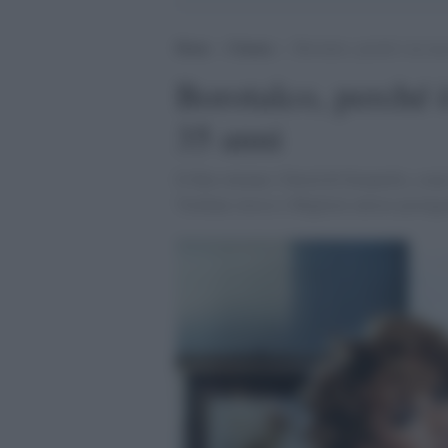
Home
>
Cinema
>
Borotalco, perché è un suc
Borotalco, perché 
35 anni
Il film ottenne i David di Donatello, com
Verdone stesso e Migliore attrice protag