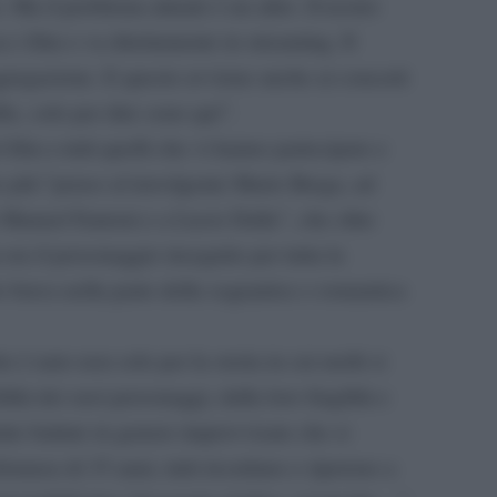
 Ma il problema attuale è un altro. Il nostro
a i film o va direttamente in streaming. Il
ggregazione. E questo avviene anche ai concerti
lfie, solo per dire sono qui”.
 film a tutti quelli che vi hanno partecipato e
no più:”penso al travolgente Mario Brega, ad
e Manuel Fantoni e a Lucio Dalla”, che oltre
 era il personaggio inseguito per tutta la
o brava nella parte della sognatrice e romantica
 è nato non solo per la storia in cui molti si
ità dei suoi personaggi, dalla loro fragilità e
nite battute in genere improvvisate che si
tanza di 35 anni, tutti ricordano e ripetono a