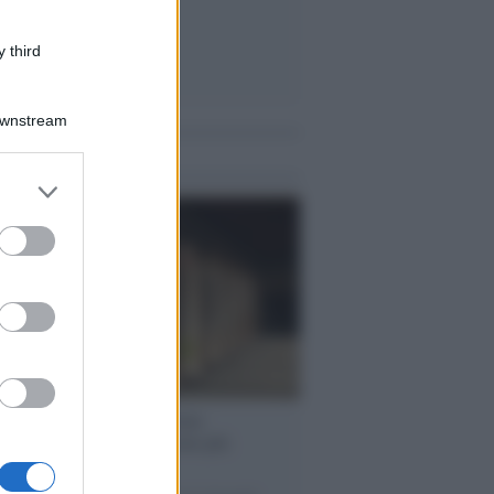
 third
Downstream
me notizie
er and store
to grant or
ed purposes
operta /
Oplontis, le vittime
eruzione del Vesuvio furono più
rose del previsto