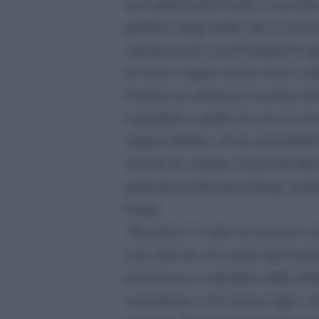
non importa più di tanto a nessuno.
pubblico fugge dalla sala. O scaric
cinema era tra i pochi luoghi di a
di Vasco, stanno tutti lì a farsi i se
Verdone ha dedicato il restauro del
soprattutto a quelli che non ci so
Angelo Infanti e al suo incredibil
scrivere la colonna sonora del film
pellicola da Eleonora Giorgi, molt
Nadia.
“Borotalco” è stato un successo che
sono ritrovati, ma anche dall’amabil
insicurezza e soprattutto dalle infi
susseguono e che ancora oggi, a dis