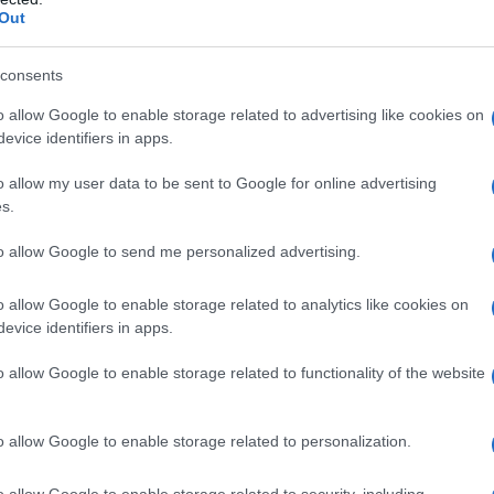
 carriera di Verdone, che impresse una svolta al
Uno s
Out
nella 
5 anni dopo l’uscita avvenuta nell’82, è stato
cereal
entato alla Festa del cinema di Roma tra
dell’
consents
aveva
nta nostalgia.
o allow Google to enable storage related to advertising like cookies on
evice identifiers in apps.
li oggi sarebbero due ragazzi molto meno
Il me
ati – ha detto un Carlo Verdone quasi
guida
o allow my user data to be sent to Google for online advertising
s.
a durante la proiezione della pellicola
nni di sogni, ma allora si cominciavano a
to allow Google to send me personalized advertising.
Il ce
oro e non c’era più quella leggerezza e ingenua
"TITO
o allow Google to enable storage related to analytics like cookies on
cresciuti. Oggi quei ragazzi che nel film
evice identifiers in apps.
vendere enciclopedie porta a porta, sarebbero
o allow Google to enable storage related to functionality of the website
e chi va in analisi”.
L'att
- per me fu una sfida. Per la prima volta facevo
Seri
o allow Google to enable storage related to personalization.
gio unico e non a episodi. Non dovevo
o allow Google to enable storage related to security, including