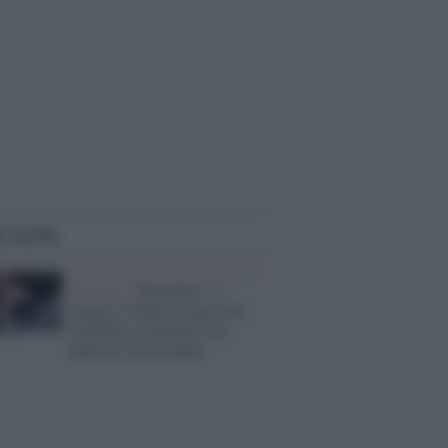
i anche
Cinema /
'Borotalco': il
Sergio e Nadia di oggi non
sarebbero sognatori, ma
depressi disoccupati