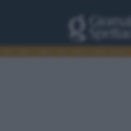
Trade
Radio
Games
Agis
Danza
Video
Cinema