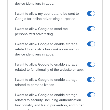
device identifiers in apps.
I want to allow my user data to be sent to
Google for online advertising purposes.
Syndication
Culture
I want to allow Google to send me
Salute
Globalist
personalized advertising.
Megachip
Globalscience
I want to allow Google to enable storage
related to analytics like cookies on web or
GiULia
Globalsport
device identifiers in apps.
Prima Pagina
I want to allow Google to enable storage
related to functionality of the website or app.
I want to allow Google to enable storage
Giornale dello
Facebook
related to personalization.
Spettacolo
Twitter
I want to allow Google to enable storage
Wondernet
related to security, including authentication
Cookie Policy
functionality and fraud prevention, and other
Giuliana Sgrena