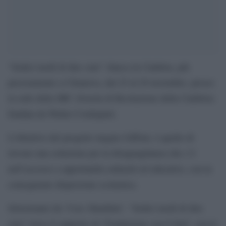
“Sedici modi di dire ciao” sbarca in Calabria, più
precisamente a Cittanova, dal 25 al 29 novembre, presso
la sede della SRC (Scuola di Recitazione della Calabria)
fondata da Walter Cordopatri.
L’obiettivo del progetto targato Giffoni, è quello di
trovare una soluzione per la disuguaglianza che c’è
nell’accesso a opportunità culturali ed educative, con la
conseguente dispersione scolastica.
Selezionato da ‘Con i Bambini’, “Sedici modi di dire
ciao” trova il supporto di ‘Fondazione con il Sud’, con le