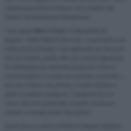
collaborazioni dell’associazione socio-sanitaria San
Nicola e dell’associazione Prosopon-Src.
Marco Cesaro
Come spiega
, il responsabile del
progetto: “Sedici Modi di Dire Ciao” è un progetto a cui
Giffoni lavora da tempo e che rappresenta uno dei nostri
fiori all’occhiello, perché offre una concreta opportunità
di cambiamento per tantissimi giovani che vivono in
contesti periferici e a rischio di esclusione. Il presente, e
non solo il futuro è dei giovani e il nostro obiettivo è
quello di renderli consapevoli. Consapevoli del loro
valore, delle loro potenzialità, di quello che devono
imparare a costruire giorno dopo giorno”.
Queste invece le parole di Walter Cordopatri, fondatore