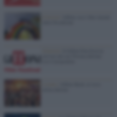
Il festival /
Giffoni, ecco i film vincenti
della 55a edizione
Il festival /
Il Giffoni Film Festival
arrivato alla sua 55esima edizione:
ecco il programma
L'evento /
Giffoni Shock: al via la
prima edizione