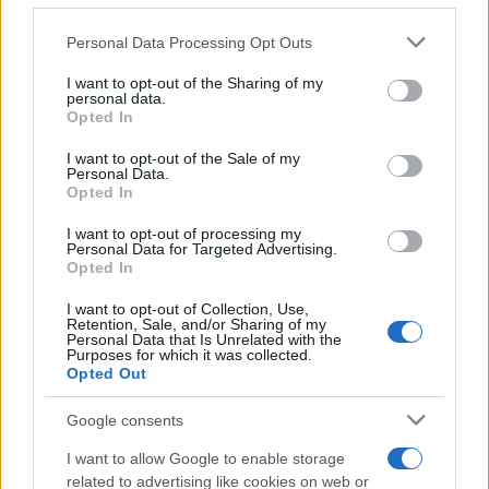
racconta quattro decenni di creatività
Personal Data Processing Opt Outs
This information may also be disclosed by us to third parties
on the IAB’s List of Downstream Participants that may further
I want to opt-out of the Sharing of my
disclose it to other third parties.
personal data.
L'inaugurazione /
Cuneo inaugura Esseci: il nuovo polo
Opted In
Please note that this website/app uses one or more Google
culturale nell’ex ospedale di Santa Croce
services and may gather and store information including but
I want to opt-out of the Sale of my
Personal Data.
not limited to your visit or usage behaviour. You may click to
Opted In
grant or deny consent to Google and its third-party tags to
use your data for below specified purposes in below Google
I want to opt-out of processing my
Musica /
Love Sensation, il primo duetto di Madonna e Kylie
consent section.
Personal Data for Targeted Advertising.
Minogue
Opted In
I want to opt-out of Collection, Use,
Retention, Sale, and/or Sharing of my
Personal Data that Is Unrelated with the
Purposes for which it was collected.
Opted Out
Google consents
I want to allow Google to enable storage
related to advertising like cookies on web or