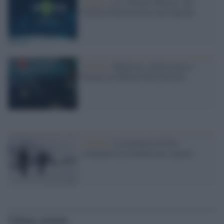
Cinema /
La "Winter Edition" del
Giffoni Film Festival sarà digitale
Cinema /
Bullismo, adolescenza e
Disney al Giffoni Film Festival
Cinema /
La mummia di Ötzi
compagna d’avventura per ragazzi
Ultime notizie