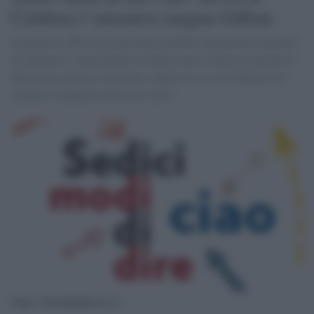
Calabria l' iniziativa targata Giffoni
Il progetto offre ai giovani delle periferie opportunità culturali
ed educative, contrastando la dispersione scolastica attraverso
laboratori artistici, musicali e audiovisivi, con l'obiettivo di
renderli consapevoli del loro valore
Fonte: 16modididireciao.it