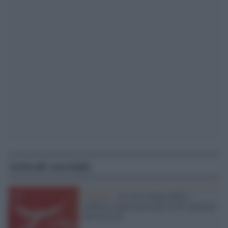
Articoli correlati
Cinema /
«Le cose impossibili»:
Giffoni sceglie Icaro per la 56ª edizione
del Festival