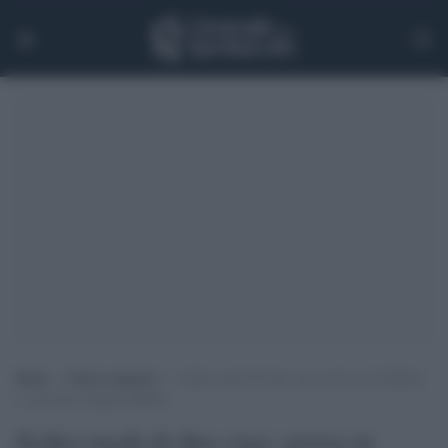
Home
>
Senza categoria
>
Sedici modi di dire ciao: arriva in Calabria
l’ iniziativa targata Giffoni
Sedici modi di dire ciao: arriva in