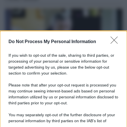
Do Not Process My Personal Information
If you wish to opt-out of the sale, sharing to third parties, or
processing of your personal or sensitive information for
targeted advertising by us, please use the below opt-out
section to confirm your selection.
Il ricordo /
Le radici di Francesco
Please note that after your opt-out request is processed you
Una domenica di settembre con Guccini nella sua casa a Pàvana,
may continue seeing interest-based ads based on personal
information utilized by us or personal information disclosed to
tra ricordi del premio Tenco, la gara di disegni con Andrea
third parties prior to your opt-out.
Pazienza sulle tovaglie di carta, il rapporto con i fan che
continuano a cercarlo e la bellezza delle montagne e dei gatti.
You may separately opt-out of the further disclosure of your
personal information by third parties on the IAB’s list of
L'album /
"Timeless", il nuovo album postumo di Prince
downstream participants.