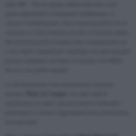
della SRC: “Per un ragazzo adolescente poter avere
questa opportunità è sicuramente fondamentale. Il
cinema è comunicazione, stare insieme permette loro di
conoscere se stessi attraverso gli altri, di lasciarsi andare
alle emozioni grazie al mondo della comunicazione che
è vita. Siamo contentissimi. Speriamo che questi progetti
possano continuare nel futuro di concerto con Giffoni.
Per noi è un grande orgoglio”.
Le attività proposte sono innumerevoli: tra queste
Music in Campus
spiccano
, con mini-studi di
registrazione nei quali i giovani musicisti aiuteranno i
partecipanti al cantiere supportandoli nella realizzazione
di alcuni brani.
Short Movie Lab
Oltre a questo troviamo anche lo
,