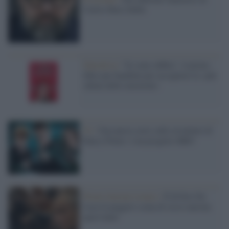
Carlos Ruiz Zafón
Narrativa /
"Io sono rabbia": il primo
libro per bambini per accogliere la «più
odiata delle emozioni»
Tv /
Una nuova serie sulle avventure di
Harry Potter: è un progetto HBO
Premi letterari ironici /
É di Erri De
Luca la peggior scena di sesso narrata
quest'anno