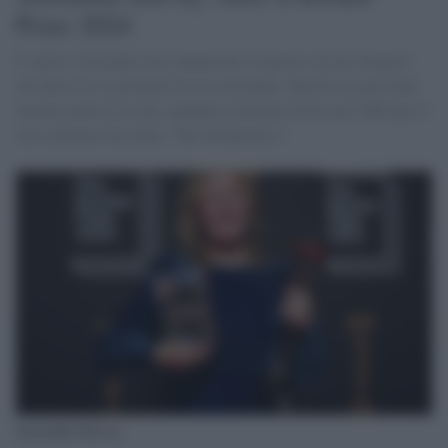
Prize 2024
L’autrice britannica ha conquistato la giuria con un romanzo
che descrive la giornata di sei astronauti. Harvey era già stata
inserita nella lista dei candidati al Booker Prize nel 2009 per il
suo romanzo d'esordio "The Wilderness".
Samantha Harvey