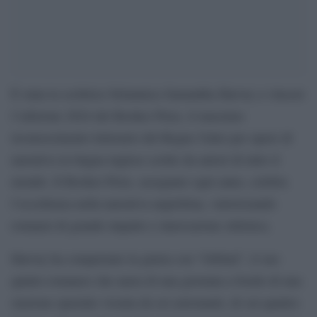
È stata la scrittrice britannica Samantha Harvey a vincere
l’edizione 2024 del Booker Prize, il massimo
riconoscimento letterario del Regno Unito per opere di
narrativa in lingua inglese scritte da autori di tutto il
mondo. Il Booker Prize, assegnato ogni anno, celebra
l’eccellenza nella narrativa anglofona, valorizzando
romanzi di grande impatto e innovazione stilistica.
Harvey ha conquistato la giuria con “Orbital”, il suo
quinto romanzo che narra di una giornata a bordo di una
stazione spaziale vissuta da sei astronauti, di cui quattro