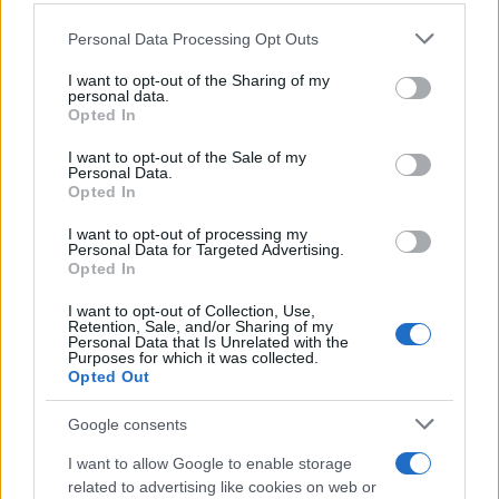
Personal Data Processing Opt Outs
This information may also be disclosed by us to third parties
on the IAB’s List of Downstream Participants that may further
I want to opt-out of the Sharing of my
disclose it to other third parties.
personal data.
L'album /
"Timeless", il nuovo album postumo di Prince
Opted In
Please note that this website/app uses one or more Google
racconta quattro decenni di creatività
services and may gather and store information including but
I want to opt-out of the Sale of my
Personal Data.
not limited to your visit or usage behaviour. You may click to
Opted In
grant or deny consent to Google and its third-party tags to
use your data for below specified purposes in below Google
I want to opt-out of processing my
L'inaugurazione /
Cuneo inaugura Esseci: il nuovo polo
consent section.
Personal Data for Targeted Advertising.
culturale nell’ex ospedale di Santa Croce
Opted In
I want to opt-out of Collection, Use,
Retention, Sale, and/or Sharing of my
Personal Data that Is Unrelated with the
Purposes for which it was collected.
Opted Out
Google consents
I want to allow Google to enable storage
related to advertising like cookies on web or