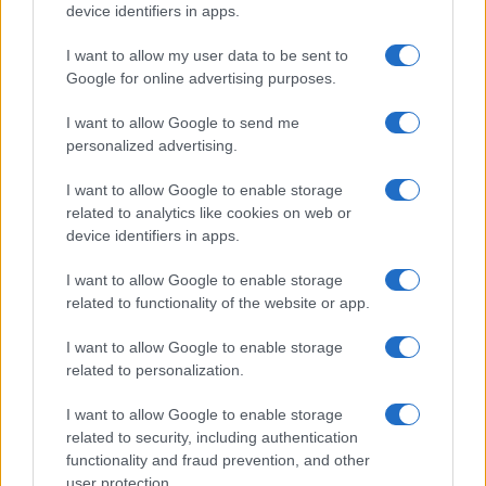
device identifiers in apps.
I want to allow my user data to be sent to
Google for online advertising purposes.
Syndication
Culture
I want to allow Google to send me
Salute
Globalist
personalized advertising.
Megachip
Globalscience
I want to allow Google to enable storage
related to analytics like cookies on web or
GiULia
Globalsport
device identifiers in apps.
Prima Pagina
I want to allow Google to enable storage
related to functionality of the website or app.
I want to allow Google to enable storage
Giornale dello
Facebook
related to personalization.
Spettacolo
Twitter
I want to allow Google to enable storage
Wondernet
related to security, including authentication
Cookie Policy
functionality and fraud prevention, and other
Giuliana Sgrena
user protection.