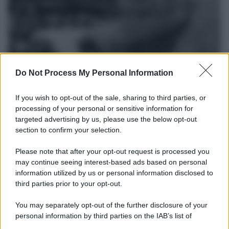
Do Not Process My Personal Information
If you wish to opt-out of the sale, sharing to third parties, or
processing of your personal or sensitive information for
La data /
L'8 agosto, quando la memoria dovrebbe insegnarci
targeted advertising by us, please use the below opt-out
qualcosa
section to confirm your selection.
Questo giorno del 1956 morirono 136 italiani nelle miniere di
carbone di Marcinelle. Lo stesso giorno del 1991 arrivarono con il
Please note that after your opt-out request is processed you
mercantile Vlora più di ventimila albanesi in cerca di una vita
may continue seeing interest-based ads based on personal
information utilized by us or personal information disclosed to
migliore che, pur tra paure e solidarietà, abbiamo accolto. Questa
third parties prior to your opt-out.
memoria sembra scolorire, lasciando spazio a una narrazione che
divide il mondo in un "noi" da proteggere e un "loro" da respingere.
You may separately opt-out of the further disclosure of your
personal information by third parties on the IAB’s list of
Il ricordo /
Le radici di Francesco
downstream participants.