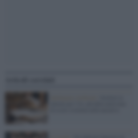
Articoli correlati
Intelligenza Artificiale /
Scrittori in
allarme per l’IA: più della metà teme
di essere sostituita nella narrativa
Il ricordo /
Nei labirinti fantastici di