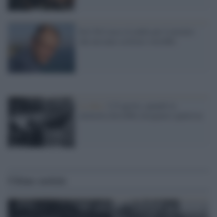
Erri De Luca a Londra per il premio
che nessuno scrittore vorrebbe
La data /
L'8 agosto, quando la
memoria dovrebbe insegnarci qualcosa
Ultime notizie