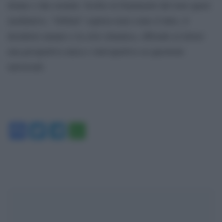
donne e due uomini. Scritto in frammenti dal tono quasi
meditativo, “Orbital” esplora temi come il lutto, il
desiderio umano e la crisi climatica, offrendo ai lettori
una prospettiva unica e introspettiva su questioni
universali.
Facebook
Twitter
Telegram
WhatsApp