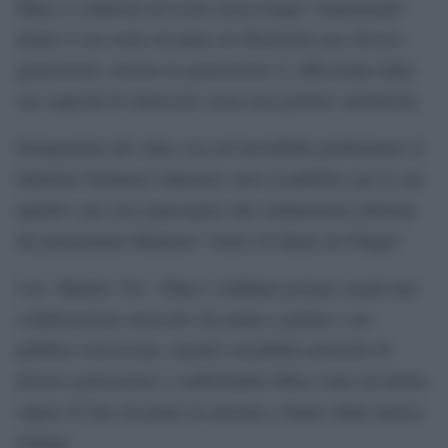
Mina si conferma un’icona senza tempo, mantenendo
intatto il suo ruolo di punto di riferimento per diverse
generazioni, inclusa la generazione Z, affascinata dalla
sua capacità di rinnovarsi senza mai perdere autenticità.
Protagonista del video con un’incredibile performance il
ballerino Tommaso Stanzani, noto al pubblico per le sue
qualità e per aver partecipato alla ventunesima edizione
del programma Mediaset “Amici di Maria de Filippi”.
Con “Buttalo Via”, Mina e Gabbani portano avanti una
collaborazione musicale che punta a parlare a un
pubblico trasversale, unendo sensibilità artistiche di
diverse generazioni e confermando Mina come un’artista
capace di fare da ponte tra passato e futuro della musica
italiana.