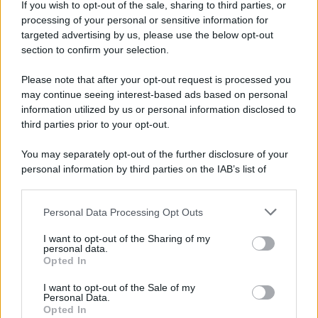
If you wish to opt-out of the sale, sharing to third parties, or
processing of your personal or sensitive information for
targeted advertising by us, please use the below opt-out
section to confirm your selection.
La scoperta /
Oplontis, le vittime dell’eruzione del Vesuvio
furono più numerose del previsto
Please note that after your opt-out request is processed you
Uno studio bioarcheologico sui resti rinvenuti nella Villa B
may continue seeing interest-based ads based on personal
information utilized by us or personal information disclosed to
ricostruisce la dieta degli abitanti: cereali, legumi e prodotti
third parties prior to your opt-out.
agricoli erano alla base dell’alimentazione, mentre le risorse
marine avevano un ruolo marginale.
You may separately opt-out of the further disclosure of your
personal information by third parties on the IAB’s list of
Il medagliere /
Europei di nuoto: Pellecani guida una super
downstream participants.
Italia
Personal Data Processing Opt Outs
This information may also be disclosed by us to third parties
on the IAB’s List of Downstream Participants that may further
I want to opt-out of the Sharing of my
disclose it to other third parties.
personal data.
Il centenario /
A L'Aquila arriva la mostra "TITO, 100 anni
Opted In
Please note that this website/app uses one or more Google
attraverso la forma"
services and may gather and store information including but
I want to opt-out of the Sale of my
Personal Data.
not limited to your visit or usage behaviour. You may click to
Opted In
grant or deny consent to Google and its third-party tags to