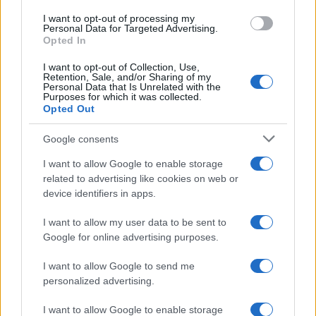
use your data for below specified purposes in below Google
I want to opt-out of processing my
L'attesa /
Un estate di calcio: tra Mondiali e Serie A
consent section.
Personal Data for Targeted Advertising.
Opted In
I want to opt-out of Collection, Use,
Retention, Sale, and/or Sharing of my
Personal Data that Is Unrelated with the
Purposes for which it was collected.
Opted Out
Google consents
I want to allow Google to enable storage
related to advertising like cookies on web or
device identifiers in apps.
I want to allow my user data to be sent to
Google for online advertising purposes.
Syndication
Culture
I want to allow Google to send me
Salute
Globalist
personalized advertising.
Megachip
Globalscience
I want to allow Google to enable storage