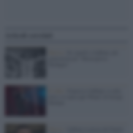
Articoli correlati
Musica /
Da Agnelli a Gabbani, più
generazioni per “Meraviglioso
Modugno”
Il video /
Francesco Gabbani va sulla
neve e si ispira agli Wham! di George
Michael
Musica /
Gabbani in piazza del Popolo