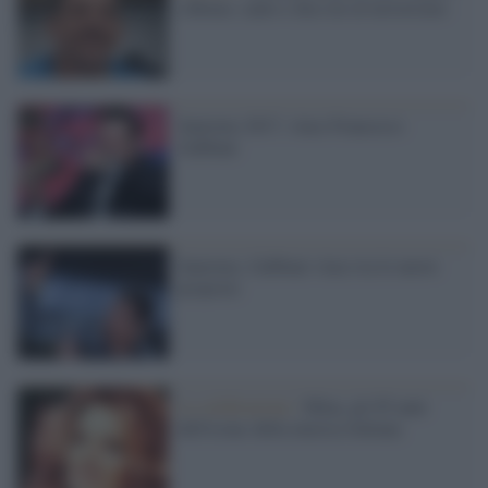
a Roma: canto e dico no al terrorismo
Sanremo 2017, vince Francesco
Gabbani
Sanremo, Gabbani vince tra le nuove
proposte
La celebrazione /
Mina, gli 85 anni
dell'icona della musica italiana