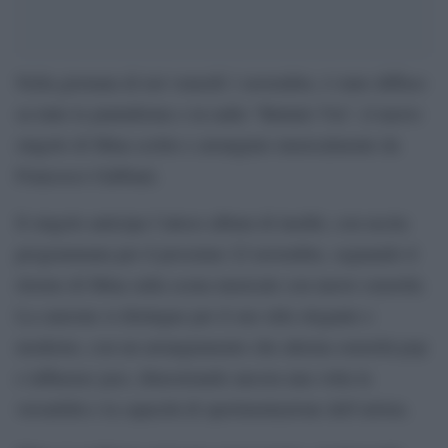
Nella giornata di ieri venerdì 1 novembre, è stato diffuso
su tutte le piattaforme e in radio “Buttalo Via”, il nuovo
singolo di Mina scritto e arrangiato musicalmente da
Francesco Gabbani.
Il singolo anticipa l’atteso album di inediti, con uscita
programmata per il prossimo 22 novembre, segnando il
ritorno di Mina sulla scena musicale con nuove sonorità.
La canzone si distingue per il suo stile elegante e
moderno, con un arrangiamento che alterna sonorità pop
e influenze jazz, dimostrando ancora una volta la
versatilità e la capacità di sperimentazione dell’artista.