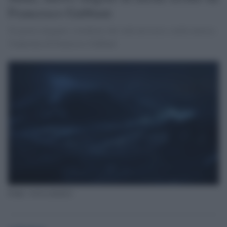
Francesco Gabbani
Un pezzo elegante e moderno che vede nel testo e nella musica
l'impronta di Francesco Gabbani
Fonte: www.rockol.it