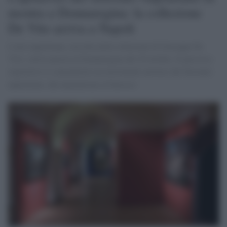
mostra a Donnaregina: la collezione
De Vito arriva a Napoli
L'arte napoletana, raccolta nella collezione di Giuseppe De
Vito, verrà esposta al Donnaregina dal 30 ottobre. Il percorso
espositivo si concentrerà sui movimenti artistici del Seicento
napoletano, dal naturalismo al barocco