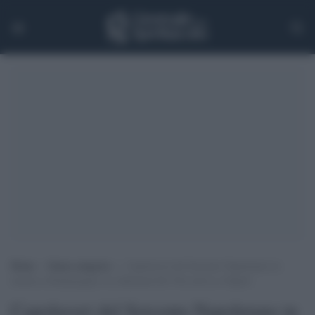
Home
>
Senza categoria
>
Capolavori del Seicento Napoletano in
mostra a Donnaregina: la collezione De Vito arriva a Napoli
Capolavori del Seicento Napoletano in