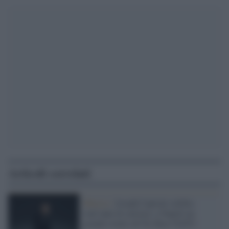
Articoli correlati
Musica /
Joseph Capriati celebra
vent’anni di carriera: a Napoli un
grande evento all’Ex Base NATO