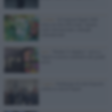
L'evento /
Il Comicon Napoli 2026
torna con oltre 650 eventi: fumetti,
ospiti internazionali e dialoghi
contemporanei
Arte /
”Warhol Vs Banksy”: arriva a
Napoli la mostra celebrativa dei grandi
artisti
L’opera /
Parthenope di Lello Esposito
celebra la città di Napoli