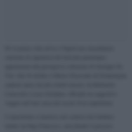
Per la prima volta arriva a Napoli una straordinaria
selezione di capolavori del Seicento partenopeo
appartenenti alla prestigiosa collezione di Giuseppe De
Vito. Dal 30 ottobre il Museo Diocesano di Donnaregina
ospiterà opere dei più celebri maestri, da Battistello
Caracciolo a Luca Giordano, offrendo un suggestivo
viaggio nell’arte sacra del secolo d’oro napoletano.
L’esposizione si inserisce nel contesto del Giubileo
indetto da Papa Francesco, arricchendo il percorso