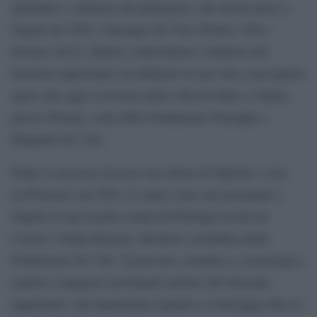
spirituale e culturale dei pellegrini e dei turisti attesi a
Napoli nel 2025. Giuseppe De Vito (Portici 1924 –
Firenze 2015), illustre collezionista e studioso del
Seicento napoletano, ha dedicato la sua vita a raccogliere
opere che oggi si trovano nella villa di Olmo a Vaglia,
presso Firenze, sede della Fondazione Giuseppe e
Margaret De Vito.
Dopo il successo riscosso nei musei di Digione e Aix-
en-Provence nel 2023, le opere sono ora presentate a
Napoli in una mostra curata da Pierluigi Leone de
Castris e Nadia Bastogi, direttrice scientifica della
Fondazione De Vito. Il percorso, tematico e cronologico,
esplora i maggiori movimenti artistici del Seicento
napoletano: dal naturalismo ispirato a Caravaggio fino al