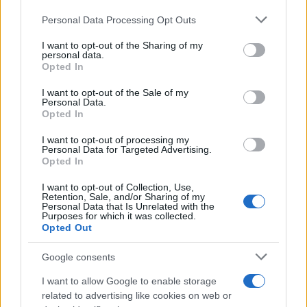
aumentano le vendite di articoli second hand
Personal Data Processing Opt Outs
This information may also be disclosed by us to third parties
on the IAB’s List of Downstream Participants that may further
I want to opt-out of the Sharing of my
disclose it to other third parties.
personal data.
Il caso /
Trump ha quasi esaurito l'arsenale Usa, ma il
Opted In
Please note that this website/app uses one or more Google
tycoon smentisce
services and may gather and store information including but
I want to opt-out of the Sale of my
Personal Data.
not limited to your visit or usage behaviour. You may click to
Opted In
grant or deny consent to Google and its third-party tags to
use your data for below specified purposes in below Google
I want to opt-out of processing my
La banca /
Caso Mps: i pm milanesi ora vogliono vederci
consent section.
Personal Data for Targeted Advertising.
chiaro sulle “chat” tra un dirigente del Mef e alcuni ministri
Opted In
I want to opt-out of Collection, Use,
Retention, Sale, and/or Sharing of my
Personal Data that Is Unrelated with the
Purposes for which it was collected.
Opted Out
Google consents
I want to allow Google to enable storage
related to advertising like cookies on web or