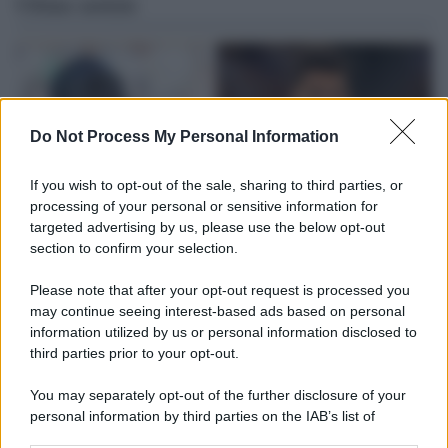
Ultime notizie
Do Not Process My Personal Information
If you wish to opt-out of the sale, sharing to third parties, or
processing of your personal or sensitive information for
targeted advertising by us, please use the below opt-out
section to confirm your selection.
Please note that after your opt-out request is processed you
L'attesa /
Un estate di calcio: tra Mondiali e Serie A
may continue seeing interest-based ads based on personal
information utilized by us or personal information disclosed to
Terminata la Coppa del Mondo, Infantino prova a privatizzare i
third parties prior to your opt-out.
tornei mondiali. Nel frattempo, il calciomercato va avanti e
sembra regalarci una Serie A di livello
You may separately opt-out of the further disclosure of your
personal information by third parties on the IAB’s list of
Tendenze /
Sale il numero degli acquisti online in Europa e
downstream participants.