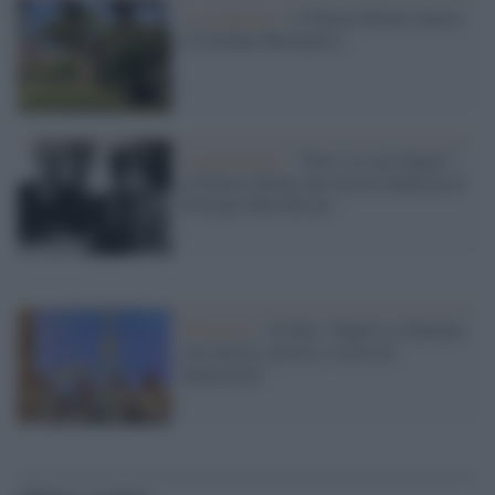
La riapertura /
A Palazzo Reale rinasce
il Giardino Romantico
L'esposizione /
"Totò e la sua Napoli":
al Palazzo Reale una mostra dedicata al
Principe della Risata
Il festival /
Al Faro: Napoli si illumina
con musica, poesia e storie di
migrazione