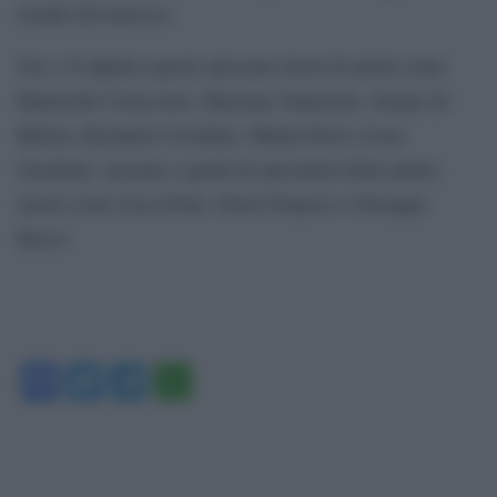
trionfo del barocco.
Tra i 35 dipinti esposti spiccano lavori di artisti come
Battistello Caracciolo, Massimo Stanzione, Jusepe de
Ribera, Bernardo Cavallino, Mattia Preti e Luca
Giordano, insieme a quelli di specialisti della natura
morta come Luca Forte, Paolo Porpora e Giuseppe
Recco.
Facebook
Twitter
Telegram
WhatsApp