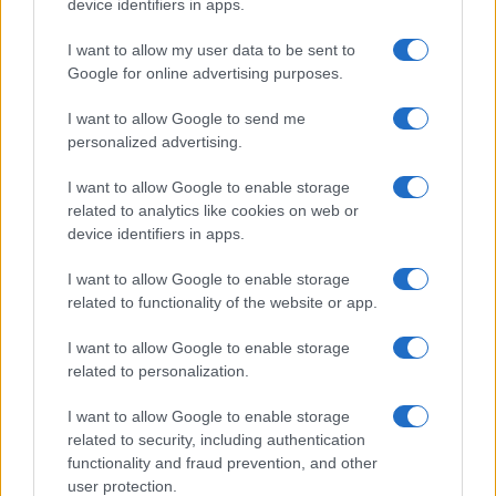
device identifiers in apps.
I want to allow my user data to be sent to
Google for online advertising purposes.
Syndication
Culture
I want to allow Google to send me
Salute
Globalist
personalized advertising.
Megachip
Globalscience
I want to allow Google to enable storage
related to analytics like cookies on web or
GiULia
Globalsport
device identifiers in apps.
Prima Pagina
I want to allow Google to enable storage
related to functionality of the website or app.
I want to allow Google to enable storage
Giornale dello
Facebook
related to personalization.
Spettacolo
Twitter
I want to allow Google to enable storage
Wondernet
related to security, including authentication
Cookie Policy
functionality and fraud prevention, and other
Giuliana Sgrena
user protection.
Preferenze Privacy