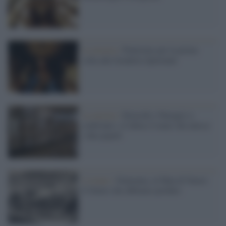
La mostra /
Pontormo per la prima
volta alle Scuderie Quirinale
La mostra /
Etruschi e Nuragici a
confronto: a Cabras il mare che unisce
i due popoli
L'evento /
Futurama, al Man di Nuoro
il futuro che abbiamo perduto