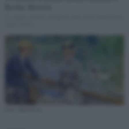
Berthe Morisot
Un omaggio all'artista protagonista della nascita delmovimento
Impressionista.
Fonte: culturificio.org