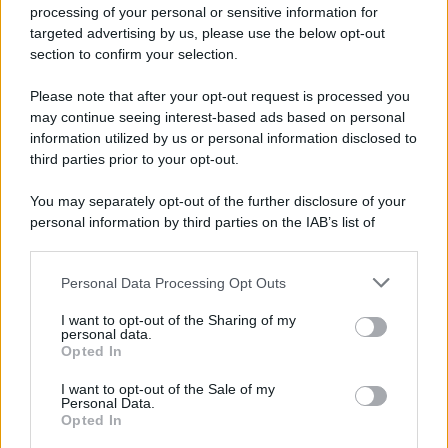
processing of your personal or sensitive information for
targeted advertising by us, please use the below opt-out
section to confirm your selection.
La scoperta /
Oplontis, le vittime dell’eruzione del Vesuvio
furono più numerose del previsto
Please note that after your opt-out request is processed you
Uno studio bioarcheologico sui resti rinvenuti nella Villa B
may continue seeing interest-based ads based on personal
information utilized by us or personal information disclosed to
ricostruisce la dieta degli abitanti: cereali, legumi e prodotti
third parties prior to your opt-out.
agricoli erano alla base dell’alimentazione, mentre le risorse
marine avevano un ruolo marginale.
You may separately opt-out of the further disclosure of your
personal information by third parties on the IAB’s list of
Il medagliere /
Europei di nuoto: Pellecani guida una super
downstream participants.
Italia
Personal Data Processing Opt Outs
This information may also be disclosed by us to third parties
on the IAB’s List of Downstream Participants that may further
I want to opt-out of the Sharing of my
disclose it to other third parties.
personal data.
Il centenario /
A L'Aquila arriva la mostra "TITO, 100 anni
Opted In
Please note that this website/app uses one or more Google
attraverso la forma"
services and may gather and store information including but
I want to opt-out of the Sale of my
Personal Data.
not limited to your visit or usage behaviour. You may click to
Opted In
grant or deny consent to Google and its third-party tags to
use your data for below specified purposes in below Google