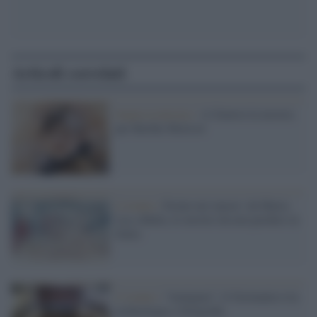
Articoli correlati
Impressionismo /
A Genova la mostra
per Berthe Morisot
L'evento /
Estate nei musei: da Maria
Lai a Balla, le mostre da non perdere in
Italia
L’evento /
“Aenigma”, il Germanico tra
archeologia e fotografia