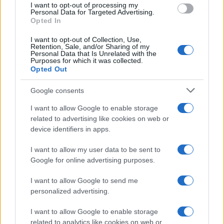
I want to opt-out of processing my
L'attesa /
Un estate di calcio: tra Mondiali e Serie A
consent section.
Personal Data for Targeted Advertising.
Opted In
I want to opt-out of Collection, Use,
Retention, Sale, and/or Sharing of my
Personal Data that Is Unrelated with the
Purposes for which it was collected.
Opted Out
Google consents
I want to allow Google to enable storage
related to advertising like cookies on web or
device identifiers in apps.
I want to allow my user data to be sent to
Google for online advertising purposes.
Syndication
Culture
I want to allow Google to send me
Salute
Globalist
personalized advertising.
Megachip
Globalscience
I want to allow Google to enable storage
related to analytics like cookies on web or