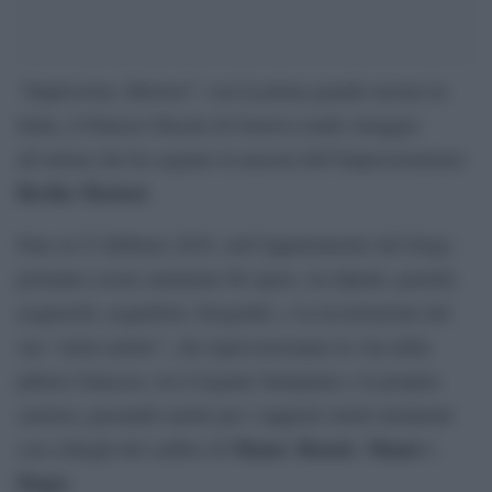
“Impression, Morisot”: con la prima grande mostra in
Italia, il Palazzo Ducale di Genova rende omaggio
all’artista che ha segnato la nascita dell’Impressionismo:
Berthe Morisot
.
Fino al 23 febbraio 2025, nell’Appartamento del Doge,
potranno essere ammirate 86 opere, tra dipinti, pastelli,
acquerelli, acqueforti, fotografie, e la ricostruzione del
suo “salon atelier”, che ripercorreranno la vita della
pittrice francese, tra il legame famigliare e la propria
carriera, passando anche per i rapporti stretti instaurati
Manet
Renoir
Manet
con colleghi del calibro di
,
,
e
Degas
.