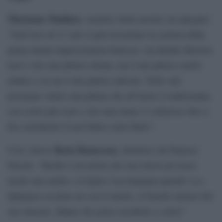
Marianne Mathieu
, curatrice della mostra, ha spiegato:
“Nell’arco di 11 sale si può ricostruire la carriera della
prima donna impressionista francese, ma Berthe Morisot
non è solo una pittrice donna, ma è una pittrice molto
audace e la sua è una pittura radicale. Nelle sale
possiamo vedere una pittura che all’inizio è tradizionale,
con colori più scuri e che man mano si schiarisce fino a
far considerare il non finito come finito”.
Ilaria Bonacossa
Così, invece
, direttrice del Palazzo
Ducale: “Berthe è un’artista che non rinvia ad essere
anche una madre e la figlia l’accompagna quando va a
dipingere en plein air con il marito, il fratello minore del
suo maestro, Manet che porta cavalletto e colori”.