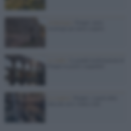
Archeologia /
Pompei: nuove
tecnologie per nuove scoperte
Lo studio /
La grande trasformazione di
Pompei tra pozzi e acquedotti
La scoperta /
Pompei, i segreti della
dieta dei servi: frutta e fave