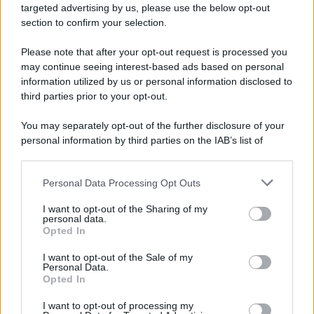
targeted advertising by us, please use the below opt-out
section to confirm your selection.
La scoperta /
Oplontis, le vittime dell’eruzione del Vesuvio
furono più numerose del previsto
Please note that after your opt-out request is processed you
Uno studio bioarcheologico sui resti rinvenuti nella Villa B
may continue seeing interest-based ads based on personal
information utilized by us or personal information disclosed to
ricostruisce la dieta degli abitanti: cereali, legumi e prodotti
third parties prior to your opt-out.
agricoli erano alla base dell’alimentazione, mentre le risorse
marine avevano un ruolo marginale.
You may separately opt-out of the further disclosure of your
personal information by third parties on the IAB’s list of
Il medagliere /
Europei di nuoto: Pellecani guida una super
downstream participants.
Italia
Personal Data Processing Opt Outs
This information may also be disclosed by us to third parties
on the IAB’s List of Downstream Participants that may further
I want to opt-out of the Sharing of my
disclose it to other third parties.
personal data.
Il centenario /
A L'Aquila arriva la mostra "TITO, 100 anni
Opted In
Please note that this website/app uses one or more Google
attraverso la forma"
services and may gather and store information including but
I want to opt-out of the Sale of my
Personal Data.
not limited to your visit or usage behaviour. You may click to
Opted In
grant or deny consent to Google and its third-party tags to
use your data for below specified purposes in below Google
I want to opt-out of processing my
L'attesa /
Un estate di calcio: tra Mondiali e Serie A
consent section.