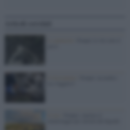
Articoli correlati
Lo spettacolo /
Pompei, le vite sotto il
gesso
Il ritrovamento /
Pompei: un medico
tra i fuggitivi?
Il caso /
Pompei: concluso il
monitoraggio per salvarla dal degrado