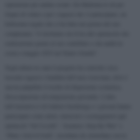
ispirazione per andare avanti. Da Madonna le ali per
Sogno di volare e per i ragazzi che vi partecipano, un
bellissimo regalo che ci ha fatto nel giorno del suo
compleanno. Vi invitiamo sin d’ora allo spettacolo che
realizzeremo grazie al suo contributo e che andrà in
scena a maggio 2025 nel Teatro Grande”.
Negli ultimi tre anni il progetto ha coinvolto circa
trecento ragazzi e bambini dell’area vesuviana, dove è
ancora palpabile il rischio di dispersione scolastica,
disoccupazione ed emigrazione giovanile. L’idea
dell’iniziativa è di Gabriel Zuchtriege e i giovani hanno
partecipato come attori, musicisti e sceneggiatori agli
spettacoli “Gli Uccelli”, “Acarnesi: Stop the War” e
“Pluto: God of Gold”, riscritture da Aristofane con la