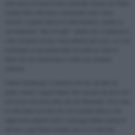
nella messa in scena di una commedia classica nel Teatro
Grande della città antica, finanziando tutto l’anno
2024/25, il quarto dall’avvio dell’iniziativa, tramite la
sua fondazione “Ray of Light”. Quello che si annunciava
come un’ipotesi di una visita notturna agli scavi, si è così
trasformato in una partnership che mette al centro il
futuro del sito archeologico e della sua comunità
culturale.
Gabriel Zuchtriegel, il direttore del sito, ha fatto da
guida, mentre i ragazzi hanno dato una piccola prova del
loro lavoro all’uscita dalla casa del Menandro. Poi è stata
la volta della Casa dei Ceii con il grande affresco che
rappresenta animali esotici e paesaggi idilliaci prima di
arrivare a quel Teatro Grande, dove si è svolta una