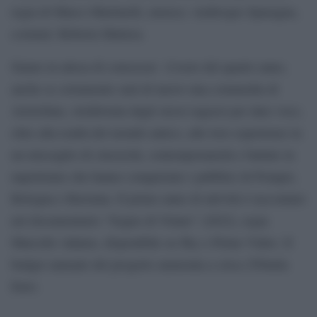
regia di Marco Martinelli, musica: Ambrogio Sparagna,
costumi: Roberta Mattera.
Siamo in attesa di conoscere il testo del quarto anno,
anche se certamente sarà di nuovo una commedia di
Aristofane, rielaborata dagli stessi ragazzi per dare voce,
oltre alla realtà del mondo antico, alle loro esperienze in
un miscuglio di classicità, contemporaneità e battute in
napoletano che hanno conquistato i pubblici di Pompei,
Bologna e Ravenna. Il primo anno di attività è raccontato
nel documentario “Sogno di Volare” (2022), regia
Marcello Adamo, disponibile su Sky e Prime Video. Il
budget annuale del progetto ammonta a circa 250mila
Euro.