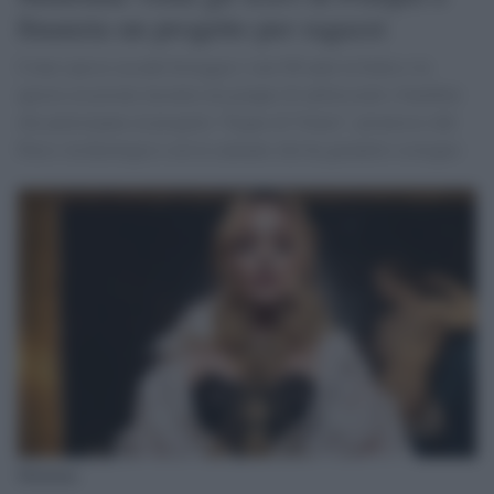
finanzia un progetto per ragazzi
Come spesso accade festeggia i suoi 66 anni in Italia e in
questa occasione incontra un gruppo di adolescenti e bambini
che partecipano al progetto “Sogno di Volare”, promosso dal
Parco Archeologico con la cantante che ha garantito sostegno
Madonna