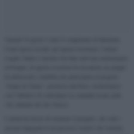
Venerdì 16 agosto è stato il compleanno di Madonna.
Come spesso accade, per questa ricorrenza, l’artista
sceglie l’Italia e stavolta l’ha fatto nell’area archeologica
di Pompei. In questa occasione ha incontrato un gruppo
di adolescenti e bambini che partecipano al progetto
“Sogno di Volare”, promosso dal Parco Archeologico
con l’obiettivo di coinvolgere la comunità locale nella
vita culturale del sito Unesco.
L’artista ha deciso di sostenere il progetto, che vede i
giovani impegnati in un percorso creativo che culmina