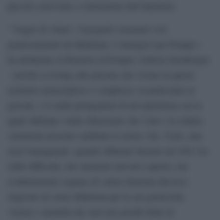
piccola conviviale a conclusione dell’itinerario.
“’Sogno di volare’, il progetto sostenuto così
generosamente da Madonna, è strategico per Pompei –
ha dichiarato il Direttore di Pompei, Gabriel Zuchtriegel
– perché si rivolge alle persone che vivono in questo
territorio meraviglioso e complesso, in particolare ai
giovani, e li rende protagonisti di un’esperienza con la
quale abbiamo voluto dimostrare che l’arte e la cultura
veramente possono cambiare le nostre vite. Certo, mai
avrei immaginato, quando abbiamo iniziato nel 2021 tra
mille difficoltà, che saremmo arrivati a questo, ma
evidentemente sognare di volare funziona davvero:
ringrazio di cuore Madonna per la sua generosità,
visione e umanità che sarà una grande fonte di