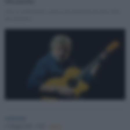
Mondolfo
Oltre al conferimento, anche la presentazione del nuovo libro
del cantautore.
redazione
13 Maggio 2022 - 19.05
Culture