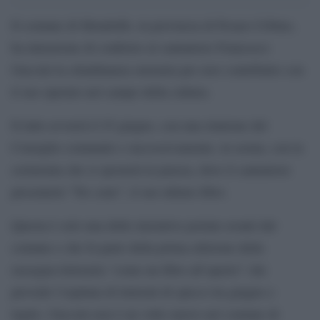
Il comune di Mondolfo, in provincia di Pesaro-Urbino,
ha intenzione di conferire al cantautore Francesco
Guccini la cittadinanza onoraria per aver contribuito con
il suo operato nel campo della cultura.
Il tutto avverrà il 25 giugno, con una riunione del
Consiglio comunale e successivamente, in serata, con la
cerimonia che si sposterà in piazza, dove il cantautore
presenterà “Tre cene”, il suo ultimo libro.
Questa è solo una delle iniziative portate avanti dal
comune e che fa parte della prima edizione della
rassegna letteraria “come un libro all’aperto” che
prevede l’ospitata di letterati di spicco tra giugno e
luglio. Guccini non è un volto nuovo nel comune di