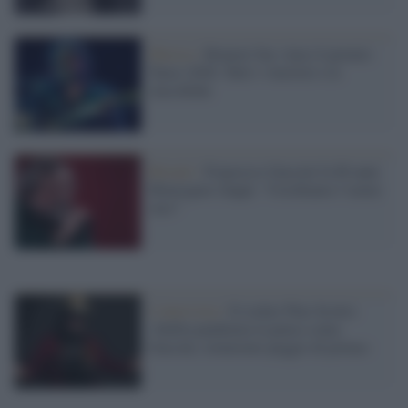
Musica /
Brunori Sas vince il premio
Tenco 2020. Tutti i vincitori e le
classifiche
Ritratti /
Francesco Guccini fa 80 anni.
Monsignor Zuppi: “Cerchiamo l’uomo
vero”
L'intervista /
Il rocker Pino Scotto:
«Sullla pandemia la penso come
Guccini, torneremo peggio di prima»