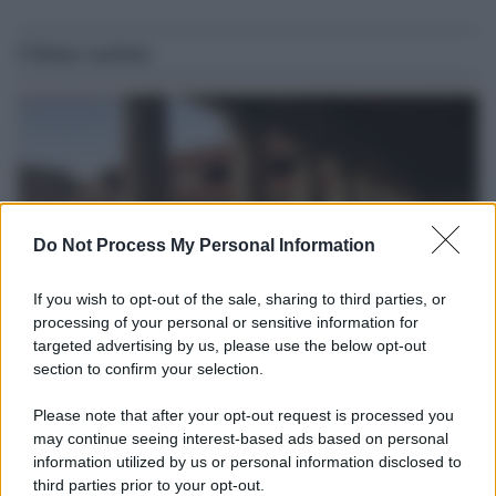
Ultime notizie
Do Not Process My Personal Information
If you wish to opt-out of the sale, sharing to third parties, or
processing of your personal or sensitive information for
targeted advertising by us, please use the below opt-out
section to confirm your selection.
La scoperta /
Oplontis, le vittime dell’eruzione del Vesuvio
furono più numerose del previsto
Please note that after your opt-out request is processed you
Uno studio bioarcheologico sui resti rinvenuti nella Villa B
may continue seeing interest-based ads based on personal
information utilized by us or personal information disclosed to
ricostruisce la dieta degli abitanti: cereali, legumi e prodotti
third parties prior to your opt-out.
agricoli erano alla base dell’alimentazione, mentre le risorse