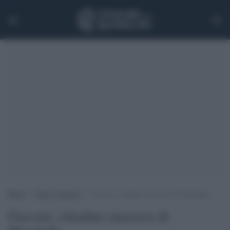
Home
>
Senza categoria
>
Guccini, cittadino onorario di Mondolfo
Guccini, cittadino onorario di