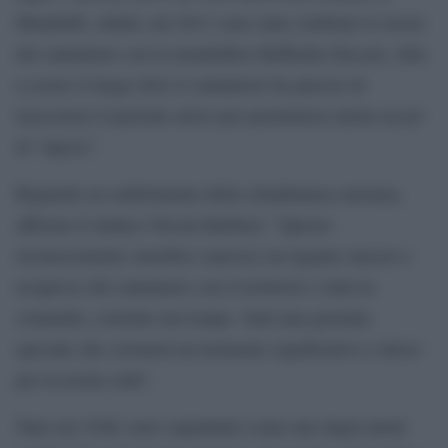
Mondolfo, infatti, nel 2011 sono state celebrate le nozze
del cantautore con la mondolfese Raffaella Zuccari, oltre
a essere il luogo dove il cantautore ha piacere di
trascorrere il periodo estivo per permettersi anche un po’
di “riposo”.
Riguardo al conferimento della cittadinanza onoraria,
afferma il sindaco Nicola Barbieri: “Questo
riconoscimento onorifico sancisce un legame sincero e
reciproco del cantautore con il territorio e tutta la
comunità, costruito nel tempo. Sarà una giornata
speciale che coronerà un momento significativo e atteso
per la nostra città”.
Nato nel 1940, noto soprattutto come uno degli artisti