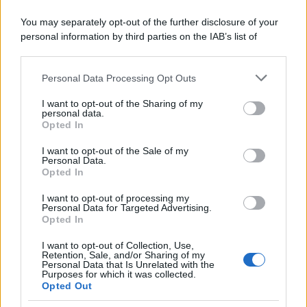
marine avevano un ruolo marginale.
You may separately opt-out of the further disclosure of your
personal information by third parties on the IAB’s list of
Il medagliere /
Europei di nuoto: Pellecani guida una super
downstream participants.
Italia
Personal Data Processing Opt Outs
This information may also be disclosed by us to third parties
on the IAB’s List of Downstream Participants that may further
I want to opt-out of the Sharing of my
disclose it to other third parties.
personal data.
Il centenario /
A L'Aquila arriva la mostra "TITO, 100 anni
Opted In
Please note that this website/app uses one or more Google
attraverso la forma"
services and may gather and store information including but
I want to opt-out of the Sale of my
Personal Data.
not limited to your visit or usage behaviour. You may click to
Opted In
grant or deny consent to Google and its third-party tags to
use your data for below specified purposes in below Google
I want to opt-out of processing my
L'attesa /
Un estate di calcio: tra Mondiali e Serie A
consent section.
Personal Data for Targeted Advertising.
Opted In
I want to opt-out of Collection, Use,
Retention, Sale, and/or Sharing of my
Personal Data that Is Unrelated with the
Purposes for which it was collected.
Opted Out