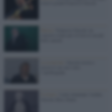
torna il grande Francesco Guccini
Musica /
Francesco Guccini: un
concerto-evento per rivivere le sue più
belle canzoni
La recensione /
Guccini resiste e
mostra il suo vero volto:
l’autobiografia
Il ritratto /
I miei ottantenni: Cardini,
Guccini, Rava, Staino