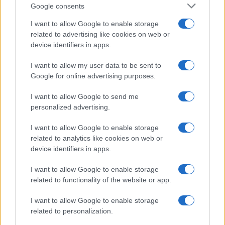
Google consents
I want to allow Google to enable storage
related to advertising like cookies on web or
device identifiers in apps.
I want to allow my user data to be sent to
Google for online advertising purposes.
Syndication
Culture
I want to allow Google to send me
Salute
Globalist
personalized advertising.
Megachip
Globalscience
I want to allow Google to enable storage
related to analytics like cookies on web or
GiULia
Globalsport
device identifiers in apps.
Prima Pagina
I want to allow Google to enable storage
related to functionality of the website or app.
I want to allow Google to enable storage
Giornale dello
Facebook
related to personalization.
Spettacolo
Twitter