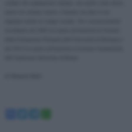
cardine del cantautorato italiano, ma anche come attore,
autore di colonne sonore e fumetti, ha dato il suo
impegno anche in campo sociale. Tra i riconoscimenti
ricordiamo nel 2002 la Laurea ad honorem in Scienze
della Formazione Primaria dell’Università di Bologna e
nel 2012 la Laurea ad honorem in Scienze Umanistiche
dell’American University di Roma.
di Manuela Ballo
Facebook
Twitter
Telegram
WhatsApp