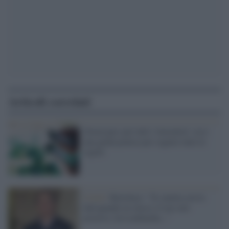
Articoli correlati
Green pass per tutti i lavoratori: ecco
una guida pratica per seguire tutte le
regole
Covid /
Bertolaso: "Si smetta con la
dad quando in classe c'è un solo
positivo. In Lombardia..."