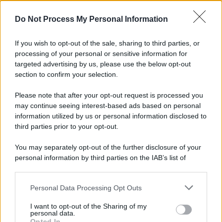
Do Not Process My Personal Information
If you wish to opt-out of the sale, sharing to third parties, or
processing of your personal or sensitive information for
targeted advertising by us, please use the below opt-out
section to confirm your selection.
Cinema /
James Gray, dopo “I padroni della notte” torna alla
mafia russa con “Paper Tiger”
Please note that after your opt-out request is processed you
Presentato a Locarno, dove stasera il regista riceve il Pardo alla
may continue seeing interest-based ads based on personal
information utilized by us or personal information disclosed to
carriera, il film racconta due fratelli e il prezzo dell’ambizione sui
third parties prior to your opt-out.
legami familiari, tra elementi autobiografici e richiami al mito
greco.
You may separately opt-out of the further disclosure of your
personal information by third parties on the IAB’s list of
L'evento /
Papa Leone XIV all'Unesco: storica visita a Parigi
downstream participants.
il 25 settembre
Personal Data Processing Opt Outs
This information may also be disclosed by us to third parties
on the IAB’s List of Downstream Participants that may further
I want to opt-out of the Sharing of my
disclose it to other third parties.
personal data.
Il lutto /
Addio a Livio Berruti, leggenda dello sprint
Opted In