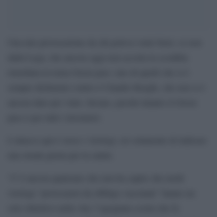
Una tale provocazione da chi poteva venir fuori, se non
dalla Lega, che ancora oggi non accetta la sconfitta
rimediata in tema Green pass: uno di quelli che si è
sempre dichiarato contro è Claudio Borghi, che non si è
ancora dato per vinto. Invano, perché intanto il Green
pass è per tutti i lavoratori.
L’attacco qui è verso i virologi, rei solamente di indicare
una strada giusta per la salute.
“C’è ancora qualcuno che non ha capito che molti
virologi “provocatori da obbligo vaccinale” hanno un
solo obiettivo nella vita: l’agognata scorta che fa