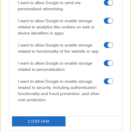
I want to allow Google to send me
Salute
Globalist
personalized advertising.
Megachip
Globalscience
I want to allow Google to enable storage
related to analytics like cookies on web or
GiULia
Globalsport
device identifiers in apps.
Prima Pagina
I want to allow Google to enable storage
related to functionality of the website or app.
I want to allow Google to enable storage
Giornale dello
Facebook
related to personalization.
Spettacolo
Twitter
I want to allow Google to enable storage
Wondernet
related to security, including authentication
Cookie Policy
functionality and fraud prevention, and other
Giuliana Sgrena
user protection.
Preferenze Privacy
CONFIRM