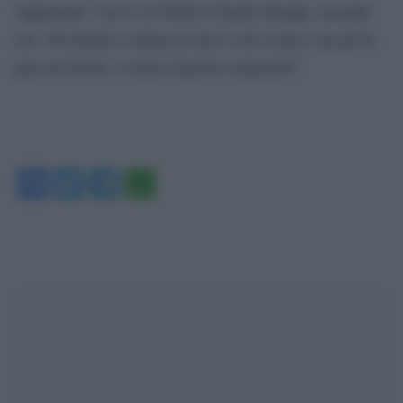
vippissimo” scrive su Twitter Claudio Borghi, secondo
cui “chi insulta e minaccia non è solo scemo, ma gli fa
pure un favore. L’unica risposta è ignorarli”.
Facebook
Twitter
Telegram
WhatsApp