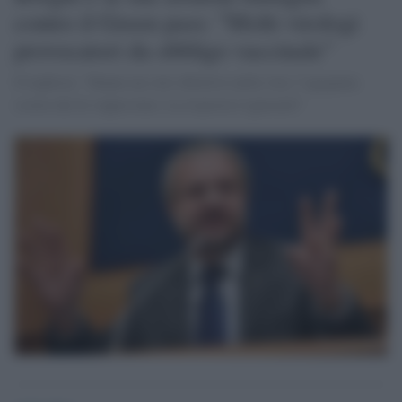
contro il Green pass: "Molti virologi
provocatori da obbligo vaccinale”
Il leghista: "Hanno un solo obiettivo nella vita: l’agognata
scorta che fa vippissimo. La risposta è ignorarli"