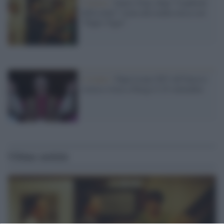
Cinema /
James Gray, dopo “I padroni
della notte” torna alla mafia russa con
“Paper Tiger”
L'evento /
Papa Leone XIV all'Unesco:
storica visita a Parigi il 25 settembre
Ultime notizie