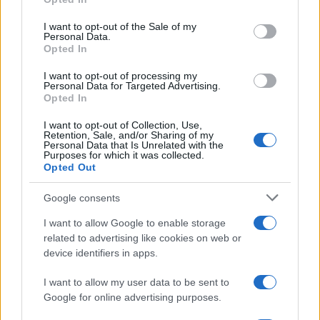
Please note that this website/app uses one or more Google
italiano
services and may gather and store information including but
I want to opt-out of the Sale of my
Personal Data.
not limited to your visit or usage behaviour. You may click to
Opted In
grant or deny consent to Google and its third-party tags to
use your data for below specified purposes in below Google
I want to opt-out of processing my
Motociclismo /
Raúl Fernández vince il Gp di Gran
consent section.
Personal Data for Targeted Advertising.
Bretagna davanti a Martin e Bezzecchi
Opted In
I want to opt-out of Collection, Use,
Retention, Sale, and/or Sharing of my
Personal Data that Is Unrelated with the
Purposes for which it was collected.
Opted Out
Google consents
I want to allow Google to enable storage
related to advertising like cookies on web or
device identifiers in apps.
I want to allow my user data to be sent to
Google for online advertising purposes.
Syndication
Culture