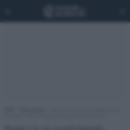
Home
>
Senza categoria
>
Borghi e la sua assurda battaglia contro il
Green pass: “Molti virologi provocatori da obbligo vaccinale”
Borghi e la sua assurda battaglia