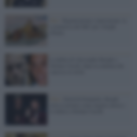
Pnrr /
Rigenerazione e innovazione: la
scommessa del MiC per i borghi
d'Italia
La dedica di Alessandro Borghi a
Stefano Cucchi, dopo la sentenza che
sancisce la verità
Film /
David di Donatello: Borghi
ritira il premio come miglior attore e
lo dedica a Stefano Cucchi