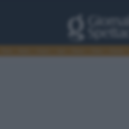
Trade
Radio
Games
Agis
Danza
Video
Cinema