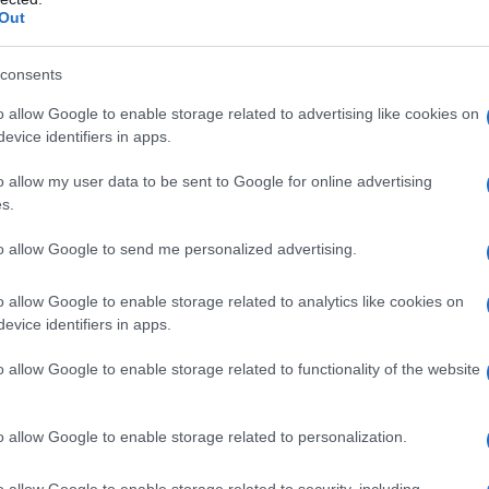
più s
ione palestinese?
Out
l'abbi
consu
consents
abbin
tutti i
o allow Google to enable storage related to advertising like cookies on
evice identifiers in apps.
Il ca
Usa, 
o allow my user data to be sent to Google for online advertising
s.
to allow Google to send me personalized advertising.
La b
vogli
o allow Google to enable storage related to analytics like cookies on
dirig
evice identifiers in apps.
o allow Google to enable storage related to functionality of the website
La da
dovre
o allow Google to enable storage related to personalization.
ta-encuetada (2023), Video performance,
o allow Google to enable storage related to security, including