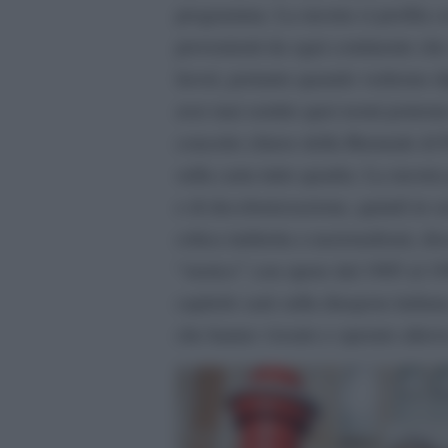
programma. La mostra si profila co
provenienti da ogni continente che
lavori, pertanto quando vedremo dip
aver mai sentito quei nomi potremo
concetto chiave della Biennale di P
sulla carta tutto quadra. La mostra
e di decolonizzazione, quindi in s
critica indiretta a nazionalismi, d
“storico” con opere dal 1905 al 
capitolo sarà sulla diaspora italiana
che hanno vissuto e operato altrov