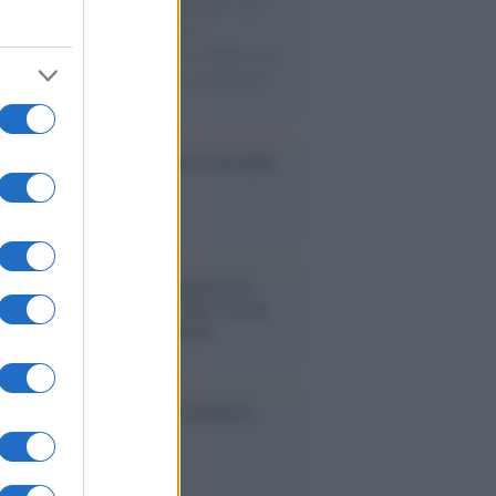
uccesso per i capi di seconda mano e per
gliamento sportivo. Ad attrarre i
matori è anche il gorpcore, la tendenza ad
are l'abbigliamento sportivo con quello di
 giorni.
so /
Trump ha quasi esaurito l'arsenale
ma il tycoon smentisce
anca /
Caso Mps: i pm milanesi ora
ono vederci chiaro sulle “chat” tra un
ente del Mef e alcuni ministri
ta /
L'8 agosto, quando la memoria
bbe insegnarci qualcosa