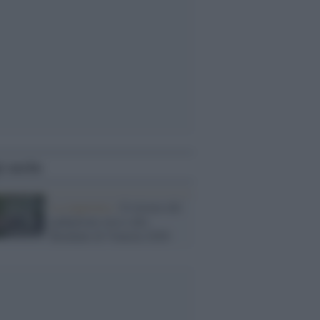
i anche
La riapertura /
Il ritorno del
padiglione russo alla
Biennale di Venezia 2026