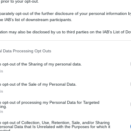
 prior to your opt-out.
0 aprile al 24 novembre, pare avere le premesse
rately opt-out of the further disclosure of your personal information by
he IAB’s list of downstream participants.
roprio, nella mostra principale curata dal
uttori saranno il sentirsi ed essere stranieri, il
tion may also be disclosed by us to third parties on the IAB’s List of 
Ulti
 that may further disclose it to other third parties.
vero di popolazioni emarginate e bistrattate, la
 that this website/app uses one or more Google services and may gath
, la critica a vecchi colonialismi e
l Data Processing Opt Outs
including but not limited to your visit or usage behaviour. You may click 
un mondo dove ognuno ha pari riconoscimenti,
 to Google and its third-party tags to use your data for below specifi
o opt-out of the Sharing of my personal data.
ogle consent section.
ia avrà richiami agli alberi, a Buddha, a una
In
uovi Paesi con un loro padiglione, come Benin,
o opt-out of the Sale of my Personal Data.
tri, in tutto si sale a quota 90, ma sui padiglioni
In
ottomila firmatari hanno spedito una lettera alla
to opt-out of processing my Personal Data for Targeted
Tend
i Israele per il massacro in corso a Gaza e il
ing.
onlin
In
ngiuliano ribatte che non se ne parla nemmeno:
artic
o opt-out of Collection, Use, Retention, Sale, and/or Sharing
nda: oltre a tenere Israele senza cacciarlo non
Circa
ersonal Data that Is Unrelated with the Purposes for which it
lected.