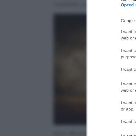
si potrebbe creare anche un padigl
Opted 
Google 
I want t
web or d
I want t
purpose
I want 
I want t
web or d
I want t
or app.
I want t
Elyla (Manágua, Nicaragua), Tori
I want t