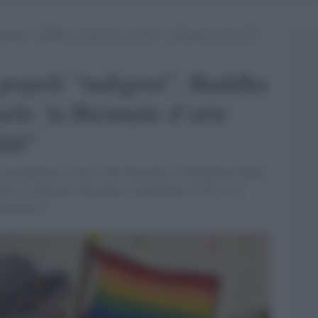
indigeni”, Buddha e polemiche su Israele: la Biennale d’arte 2024
, popoli “indigeni”, Buddha
ele: la Biennale d’arte
ldi”
 preannuncia vivace e farà discutere. Il Padiglione Italia
iaia di firme per boicottare il padiglione di Tel Aviv:
alestinesi?