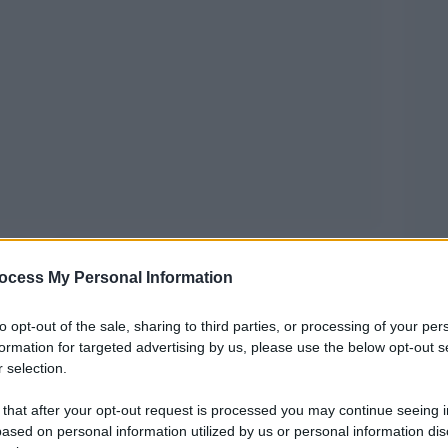
asiliano Pedrosa si preannuncia molto vivace e
ocess My Personal Information
con l’artista Bartolini si baserà più sull’ascolto
ontro il padiglione di Tel Aviv, Sangiuliano
to opt-out of the sale, sharing to third parties, or processing of your per
formation for targeted advertising by us, please use the below opt-out s
 selection.
sempre da termometro del proprio tempo e
 that after your opt-out request is processed you may continue seeing i
he al di là delle arti visive e l’edizione 2024,
ased on personal information utilized by us or personal information dis