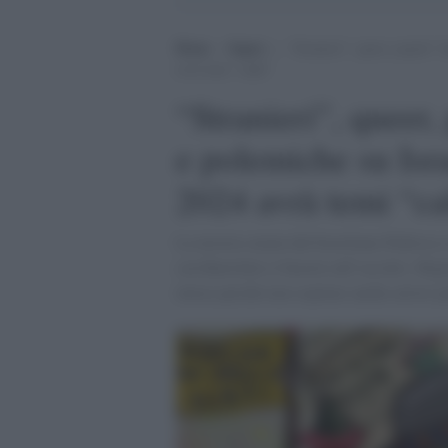
Home
>
Saperi
>
“Stranieri”, queer, popoli “
avrà temi “caldi”
“Stranieri”, queer
e polemiche su Isra
2024 avrà temi “ca
La mostra curata dal brasiliano Pedrosa si
con Bartolini si baserà sull’ascolto. Migl
invece perché non ospitare anche artisti p