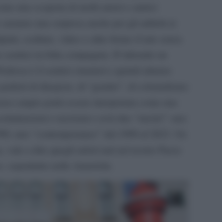
me una scoperta di molti autori e autrici
 saranno una sorpresa anche per gli addetti ai
inti, sculture, video o altre forme d’arte senza
 sentirci in folta compagnia. D’altronde un
edrosa è il sentirsi stranieri e quindi almeno
 parlerà di diaspore, di “gender”, di colonialismo
enso ampio potrà essere interpretata come una
iscriminazioni e razzismi e avrà due “nuclei”: uno
1990, uno “contemporaneo” dal 1990 al 2023. Un
, vale a dire quegli artisti nati nel nostro Paese
e, soprattutto nelle Americhe.