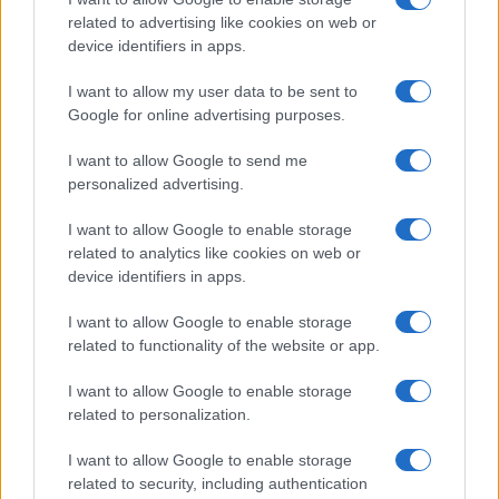
related to advertising like cookies on web or
device identifiers in apps.
I want to allow my user data to be sent to
Google for online advertising purposes.
Syndication
Culture
I want to allow Google to send me
Salute
Globalist
personalized advertising.
Megachip
Globalscience
I want to allow Google to enable storage
related to analytics like cookies on web or
GiULia
Globalsport
device identifiers in apps.
Prima Pagina
I want to allow Google to enable storage
related to functionality of the website or app.
I want to allow Google to enable storage
Giornale dello
Facebook
related to personalization.
Spettacolo
Twitter
I want to allow Google to enable storage
Wondernet
related to security, including authentication
Cookie Policy