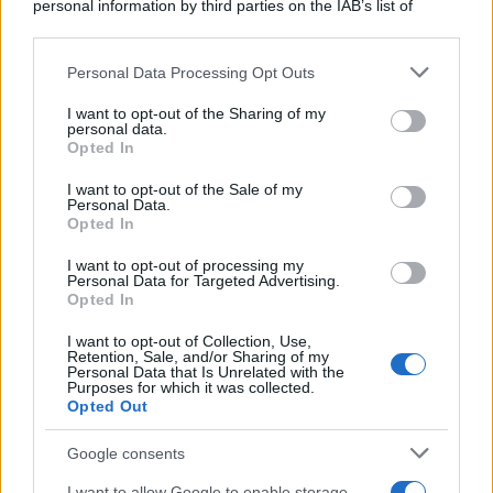
personal information by third parties on the IAB’s list of
Il caso /
Trump ha quasi esaurito l'arsenale Usa, ma il
downstream participants.
tycoon smentisce
Personal Data Processing Opt Outs
This information may also be disclosed by us to third parties
on the IAB’s List of Downstream Participants that may further
I want to opt-out of the Sharing of my
disclose it to other third parties.
personal data.
La banca /
Caso Mps: i pm milanesi ora vogliono vederci
Opted In
Please note that this website/app uses one or more Google
chiaro sulle “chat” tra un dirigente del Mef e alcuni ministri
services and may gather and store information including but
I want to opt-out of the Sale of my
Personal Data.
not limited to your visit or usage behaviour. You may click to
Opted In
grant or deny consent to Google and its third-party tags to
use your data for below specified purposes in below Google
I want to opt-out of processing my
La data /
L'8 agosto, quando la memoria dovrebbe insegnarci
consent section.
Personal Data for Targeted Advertising.
qualcosa
Opted In
I want to opt-out of Collection, Use,
Retention, Sale, and/or Sharing of my
Personal Data that Is Unrelated with the
Purposes for which it was collected.
Opted Out
Google consents
I want to allow Google to enable storage