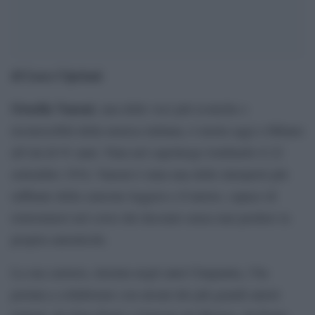
di Luca Cipriani
Ornella Vanoni
, una delle voci più iconiche e
riconoscibili della musica italiana, è morta oggi a Milano
all’età di 91 anni. Nata nel capoluogo lombardo il 22
settembre 1934, Vanoni è stata una delle interpreti più
raffinate della canzone leggera e d’autore, capace di
reinventarsi nel corso dei decenni senza mai perdere la
propria autenticità.
La sua carriera, iniziata negli anni Cinquanta, l’ha
portata a collaborare con alcuni dei più grandi autori