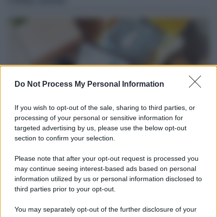
Do Not Process My Personal Information
If you wish to opt-out of the sale, sharing to third parties, or
processing of your personal or sensitive information for
targeted advertising by us, please use the below opt-out
section to confirm your selection.
Tendenze /
Sale il numero degli acquisti online in Europa e
aumentano le vendite di articoli second hand
Please note that after your opt-out request is processed you
Circa il 20% riguarda l'abbigliamento. Sempre più successo per i
may continue seeing interest-based ads based on personal
information utilized by us or personal information disclosed to
capi di seconda mano e per l'abbigliamento sportivo. Ad attrarre i
third parties prior to your opt-out.
consumatori è anche il gorpcore, la tendenza ad abbinare
l'abbigliamento sportivo con quello di tutti i giorni.
You may separately opt-out of the further disclosure of your