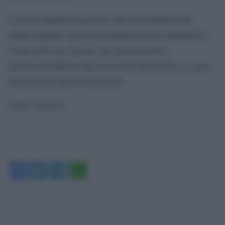
La sua scomparsa lascia un vuoto nel mondo della
cultura italiana, ma la sua eredità artistica continuerà a
vivere nelle sue canzoni, nei suoi racconti e
nell’inconfondibile stile con cui ha attraversato la scena
musicale per più di settant’anni.
Fonte: rockol.it
Facebook
Twitter
Telegram
WhatsApp