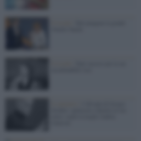
Il ricordo /
Tutti piangono la grande
Ornella Vanoni
Il ricordo /
Tanti successi per la sua
inconfondibile voce
Il centenario /
I 100 anni di Giorgio
Strehler: spettacolo a Spoleto in suo
onore, ospite la moglie Andrea
Jonasson