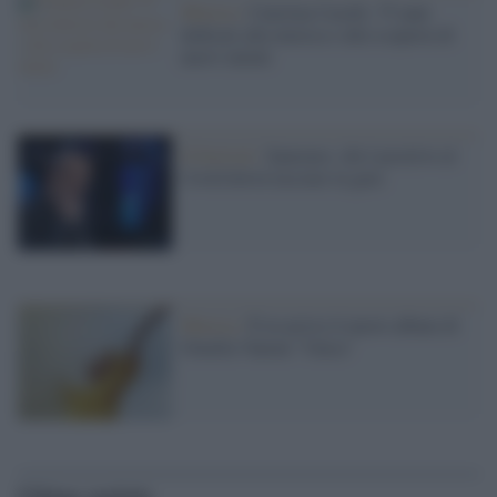
Musica /
Caterina Caselli, 75 anni
dedicati alla musica e alla scoperta di
nuovi talenti
Il festival /
Sanremo: chi è positivo al
Covid dovrà lasciare la gara
Musica /
È in arrivo il nuovo album di
Ornella Vanoni "Unica"
Ultime notizie