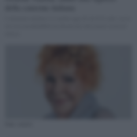
della canzone italiana
L’interprete milanese si è spenta oggi all’età di 91 anni: con la
sua voce inconfondibile ha attraversato oltre mezzo secolo di
musica.
Fonte: rockol.it