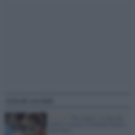
Articoli correlati
In uscita /
“Per sempre”, il vinile che
celebra l’incontro tra Ornella Vanoni e
Gino Paoli