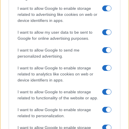
I want to allow Google to enable storage
related to advertising like cookies on web or
device identifiers in apps.
I want to allow my user data to be sent to
Google for online advertising purposes.
Syndication
Culture
I want to allow Google to send me
Salute
Globalist
personalized advertising.
Megachip
Globalscience
I want to allow Google to enable storage
related to analytics like cookies on web or
GiULia
Globalsport
device identifiers in apps.
Prima Pagina
I want to allow Google to enable storage
related to functionality of the website or app.
I want to allow Google to enable storage
Giornale dello
Facebook
related to personalization.
Spettacolo
Twitter
I want to allow Google to enable storage