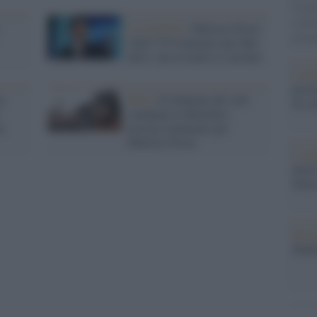
tovagl
conti
La smentita /
Fabrizio Frizzi
monta
santo? Ovviamente una fake
news, ma in molti ci cascano
L'al
postu
n
Web /
Il tribunale del web
di cr
condanna la Hunziker:
i
nessun commento per
Fabrizio Frizzi
L'in
nuovo
Sant
Musi
Mado