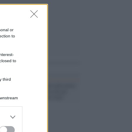
sonal or
ection to
nterest-
closed to
i anche
 third
Lutto /
La verità sulla morte
di Frizzi: sapeva che gli
restava poco da vivere
Downstream
er and store
to grant or
ed purposes