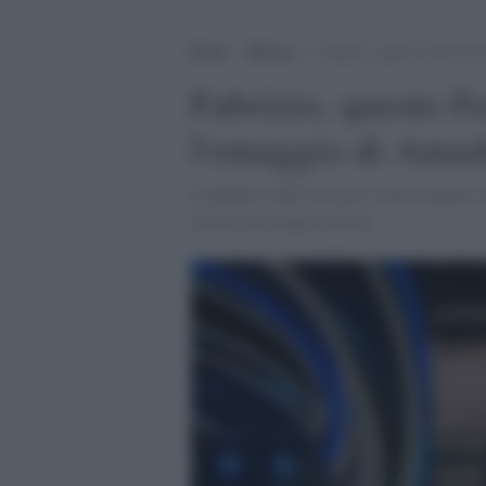
Home
>
Musica
>
Fabrizio, questo Festival d
Fabrizio, questo Fe
l'omaggio di Amade
Il pubblico dell'Ariston si alza in piedi 
amatissimo dagli italiani.