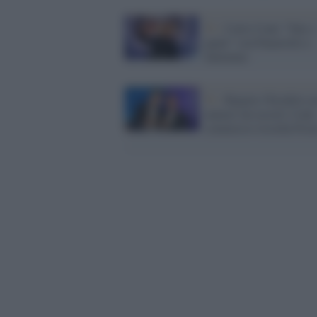
Tv /
Carlo Conti “Tale e
quale” con Panariello e
Salemme
Tv /
Riparte l'Eredità co
numeri da record. Conti
commosso ricorda Frizz