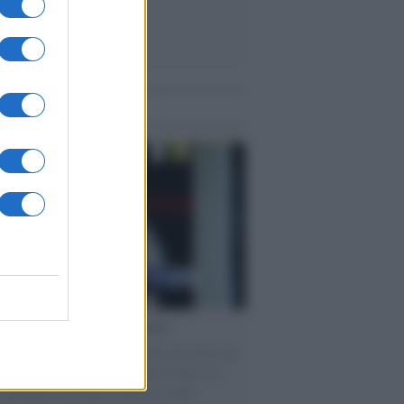
me notizie
cordo /
Le radici di Francesco
omenica di settembre con Guccini nella sua
a Pàvana, tra ricordi del premio Tenco, la
di disegni con Andrea Pazienza sulle