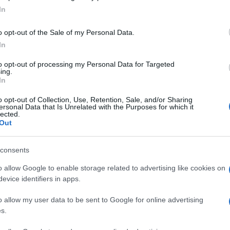
ogle consent section.
In
o opt-out of the Sale of my Personal Data.
In
to opt-out of processing my Personal Data for Targeted
ing.
In
n noi, questa 70esima edizione del Festival di
mente lui”. Queste le parole scelte da Amadeus,
o opt-out of Collection, Use, Retention, Sale, and/or Sharing
ersonal Data that Is Unrelated with the Purposes for which it
lected.
ta di Sanremo con un omaggio a Fabrizio Frizzi,
Out
ggi avrebbe compiuto gli anni.
 piedi e dedica un lungo applauso alla memoria
consents
 italiani. Sul palco, insieme ad Amadeus, anche
o allow Google to enable storage related to advertising like cookies on
evice identifiers in apps.
ovani, alla quale Amadeus ricorda: “Fabrizio sarà
o allow my user data to be sent to Google for online advertising
s.