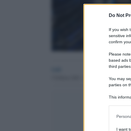
Do Not Pr
If you wish 
sensitive in
confirm your
Please note
based ads b
third parties
GdS
5 Febbraio 2020 - 21.38
You may sepa
parties on t
This informa
Participants
Please note
Persona
information 
deny consent
I want t