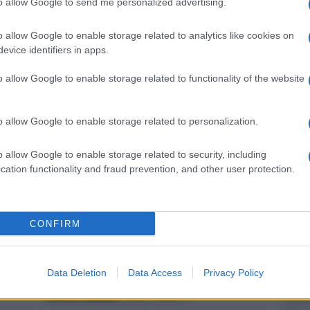
to allow Google to send me personalized advertising.
o allow Google to enable storage related to analytics like cookies on
pp
evice identifiers in apps.
o allow Google to enable storage related to functionality of the website
Ulti
o allow Google to enable storage related to personalization.
o allow Google to enable storage related to security, including
cation functionality and fraud prevention, and other user protection.
CONFIRM
Il ri
a il
Live /
Una serata in Versilia
Una d
Data Deletion
Data Access
Privacy Policy
i
per ricordare Fabrizio Frizzi
casa 
con il sorriso
gara 