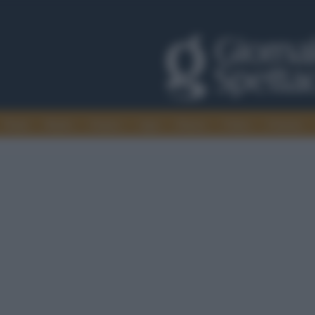
Trade
Radio
Games
Agis
Danza
Video
Cinema