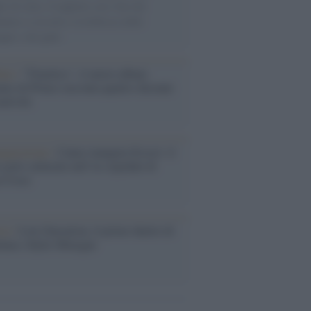
ie di carta, il rapporto con i fan che
nuano a cercarlo e la bellezza delle
gne e dei gatti.
bum /
"Timeless", il nuovo album
mo di Prince racconta quattro decenni
eatività
augurazione /
Cuneo inaugura Esseci: il
 polo culturale nell’ex ospedale di
a Croce
ca /
Love Sensation, il primo duetto di
nna e Kylie Minogue