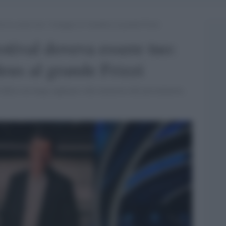
oveva essere tuo: l’omaggio di Amadeus al grande Frizzi
stival doveva essere tuo:
us al grande Frizzi
e dedica un lungo applauso alla memoria del presentatore,