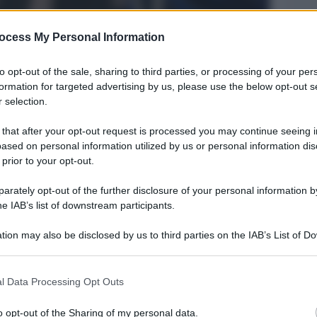
ocess My Personal Information
to opt-out of the sale, sharing to third parties, or processing of your per
formation for targeted advertising by us, please use the below opt-out s
 selection.
 that after your opt-out request is processed you may continue seeing i
ased on personal information utilized by us or personal information dis
 prior to your opt-out.
Legg
rately opt-out of the further disclosure of your personal information by
he IAB’s list of downstream participants.
tion may also be disclosed by us to third parties on the IAB’s List of 
 that may further disclose it to other third parties.
 that this website/app uses one or more Google services and may gath
l Data Processing Opt Outs
including but not limited to your visit or usage behaviour. You may click 
 to Google and its third-party tags to use your data for below specifi
o opt-out of the Sharing of my personal data.