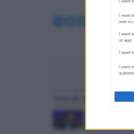
I want 
I want t
Facebook
Twitter
Telegram
WhatsA
web or d
I want t
or app.
I want t
I want t
authenti
Articoli correlati
Il ricordo /
Tre anni senz
sorriso e la gentilezza d
Fabrizio Frizzi