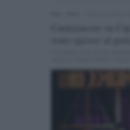
Home
>
Musica
>
Cauteruccio su Cipolla all’
Cauteruccio su Cipo
sono spesso al pot
L’irresistibile saggio “Le leggi fondamen
spettacolo al Maggio Fiorentino. Ne parla