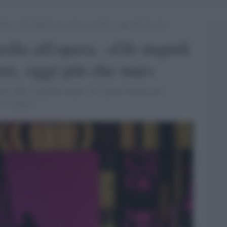
opera. «Gli stupidi sono spesso al potere, oggi più che mai»
lla all'opera. «Gli stupidi
ere, oggi più che mai»
tali della stupidità umana” di Cipolla diventa uno
 il regista