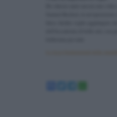
Ho chiesto aiuto ancora una volta
Samuel Beckett, in un’operazione 
lirica. Inoltre voglio aggiungere c
dell’Accademia di belle arti, con g
bellissima per tutti.
Le leggi fondamentali della stupi
Facebook
Twitter
Telegram
WhatsA