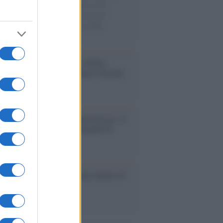
di disegni con Andrea Pazienza sulle
ie di carta, il rapporto con i fan che
nuano a cercarlo e la bellezza delle
gne e dei gatti.
bum /
"Timeless", il nuovo album
mo di Prince racconta quattro decenni
eatività
augurazione /
Cuneo inaugura Esseci: il
 polo culturale nell’ex ospedale di
a Croce
ca /
Love Sensation, il primo duetto di
nna e Kylie Minogue