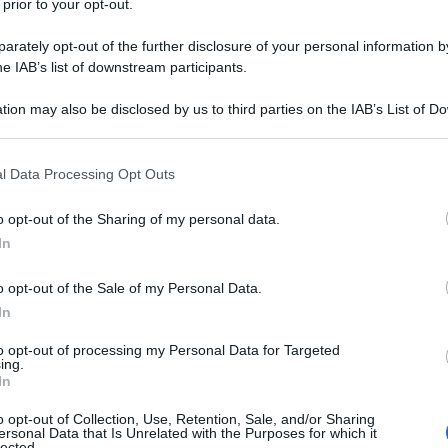
 prior to your opt-out.
tro concertatore, è una “prima” assoluta: il
rately opt-out of the further disclosure of your personal information by
bato 25, mercoledì 29 e venerdì 31 maggio al
he IAB’s list of downstream participants.
 collaborato l’Accademia di Belle Arti e il
tion may also be disclosed by us to third parties on the IAB’s List of 
il Dipartimento di Nuove tecnologie e linguaggi
 that may further disclose it to other third parties.
Ulti
ttronica MartLab, il ContempoArtEnsemble.
 that this website/app uses one or more Google services and may gath
l Data Processing Opt Outs
gente» il regista di origini calabresi, fiorentino
including but not limited to your visit or usage behaviour. You may click 
 to Google and its third-party tags to use your data for below specifi
ypton.
o opt-out of the Sharing of my personal data.
ogle consent section.
 di un’opera dalle “leggi sulla stupidità” di
In
o opt-out of the Sale of my Personal Data.
no Chiarot: è uno dei suoi libri preferiti, un
In
r gli amici poi tradotto in tutto il mondo.
to opt-out of processing my Personal Data for Targeted
ing.
e dal progetto iniziale di una composizione è
Il ri
In
poranea. La difficoltà è stata lavorare su
Una d
o opt-out of Collection, Use, Retention, Sale, and/or Sharing
casa 
ersonal Data that Is Unrelated with the Purposes for which it
gi.
lected.