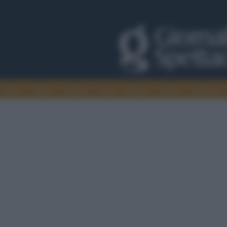
Trade
Radio
Games
Agis
Danza
Video
Cinema