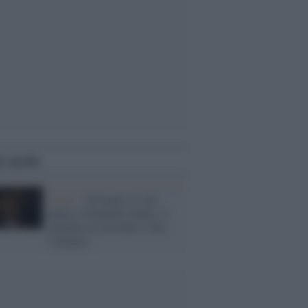
i anche
Lirica /
All'opera c'è chi
pensa a Soumaila Sacko, il
maliano assassinato a San
Calogero