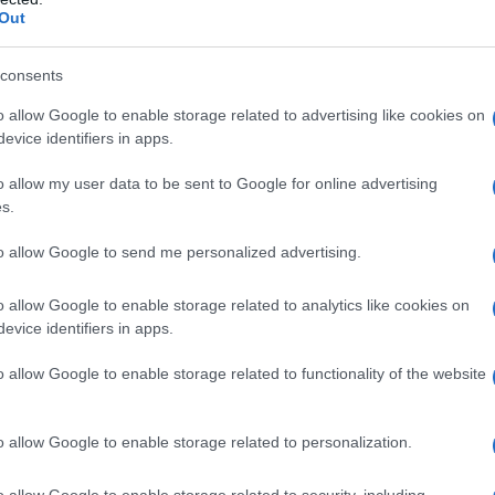
gara 
Out
?
tovagl
conti
uesti tempi. Il libro individua quattro
consents
monta
to, lo stupido e lo sprovveduto. Il compositore e il
o allow Google to enable storage related to advertising like cookies on
rso compositivo sia drammaturgico che musicale
L'al
evice identifiers in apps.
postu
oli. Quindi ho considerato una narrazione non
di cr
o allow my user data to be sent to Google for online advertising
ntemporanea di uno zapping. Abbiamo creato
s.
nto, il testo, la luce, lo spazio e l’azione si
to allow Google to send me personalized advertising.
L'in
nuovo
na?
Sant
o allow Google to enable storage related to analytics like cookies on
evice identifiers in apps.
 è un saggio scientifico e un divertimento.
o allow Google to enable storage related to functionality of the website
nti ma anche stupidi, banditi e sprovveduti. A
Musi
Mado
grandi rischi oggi: ognuno di noi ha
o allow Google to enable storage related to personalization.
Se la stupidità non somigliasse a questa corsa
frenato di miglioramento che l’uomo ha,
o allow Google to enable storage related to security, including