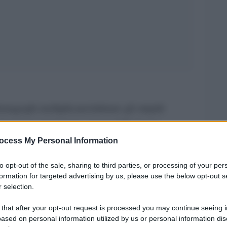
emagoghi moltiplicano/attirano gli stupidi
Leggi
i in masse assatanate»: è una delle
a
registrate con sconcerto e una certa qual dose
ocess My Personal Information
lo M. Cipolla nell’omonimo pamphlet nato per
to opt-out of the sale, sharing to third parties, or processing of your per
prevedibile. Dal libro dell’economista morto nel
formation for targeted advertising by us, please use the below opt-out s
 selection.
88 dal Mulino, l’82esimo Festival del Maggio
ato un’opera al compositore Vittorio Montalti
 that after your opt-out request is processed you may continue seeing i
ased on personal information utilized by us or personal information dis
ompagno e regia a Giancarlo Cauteruccio.