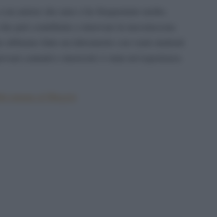
 a un autore che amo e ho frequentato molto,
che può contribuire a innovare la messinscena
he abbiamo fatto un laboratorio con venti studenti
iovani cantanti e musicisti: è stata un’esperienza
dità umana al Maggio
pp