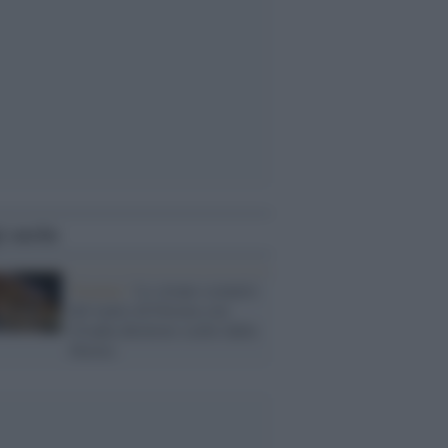
i anche
Nomine /
Lo strano scenario
del teatro di Ferrara con
Ovadia direttore scelto dalla
Destra