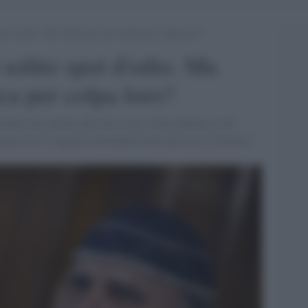
pot d’odio. Ma l’Italia davvero fatica per colpa loro?
 solito spot d'odio. Ma
ica per colpa loro?
agitando uno spettro che non esiste. Sono 20mila su 60
 causa loro? I ragazzi non hanno lavoro per loro? Frottole"