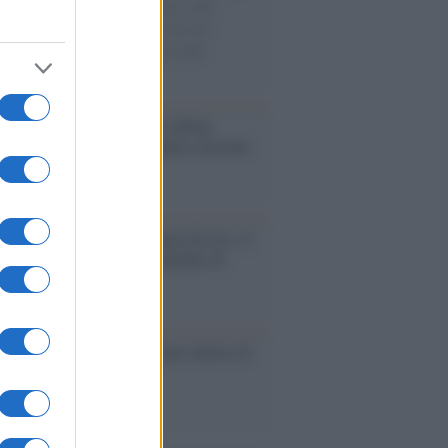
di disegni con Andrea Pazienza sulle
ie di carta, il rapporto con i fan che
nuano a cercarlo e la bellezza delle
gne e dei gatti.
bum /
"Timeless", il nuovo album
mo di Prince racconta quattro decenni
eatività
augurazione /
Cuneo inaugura Esseci: il
 polo culturale nell’ex ospedale di
a Croce
ca /
Love Sensation, il primo duetto di
nna e Kylie Minogue