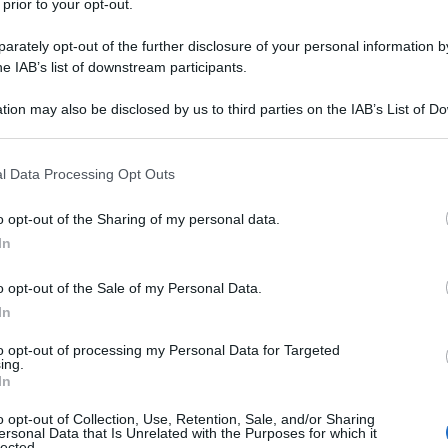
to dal ministro degli Interni Matteo Salvini,
 prior to your opt-out.
comportò l’Italia fascista con le leggi razziali
rately opt-out of the further disclosure of your personal information by
he IAB’s list of downstream participants.
tion may also be disclosed by us to third parties on the IAB’s List of 
a mentale. Significa agitare uno spettro che non
 that may further disclose it to other third parties.
Ulti
 dell’Italia. Sono loro un problema con cinque
 that this website/app uses one or more Google services and may gath
l Data Processing Opt Outs
on la disoccupazione giovanile che abbiamo?
including but not limited to your visit or usage behaviour. You may click 
 to Google and its third-party tags to use your data for below specifi
e chi non ha diritto di stare qua? Saranno 20mila
o opt-out of the Sharing of my personal data.
ogle consent section.
è a rischio a causa dei rom?
In
o opt-out of the Sale of my Personal Data.
In
a dominante, consumista, schifosa, i rom hanno un
to opt-out of processing my Personal Data for Targeted
ing.
isce contro di loro. È la vecchia tecnica, è
Il ri
In
er chi appare “altro” all’uomo medio, figura
Una d
o opt-out of Collection, Use, Retention, Sale, and/or Sharing
casa 
ti unici. In tempi di crisi politica e sociale e del
ersonal Data that Is Unrelated with the Purposes for which it
lected.