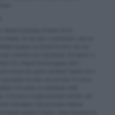
dotato.
.
e abbatti il principio di diritto che la
ito il diritto. Se uno ruba va perseguito come un
ibattito proprio con Salvini lui disse che non
 tutti i terroristi sono musulmani. Gli risposi: se
iliani? Se a Napoli mi borseggiano tutti i
 sono bastate due guerre mondiali? Quello che è
 perseguire un reato, non un’etnia. Se avesse
taliano avrà anche un censimento delle
ro. Così invece si parla pensando all’odio, mai
 modo stereotipato. Non possiamo tollerare
 di degrado igienico? Giusto. Allora facciamo un