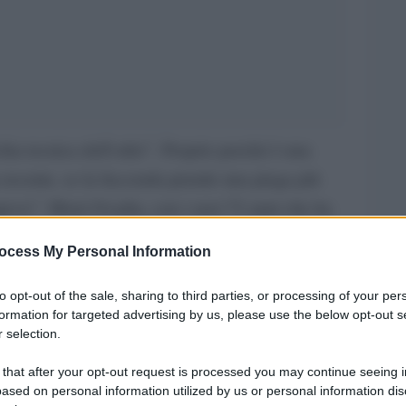
ia tecnica dell’odio”. Proprio perché è una
a recente, se la faccenda prende una piega più
apevo”. Moni Ovadia, con i suoi 72 anni che ha
orie sull’Europa, ebreo, italiano, ha le idee
ocess My Personal Information
ebba fare la propria parte. Artista a tutto tondo,
o, si spende fino all’ultima ovunque lo invitino.
to opt-out of the sale, sharing to third parties, or processing of your per
formation for targeted advertising by us, please use the below opt-out s
er fermare la pericolosa deriva imboccata.
 selection.
 that after your opt-out request is processed you may continue seeing i
ased on personal information utilized by us or personal information dis