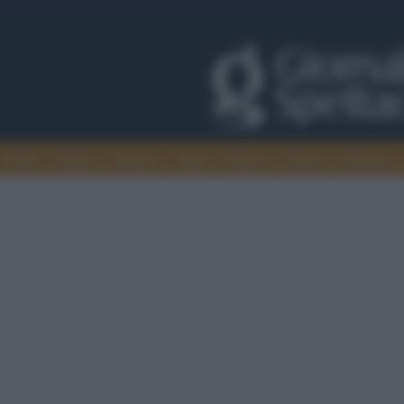
Trade
Radio
Games
Agis
Danza
Video
Cinema