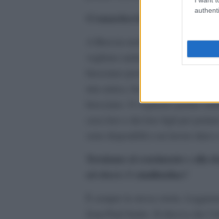
authenti
Ci mancherebbe …
A Brescia molti africani lavorano n
vogliono andarci, è un lavoro duro. 
bresciano perché i vecchi lavoratori
mia amica, bresciana, dice di non c
bresciano. O vogliamo parlare dell
casa loro e dai loro figli per porta
sono disponibili a un lavoro duro e
Torniamo al censimento e alla d
ed ebrei c’è similitudine?
È sempre la stessa storia. Leggiam
Jean-Paul Sartre. Si diceva che l’eb