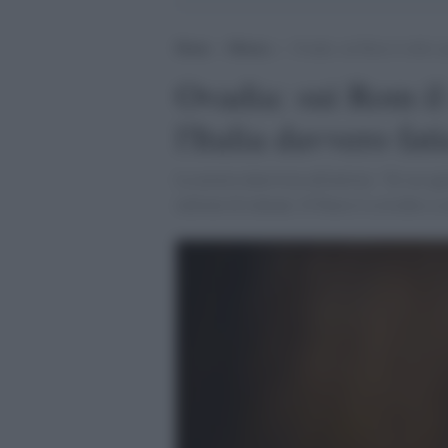
Home
>
Musica
>
Ovadia: sui Rom il solito s
Ovadia: sui Rom il
l'Italia davvero fat
La nostra intervista all'artista: “Si sta 
milioni di italiani. Il Paese è a rischio a