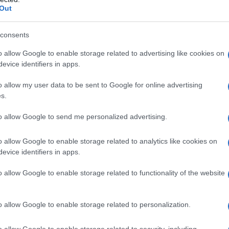
gara 
Out
r stornare dai veri problemi. Abbiamo quattro
tovagl
 corruzione endemica e pensi ai rom? Intanto la
conti
consents
monta
 di loro è cittadina italiana ed europea. Li
o allow Google to enable storage related to advertising like cookies on
? Abbiamo visto cos’è Mafia Capitale: li usano, i
L'al
evice identifiers in apps.
postu
 ora servono per distrarre l’attenzione dai
di cr
o allow my user data to be sent to Google for online advertising
s.
 ad esempio, che è giusto non far sbarcare i
to allow Google to send me personalized advertising.
L'in
ranti tolgono lavoro ai figli.
nuovo
Sant
o allow Google to enable storage related to analytics like cookies on
evice identifiers in apps.
uale base statistica dice che i suoi figli non
acomunitari. Ha documenti? Ha prove? Lo dicono
o allow Google to enable storage related to functionality of the website
Musi
he i figli non trovano lavoro per come viene
Mado
o allow Google to enable storage related to personalization.
n falso problema: non sono gli extracomunitari a
n esempio?
o allow Google to enable storage related to security, including