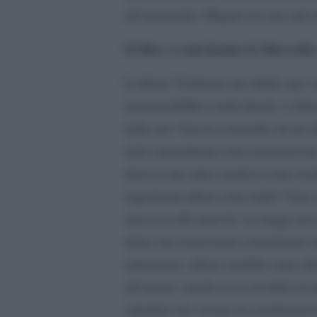
all’università. Magari era uno più 
Si dice: i rom hanno le Mercedes
E allora? Parliamo dei diritti, qui: s
responsabilità è individuale, è fin
ladro lui. Non la comunità. In un d
tutti i musulmani sono terroristi ma
dicessi che tutti i mafiosi sono sic
napoletani allora sono ladri? Non
successo 80 anni fa? La legge deve
detto che il prossimo censimento i
minoranze, allora sarebbe stato alt
all’amore, anche se so di dirlo in
cittadini che vivano in condizioni