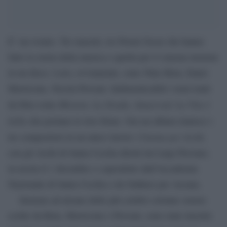
E’ un evento. Tre maestri, tre Premi Oscar che hanno
fatto la storia della musica e quella per il cinema insieme
in un disco. Loro, ovviamente, sono Nino Rota, Ennio
Morricone, Nicola Piovani. Indimenticabili i temi tratti
Mission, La Strada, Amarcord, La Vita è
da film come
bella
che portano le loro firme. Ora un album riunisce i
Cinema per Arch
tre compositori in un unico lavoro:
i,
con gli Archi di Santa Cecilia diretti da Luigi Piovano,
in uscita il 1 dicembre e coprodotto dall’Accademia
Nazionale di Santa Cecilia e da Outhere per Arcana.
Insieme ad alcune delle più celebri colonne sonore
scritte da Rota, Morricone e Piovani, sono state inserite