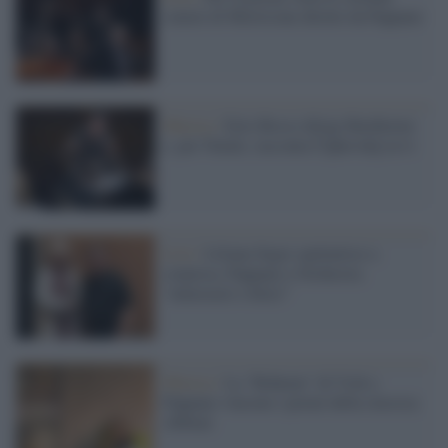
sonore di Morricone dirette da Pappano
Musica /
Ezio Bosso dirige Beethoven
e, per Natale, racconta Čajkovskij in tv
Live /
Liliana Segre spettatrice a
sorpresa, Pappano e Orchestra
“entusiasti e felici”
Musica /
La "Boheme" di Vick e
Pappano vincono i premi della classica
Abbiati