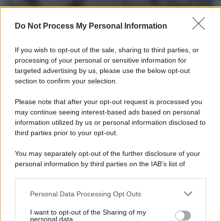
Do Not Process My Personal Information
If you wish to opt-out of the sale, sharing to third parties, or
processing of your personal or sensitive information for
targeted advertising by us, please use the below opt-out
section to confirm your selection.
Please note that after your opt-out request is processed you
Il lutto /
Addio a Livio Berruti, leggenda dello sprint
may continue seeing interest-based ads based on personal
italiano
information utilized by us or personal information disclosed to
third parties prior to your opt-out.
L’oro olimpico nei 200 metri a Roma 1960 aveva 87 anni. È morto
in una clinica torinese dopo un periodo di malattia.
You may separately opt-out of the further disclosure of your
personal information by third parties on the IAB’s list of
Motociclismo /
Raúl Fernández vince il Gp di Gran
downstream participants.
Bretagna davanti a Martin e Bezzecchi
Personal Data Processing Opt Outs
This information may also be disclosed by us to third parties
on the IAB’s List of Downstream Participants that may further
I want to opt-out of the Sharing of my
disclose it to other third parties.
personal data.