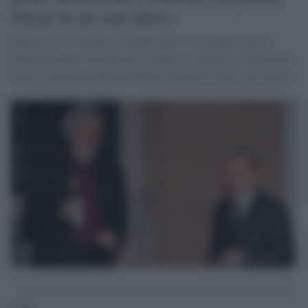
Oscar in un solo disco
Maestri che il mondo ci invidia, autori di colonne sonore
indimenticabili insieme per un album: si intitola "Cinema per
archi", coprodotto dall'Accademia di Santa Cecilia. Un evento.