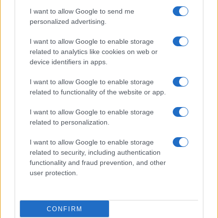
I want to allow Google to send me
Salute
Globalist
personalized advertising.
Megachip
Globalscience
I want to allow Google to enable storage
related to analytics like cookies on web or
GiULia
Globalsport
device identifiers in apps.
Prima Pagina
I want to allow Google to enable storage
related to functionality of the website or app.
I want to allow Google to enable storage
Giornale dello
Facebook
related to personalization.
Spettacolo
Twitter
I want to allow Google to enable storage
Wondernet
related to security, including authentication
Cookie Policy
functionality and fraud prevention, and other
Giuliana Sgrena
user protection.
Preferenze Privacy
CONFIRM