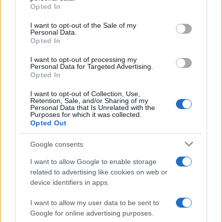
Il libro /
La letteratura che racconta l’estate
Opted In
Please note that this website/app uses one or more Google
services and may gather and store information including but
I want to opt-out of the Sale of my
Personal Data.
not limited to your visit or usage behaviour. You may click to
Opted In
grant or deny consent to Google and its third-party tags to
use your data for below specified purposes in below Google
I want to opt-out of processing my
L’evento /
Premio Dessì 2026, Villacidro si accende di
consent section.
Personal Data for Targeted Advertising.
cultura
Opted In
I want to opt-out of Collection, Use,
Retention, Sale, and/or Sharing of my
Personal Data that Is Unrelated with the
Purposes for which it was collected.
Opted Out
Google consents
I want to allow Google to enable storage
related to advertising like cookies on web or
device identifiers in apps.
I want to allow my user data to be sent to
Google for online advertising purposes.
Syndication
Culture