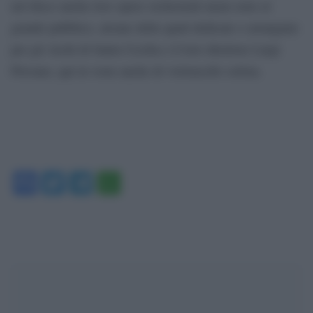
nel disco anche loro opere orchestrali meno note al
grande pubblico, alcune delle quali dedicate o arrangiate
per gli Archi di Santa Cecilia e il loro direttore Luigi
Piovano, qui in veste anche di violoncello solista.
Facebook
Twitter
Telegram
WhatsApp