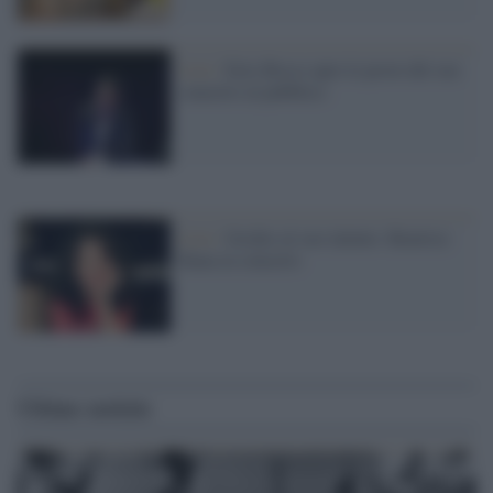
Live /
Ezio Bosso apre le prove del suo
concerto al pubblico
Live /
Occhio al suo talento: Beatrice
Rana in concerto
Ultime notizie