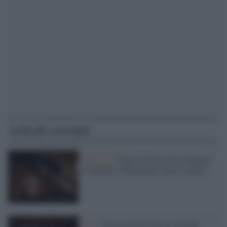
Articoli correlati
Classica /
Santa Cecilia, Ort e Maggio:
da Haydn a Schumann concerti online
Live /
Per la prima volta le colonne