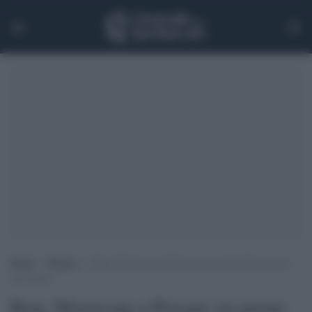
Home
>
Musica
>
Rota, Morricone e Piovani: tre premi Oscar in un
solo disco
Rota, Morricone e Piovani: tre premi