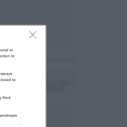
sonal or
ection to
i anche
nterest-
closed to
Musica /
Roma: sei concerti
nel cortile del Museo di
Villa Giulia
 third
Downstream