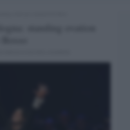
nding ovation per il pianista Ezio Bosso
ogna: standing ovation
o Bosso
e dedicata ai temi della sostenibilità