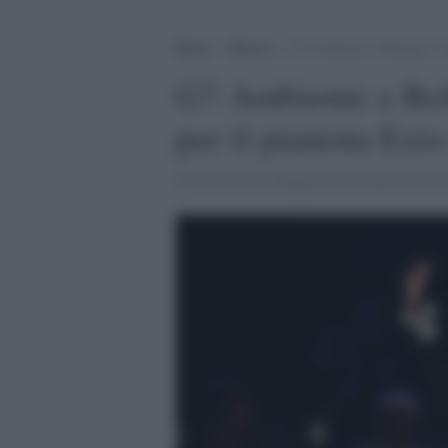
Home
>
Musica
>
G7 Ambiente a Bologna: sta
G7 Ambiente a Bol
per il pianista Ezi
Il concerto ha inaugurato la manifestazion