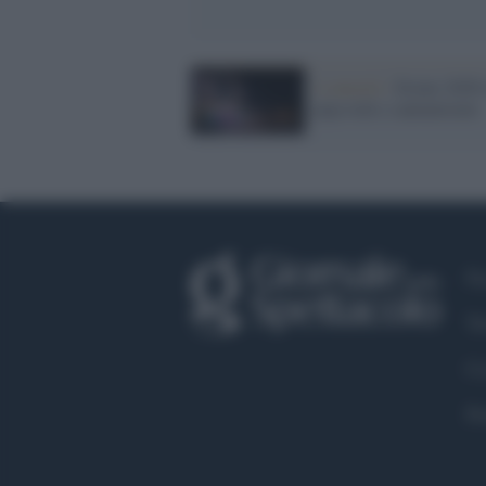
I concerti /
Estate 2026 
pop rock e cantautorato
Fa
Tw
Co
Pr