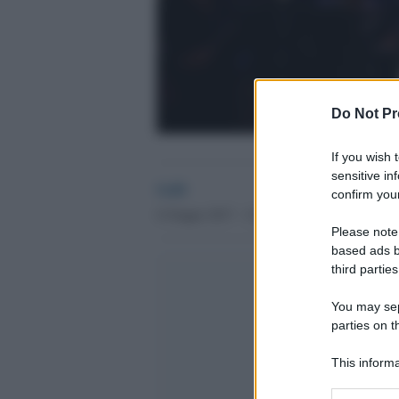
Do Not Pr
If you wish 
sensitive in
GdS
confirm your
6 Giugno 2017 - 12.19
Please note
based ads b
third parties
You may sepa
parties on t
This informa
Participants