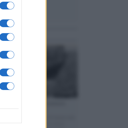
me notizie
ta /
L'8 agosto, quando la memoria
bbe insegnarci qualcosa
o giorno del 1956 morirono 136 italiani nelle
re di carbone di Marcinelle. Lo stesso