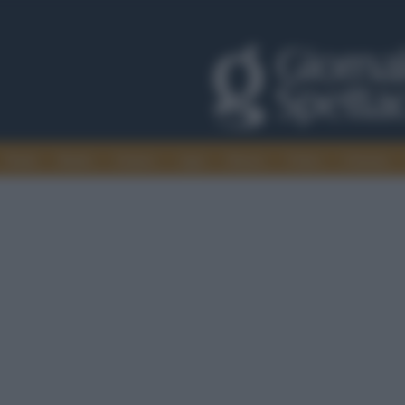
Trade
Radio
Games
Agis
Danza
Video
Cinema