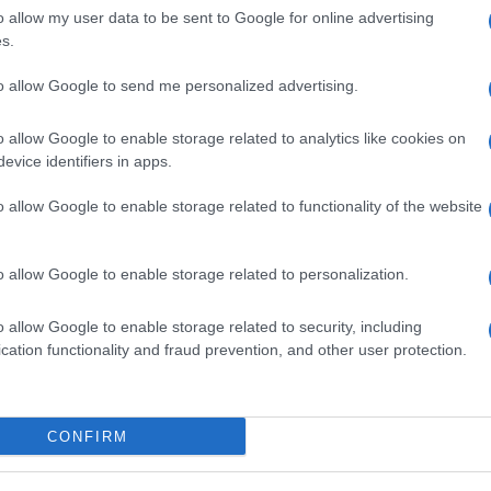
piazza torinese, ha quasi ‘urlato’ l’invito a non
o allow my user data to be sent to Google for online advertising
s.
oncerto, regalato alla città di Bologna da Conai-
ai Consorzi di Filiera, aveva l’obiettivo di
to allow Google to send me personalized advertising.
ità a livello ambientale, economico e sociale del
Ulti
o allow Google to enable storage related to analytics like cookies on
Nutrito il programma musicale della serata
evice identifiers in apps.
so (Following, Split e Rain in your Black eyes)
o allow Google to enable storage related to functionality of the website
ane e a ‘Frates’ di Arvo Part. Seconda parte più
berrima Sinfonia N.8 ‘Incompiuta’ di Franz
o allow Google to enable storage related to personalization.
o allow Google to enable storage related to security, including
cation functionality and fraud prevention, and other user protection.
La da
dovre
pp
CONFIRM
Quest
minie