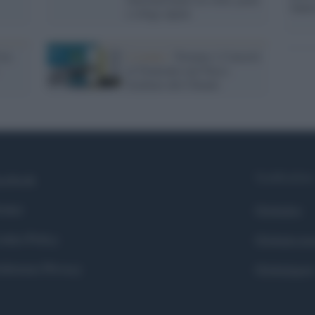
Sant
e rifugi alpini
tra
L'evento /
Tornano i Concerti
al Tramonto nel Parco
Sculture del Chianti
Syndication
cebook
itter
Globalist
okie Policy
Globalscie
eferenze Privacy
Globalsport