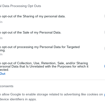
 that this website/app uses one or more Google services and may gath
l Data Processing Opt Outs
including but not limited to your visit or usage behaviour. You may click 
 to Google and its third-party tags to use your data for below specifi
o opt-out of the Sharing of my personal data.
ogle consent section.
In
ato al concerto di apertura G7 Ambiente, ieri
o opt-out of the Sale of my Personal Data.
In
diretto dal pianista, compositore e direttore
 dedicato una vera e propria standing ovation
to opt-out of processing my Personal Data for Targeted
ing.
 l’Orchestra del Teatro Comunale di Bologna in
In
l4thegreen dedicata ai temi della sostenibilità
o opt-out of Collection, Use, Retention, Sale, and/or Sharing
ersonal Data that Is Unrelated with the Purposes for which it
no fino a lunedì prossimo nell’ambito del G7.
lected.
Out
r una serata aperta dal saluto del ministro
il quale non ha risparmiato, pur senza mai
consents
 americano Donald Trump per la sua decisione di
o allow Google to enable storage related to advertising like cookies on
 e, con riferimento ai recenti atti terroristici di
evice identifiers in apps.