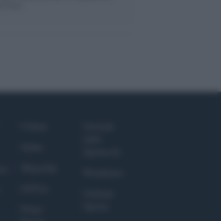
a Croce
Culture
Giornale
dello
Salute
Spettacolo
Megachip
nce
Wondernet
GiULia
Giuliana
Sgrena
Prima