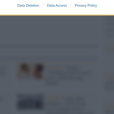
giorn
Data Deletion
Data Access
Privacy Policy
Vlora
vita m
abbia
scolo
divid
"loro
Il ri
 la
Taormina /
Verdone:
rire
"Nell'albergo del G7 avevo
L'al
girato il film dei coatti
postu
romani'"
di cr
ro
In quota /
I suoni delle
Dolomiti, il festival che
L'in
porta la grande musica
nuovo
internazionale tra vette, prati