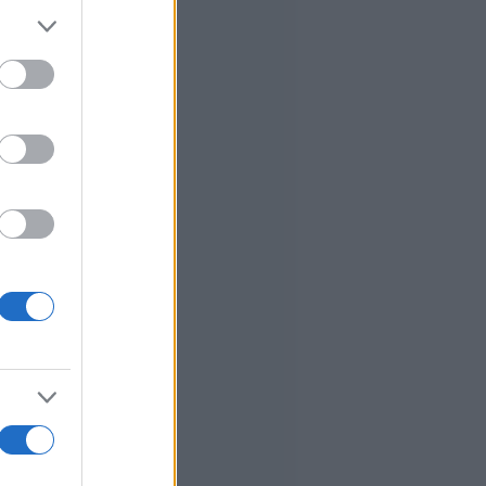
er and store
to grant or
ed purposes