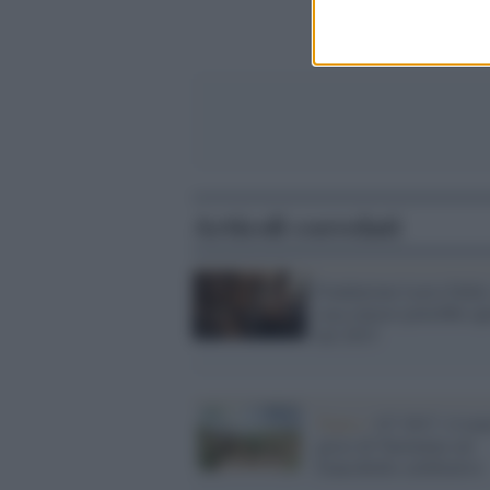
Articoli correlati
Fondazione Lucio Dalla:
casa-museo potrebbe ap
nel 2015
Teatro /
G7 2017: il teat
greco di Taormina sul
francobollo celebrativo