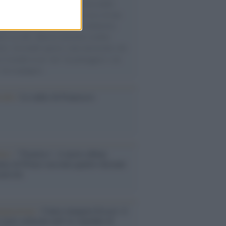
o del 1991 arrivarono con il mercantile
 più di ventimila albanesi in cerca di una
igliore che, pur tra paure e solidarietà,
mo accolto. Questa memoria sembra
rire, lasciando spazio a una narrazione che
e il mondo in un "noi" da proteggere e un
" da respingere.
cordo /
Le radici di Francesco
bum /
"Timeless", il nuovo album
mo di Prince racconta quattro decenni
eatività
augurazione /
Cuneo inaugura Esseci: il
 polo culturale nell’ex ospedale di