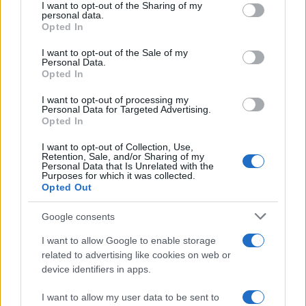
I want to opt-out of the Sharing of my
disclose it to other third parties.
personal data.
La banca /
Caso Mps: i pm milanesi ora vogliono vederci
Opted In
Please note that this website/app uses one or more Google
chiaro sulle “chat” tra un dirigente del Mef e alcuni ministri
services and may gather and store information including but
I want to opt-out of the Sale of my
Personal Data.
not limited to your visit or usage behaviour. You may click to
Opted In
grant or deny consent to Google and its third-party tags to
use your data for below specified purposes in below Google
I want to opt-out of processing my
La data /
L'8 agosto, quando la memoria dovrebbe insegnarci
consent section.
Personal Data for Targeted Advertising.
qualcosa
Opted In
I want to opt-out of Collection, Use,
Retention, Sale, and/or Sharing of my
Personal Data that Is Unrelated with the
Purposes for which it was collected.
Opted Out
Google consents
I want to allow Google to enable storage
related to advertising like cookies on web or
device identifiers in apps.
I want to allow my user data to be sent to