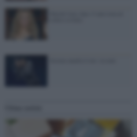
Mariah Carey, dopo 13 anni torna ad
esibirsi in Italia
Stromae annulla il tour: sta male
Ultime notizie