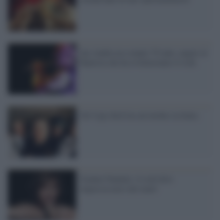
Ian Anderson compie 70 anni, auguri al
flautista che ha rivoluzionato il rock
Gli Ugly Kid Joe ad ottobre in Italia
Gianna Nannini: il rock deve
impossessarsi dei teatri