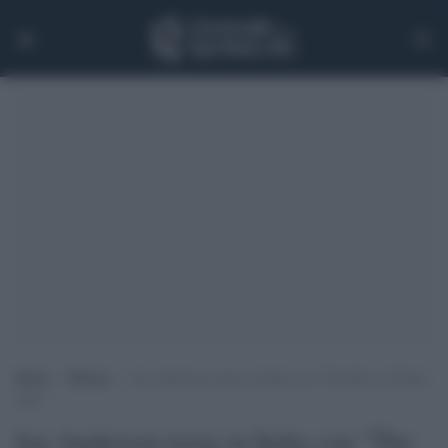
Home
>
Musica
>
Ian Anderson torna in Italia con “The Best of Jethro
Tull”
Ian Anderson torna in Italia con "The