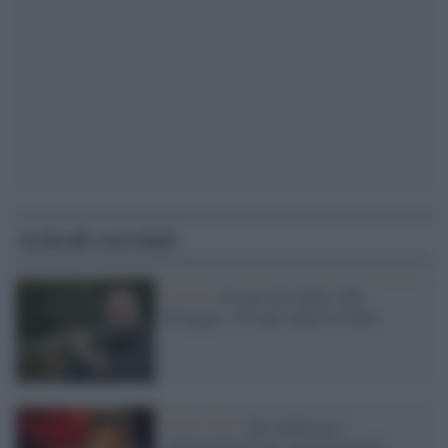
Articoli correlati
ROCK /
Il mito dei Jethro Tull
festeggia i 50 anni anche in Italia
Jethro Tull /
Ian Anderson, i
settant'anni di uno sperimentatore