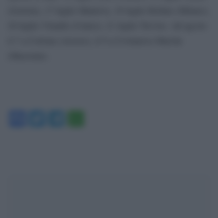
(Gorizia), 17 luglio Mantova, 18 luglio Bollate (Milano),
20 luglio Vinadio (Cuneo), 21 luglio Treviso. Ad agosto
il 7 a Cortona (Arezzo), il 9 a Civitanova Marche
(Macerata).
Facebook
Twitter
Telegram
WhatsApp