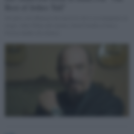
Best of Jethro Tull"
Sul palco sarà affiancato dai musicisti che lo accompagnano da
tempo: John O'Hara alle tastiere, David Goodier al basso,
Florian Opahle alla chitarra.