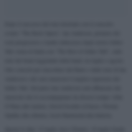
Dopo il successo del tour invernale con il concerto-
evento “The Rock Opera”, Ian Anderson, pioniere del
rock progressive e leader indiscusso degli storici Jethro
Tull, torna in Italia con “The Best of Jethro Tull”, sulle
note dei brani leggendari della band, tra luglio e agosto.
Otto concerti per riascoltare dal flauto e dalle note di Ian
Anderson e dei suoi musicisti il miglior repertorio dei
Jethro Tull. Sul palco Ian Anderson sarà affiancato dai
musicisti che lo accompagnano da diverso tempo: John
O’Hara alle tastiere, David Goodier al basso, Florian
Opahle alla chitarra, Scott Hammond alla batteria.
Queste le date: 15 luglio Arco (Trento), 16 luglio Grado