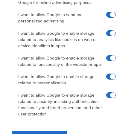
Google for online advertising purposes.
Syndication
Culture
I want to allow Google to send me
Salute
Globalist
personalized advertising.
Megachip
Globalscience
I want to allow Google to enable storage
related to analytics like cookies on web or
GiULia
Globalsport
device identifiers in apps.
Prima Pagina
I want to allow Google to enable storage
related to functionality of the website or app.
I want to allow Google to enable storage
Giornale dello
Facebook
related to personalization.
Spettacolo
Twitter
I want to allow Google to enable storage
Wondernet
related to security, including authentication
Cookie Policy
functionality and fraud prevention, and other
Giuliana Sgrena
user protection.
Preferenze Privacy