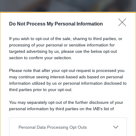
Do Not Process My Personal Information
If you wish to opt-out of the sale, sharing to third parties, or
processing of your personal or sensitive information for
targeted advertising by us, please use the below opt-out
section to confirm your selection.
Tendenze /
Sale il numero degli acquisti online in Europa e
aumentano le vendite di articoli second hand
Please note that after your opt-out request is processed you
Circa il 20% riguarda l'abbigliamento. Sempre più successo per i
may continue seeing interest-based ads based on personal
information utilized by us or personal information disclosed to
capi di seconda mano e per l'abbigliamento sportivo. Ad attrarre i
third parties prior to your opt-out.
consumatori è anche il gorpcore, la tendenza ad abbinare
l'abbigliamento sportivo con quello di tutti i giorni.
You may separately opt-out of the further disclosure of your
personal information by third parties on the IAB’s list of
Il caso /
Trump ha quasi esaurito l'arsenale Usa, ma il
downstream participants.
tycoon smentisce
Personal Data Processing Opt Outs
This information may also be disclosed by us to third parties
on the IAB’s List of Downstream Participants that may further