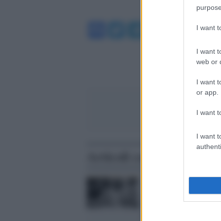
purpose
Facebook
Twitter
Telegram
WhatsA
I want 
I want t
web or d
I want t
or app.
I want t
I want t
authenti
Articoli correlati
E' scomparso George Y
produttore degli Ac/Dc 
colonna portante degli
EasyBeats