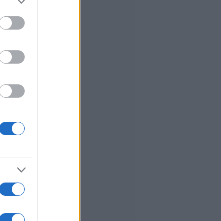
to grant or
ed purposes