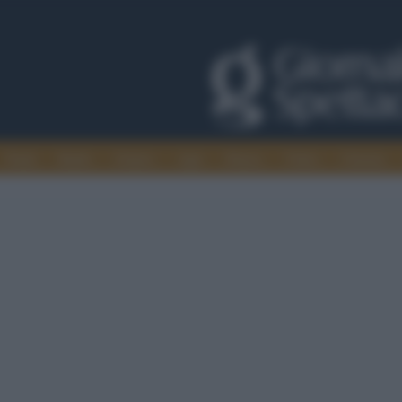
Trade
Radio
Games
Agis
Danza
Video
Cinema