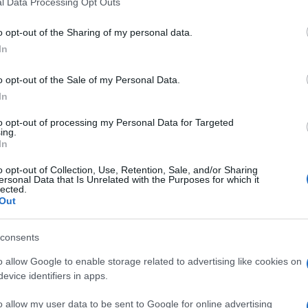
l Data Processing Opt Outs
including but not limited to your visit or usage behaviour. You may click 
 to Google and its third-party tags to use your data for below specifi
o opt-out of the Sharing of my personal data.
ogle consent section.
In
o opt-out of the Sale of my Personal Data.
 Rock or Bust World Tour degli AC/DC dopo che
In
arsi dato il rischio della perdita totale dell’udito.
to opt-out of processing my Personal Data for Targeted
ing.
 N’ Roses prenderà il suo posto e fronteggerà la
In
nte 22 show, 12 in Europa dal 7 di maggio al
o opt-out of Collection, Use, Retention, Sale, and/or Sharing
ersonal Data that Is Unrelated with the Purposes for which it
lected.
Out
stessa band che in un comunicato ha dichiarato:
zione nel corso di questi lunghi anni, gli
consents
i problemi di udito e per le sue future imprese”.
o allow Google to enable storage related to advertising like cookies on
evice identifiers in apps.
o allow my user data to be sent to Google for online advertising