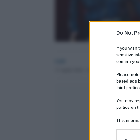
Do Not Pr
If you wish 
sensitive in
GdS
confirm your
17 Aprile 2016 - 14.37
Please note
based ads b
third parties
You may sepa
parties on t
This informa
Participants
Please note