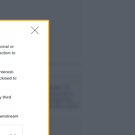
sonal or
ection to
i anche
nterest-
closed to
L'intervista /
Bundu: “Il
genocidio di Gaza non si è
 third
fermato con la tregua. Per
questo Sos Palestina 2 serve”
Downstream
er and store