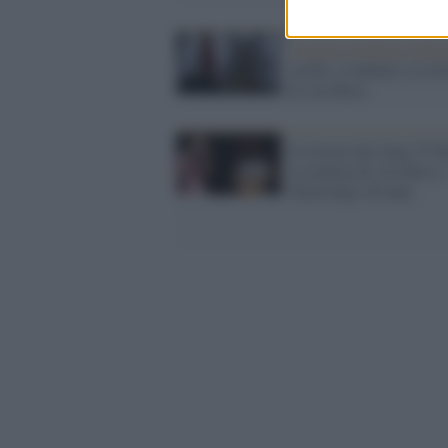
Al posto di Brian Johns
Ac/Dc, il debutto a Lis
di Axl Rose
Il ritorno dei Guns N' R
la reunion di Axl Rose e
Slash dopo 20 anni