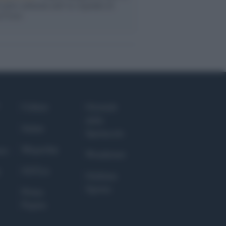
 polo culturale nell’ex ospedale di
a Croce
Culture
Giornale
dello
Salute
Spettacolo
Megachip
nce
Wondernet
GiULia
Giuliana
Sgrena
Prima
Pagina