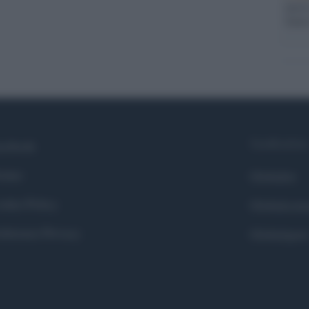
nuovo
Sant
Syndication
cebook
itter
Globalist
okie Policy
Globalscie
eferenze Privacy
Globalsport