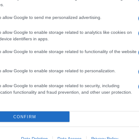
s.
pp
to allow Google to send me personalized advertising.
o allow Google to enable storage related to analytics like cookies on
evice identifiers in apps.
Ulti
o allow Google to enable storage related to functionality of the website
o allow Google to enable storage related to personalization.
o allow Google to enable storage related to security, including
cation functionality and fraud prevention, and other user protection.
oung,
Musica /
I 70 anni di Brian
CONFIRM
La da
e
Johnson: auguri allo storico
dovre
cantante degli AC/DC
Quest
Data Deletion
Data Access
Privacy Policy