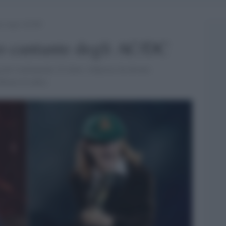
nte degli AC/DC
vo cantante degli AC/DC
 per esattamente 22 show. Johnson, ha dovuto
blemi di udito.