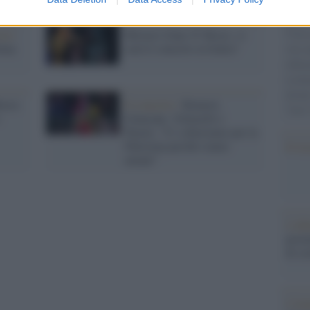
minie
giorn
on /
Mistero Guns N' Roses: ci
Vlora
bona
sarà il concerto in Italia?
vita m
abbia
scolo
divid
oses:
Il concerto /
Brunori,
"loro
Giancane, Voltarelli e
Peyote: “Ci schieriamo per la
Palestina perché siamo
Il ri
umani”
L'al
postu
di cr
L'in