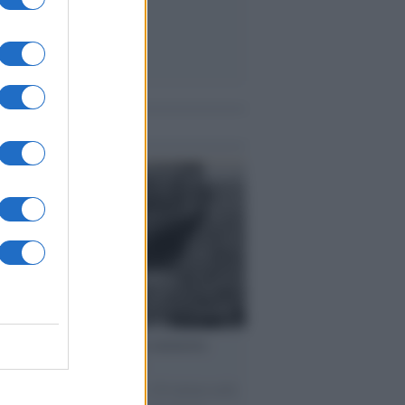
me notizie
ta /
L'8 agosto, quando la memoria
bbe insegnarci qualcosa
o giorno del 1956 morirono 136 italiani nelle