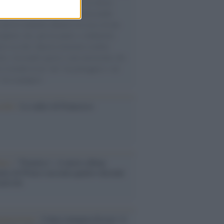
re di carbone di Marcinelle. Lo stesso
o del 1991 arrivarono con il mercantile
 più di ventimila albanesi in cerca di una
igliore che, pur tra paure e solidarietà,
mo accolto. Questa memoria sembra
rire, lasciando spazio a una narrazione che
e il mondo in un "noi" da proteggere e un
" da respingere.
cordo /
Le radici di Francesco
bum /
"Timeless", il nuovo album
mo di Prince racconta quattro decenni
eatività
augurazione /
Cuneo inaugura Esseci: il