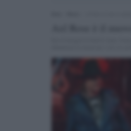
Home
>
Musica
>
Axl Rose è il nuovo canta
Axl Rose è il nuo
Rose fronteggerà la band di Angus Young
abbandonare la tournée per i suoi seri pro