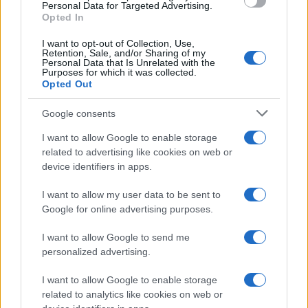
consent section.
Personal Data for Targeted Advertising.
Minogue
Opted In
I want to opt-out of Collection, Use,
Retention, Sale, and/or Sharing of my
Personal Data that Is Unrelated with the
Purposes for which it was collected.
Opted Out
Google consents
I want to allow Google to enable storage
related to advertising like cookies on web or
device identifiers in apps.
I want to allow my user data to be sent to
Google for online advertising purposes.
Syndication
Culture
I want to allow Google to send me
Salute
Globalist
personalized advertising.
Megachip
Globalscience
I want to allow Google to enable storage
related to analytics like cookies on web or
GiULia
Globalsport