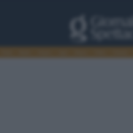
Trade
Radio
Games
Agis
Danza
Video
Cinema