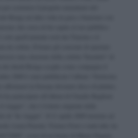
 per sostenere il progetto umanitario del
ede Renga un’altra volta in gara a Sanremo con
nzone che cerca di far capire al suo pubblico
 solo quell’animale rock dei Timoria o il
m da solista. Il brano gli consente di spaziare
traverso una citazione della celebre Turandot” di
a dei duetti Renga sceglie come compagna il
mbre 2009 è stato pubblicato l’album “Orchestra
r affermarsi in Europa divenuto disco di platino,
i ha partecipato all’album di Claudio Baglioni
viaggio”, che è il titolo originale della
lo di “In viaggio”. Il 21 aprile 2009 insieme ad
tti, Laura Pausini, Tiziano Ferro e tanti altri, ha
/0472009”, cover di un brano di Mauro Pagani,