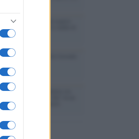
A di livello
enze /
Sale il numero degli acquisti
e in Europa e aumentano le vendite di
oli second hand
so /
Trump ha quasi esaurito l'arsenale
ma il tycoon smentisce
anca /
Caso Mps: i pm milanesi ora
ono vederci chiaro sulle “chat” tra un
ente del Mef e alcuni ministri