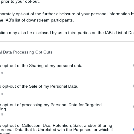
 prior to your opt-out.
tifico Carini assieme ad amici costituisce il
rately opt-out of the further disclosure of your personal information by
he IAB’s list of downstream participants.
tagonista è quello fra band bresciane denominato
Ulti
tima presenza scenica e a quel concorso è
tion may also be disclosed by us to third parties on the IAB’s List of 
 that may further disclose it to other third parties.
inato a segnare la biografia di Renga, gli allora
 that this website/app uses one or more Google services and may gath
iventati “Timoria”. Fra la giovane band
l Data Processing Opt Outs
including but not limited to your visit or usage behaviour. You may click 
ca il feeling, e Francesco entra nella loro
 to Google and its third-party tags to use your data for below specifi
o opt-out of the Sharing of my personal data.
ogle consent section.
 tendenza ed in un breve lasso di tempo si
In
 vari paesi dell’Europa, lanciati anche dalla
o opt-out of the Sale of my Personal Data.
Festival di Sanremo 1991 dove vincono il Premio
In
e ride”. Alla fine del 1998 Francesco lascia la
L'att
to opt-out of processing my Personal Data for Targeted
Omar Pedrini. E’ del 2000 il suo ritorno sulle
Seri
ing.
In
porta il suo nome. Un album che, a sentire le
Termi
privat
o opt-out of Collection, Use, Retention, Sale, and/or Sharing
la ancora del tutto le sue potenzialità. Renga si
ersonal Data that Is Unrelated with the Purposes for which it
calci
lected.