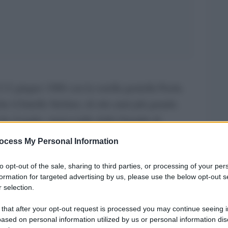
 12 giugno 1968 con la sorella gemella Paola.
he il fratello Stefano, di otto anni più grande.
che il padre, maresciallo della Guardia di
o ai valichi dell’ex Jugoslavia. Poi, i Renga si
ocess My Personal Information
ncesco è cresciuto ma con il cuore anche
to opt-out of the sale, sharing to third parties, or processing of your per
one di provenienza della mamma Jolanda,
formation for targeted advertising by us, please use the below opt-out s
 dimostrando attitudine per lo studio, la lettura
 selection.
 musica e il canto seguendo il fratello maggiore
 that after your opt-out request is processed you may continue seeing i
à lombarda con gli amici. La sua carriera prende il
ased on personal information utilized by us or personal information dis