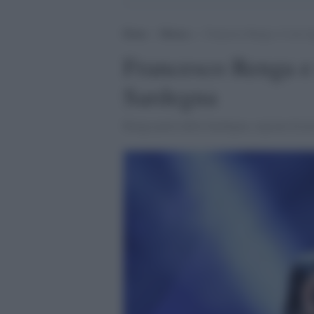
Home
>
Musica
>
Francesco Renga e il suo l
Francesco Renga e 
Sardegna
Renga parla della Sardegna, regione di p