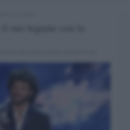
egame con la Sardegna
il suo legame con la
rovenienza della mamma Jolanda, originaria di Tula.