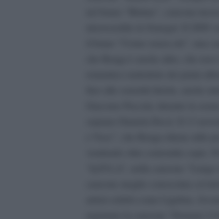
nel brano “Birima”, canzona incisa
microcredito in Senegal. Il 2009 v
il brano “Uomo senza età”, una ca
che Renga è anche altro, che non è
romantico maledetto dei primi albu
fino alle sonorità liriche, anche at
Giacomo Puccini; durante la serat
soprano Daniela Dessì. Il 13 nove
e Voce”, che Renga ritiene utile pe
vendendo oltre centomila copie. Po
“Q.P.G.A”, nella canzone “Lungo il 
canzone meglio conosciuta col tito
artisti celebri come Ligabue, Jovano
registrato la canzone “Domani 21