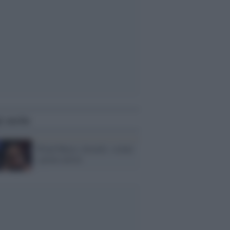
i anche
Wind Music Awards: svelati
i primi artisti