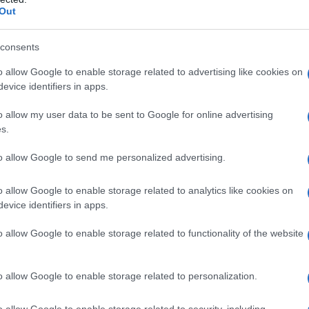
guito alla partecipazione al Festival di
Serie 
Out
ccontami”, che gli vale il Premio della Critica.
Tend
consents
 affermazione, esce nel 2002
onlin
 partecipazione a Sanremo in veste di Big, con
o allow Google to enable storage related to advertising like cookies on
artic
evice identifiers in apps.
o brano ci soffermiamo, perché la canzone è
o allow my user data to be sent to Google for online advertising
icordo di Sardegna. Un tentativo quello di
Il ca
s.
Usa, 
della morte, pur con la paura di perdere il
to allow Google to send me personalized advertising.
alattia di mia mamma è durata tre anni: è
 diciannovesimo compleanno. Anni in cui, di
o allow Google to enable storage related to analytics like cookies on
La b
evice identifiers in apps.
 peggiorata; ma lei non ha mai vissuto momenti
vogli
odo che è stato molto difficile. Lei cercava di
dirig
o allow Google to enable storage related to functionality of the website
a sofferenza mia sorella gemella, mio fratello
a mai occupato delle questioni domestiche.
o allow Google to enable storage related to personalization.
friva: non tollerava di non avere più forze per
o allow Google to enable storage related to security, including