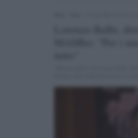
Home
>
Extra
>
Lorenzo Balbi, direttore art
Lorenzo Balbi, dire
MAMbo: "Per i mus
tutto"
Abbiamo parlato con Lorenzo Balbi, dir
Bologna, della condizione in cui si trovan