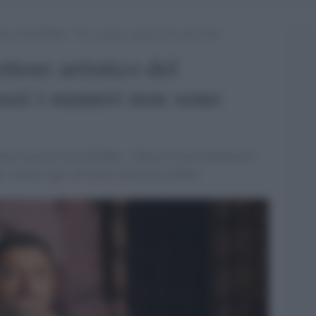
istico del MAMbo: “Per i musei i numeri non sono tutto”
ttore artistico del
ei i numeri non sono
ettore artistico del MAMbo – Museo d’Arte Moderna di
o i musei oggi, all’inizio della terza ondata