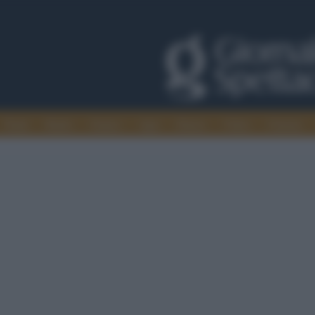
Trade
Radio
Games
Agis
Danza
Video
Cinema