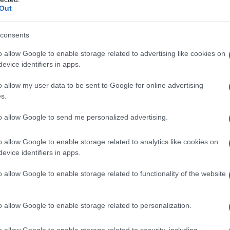
Il 1°
Out
c'eran
o, le politiche museali di quel determinato
vino.
a stagione, il tipo di proposta culturale. Ad
legge
consents
convi
stito in quel periodo del 2019 mostre ad
o allow Google to enable storage related to advertising like cookies on
azione con altri enti o associazioni, altri magari
evice identifiers in apps.
Il lu
stimento, ecc…
della
o allow my user data to be sent to Google for online advertising
s.
ondo emergenze del Decreto Rilancio vediamo
to allow Google to send me personalized advertising.
ene 646 mila euro, quasi quanto la Fondazione
L'ann
– che non è un museo – e a discapito della
Laure
o allow Google to enable storage related to analytics like cookies on
 Pecci a Prato, che non arrivano nemmeno
evice identifiers in apps.
diocesano di Amalfi arriva a 322 mila euro e
o allow Google to enable storage related to functionality of the website
a sommare ai 201 della Torre del Mangia.
Le p
racco
nze? Chiunque abbia fatto mostre poteva
o allow Google to enable storage related to personalization.
Ansel
autun
o allow Google to enable storage related to security, including