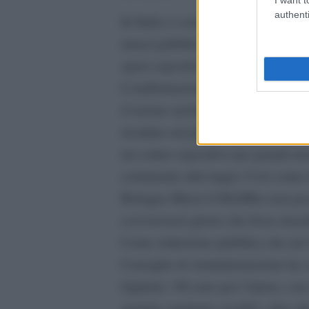
authenti
In Italia ci sono oltre quattromila
musei pubblici e privati, musei ch
spazi espositivi senza collezioni,
L’uniformazione non può tener conto
d’azione anche molto lontane: un m
ricaduta sul proprio territorio di r
un centro espositivo per grandi mo
certamente altri target. Così come 
Bologna Musei il MAMbo non poss
così troverei giusto che fosse inser
Come istituzione pubblica che nel 
Consiglio di Amministrazione ha sc
biglietto: 5/6 euro per l’intero, c
gratuite (studenti, over65), oltre