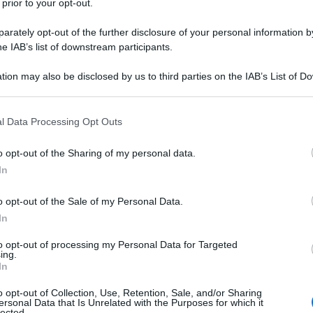
 prior to your opt-out.
ate scorsa i musei sono stati riaperti, sebbene
rately opt-out of the further disclosure of your personal information by
ntare su un numero ridotto di turisti e presenze
he IAB’s list of downstream participants.
a inizio novembre gli spazi sono stati richiusi
tion may also be disclosed by us to third parties on the IAB’s List of 
prire -ma solo nei giorni feriali e non nei
 that may further disclose it to other third parties.
na risposta di pubblico) e poi chiudere
Ulti
 that this website/app uses one or more Google services and may gath
l Data Processing Opt Outs
including but not limited to your visit or usage behaviour. You may click 
r l’entrata della regione Emilia-Romagna in
 to Google and its third-party tags to use your data for below specifi
ci sono stati altri ristori o misure di sostegno
o opt-out of the Sharing of my personal data.
ogle consent section.
In
 chiusura.
o opt-out of the Sale of my Personal Data.
ssi i ristori?
In
o economico, ossia sulla base del totale delle
to opt-out of processing my Personal Data for Targeted
ing.
eriodo nell’anno precedente (2019). Questo
In
Il ri
 rapida ma ha alcuni punti deboli in quanto
Gucc
o opt-out of Collection, Use, Retention, Sale, and/or Sharing
ersonal Data that Is Unrelated with the Purposes for which it
i da biglietti può variare in base a diversi
lected.