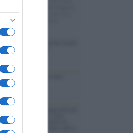
 dicembre del 2022 sul tavolo della cucina
o caffè già preparati e qualche bottiglia di
 Bastarono pochi minuti per capire che la
nda pubblica e la persona privata
vevano senza attriti.
tto /
Addio a Francesco Guccini, il poeta
 canzone d’autore italiana
iversario /
90 anni di Yves Saint
nt, tra moda e scandali
rogrammazioni /
I documentari RAI che
ntano l'Italia: da Mennea, a Tina
mi sino a Renzo Piano è atteso un
no tra grandi biografie, cultura, sport e