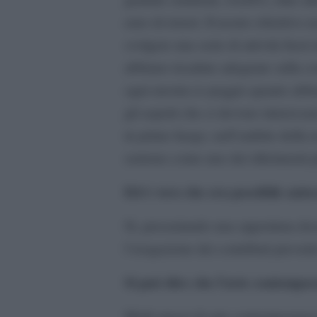
euro di ristori. Il nostro obiettivo
svolgere una serie di attività fuori
abbiano ricadute adeguate sulla co
ogni mostra (o peggio quanto abbia
gli aspetti che ci devono interess
in primo luogo, nell’ambito della r
sentono come uno dei riferimenti pi
Ed è vero che era possibile autoc
Sì, presentando una opportuna do
l’erogazione dei contributi prevede
Si può dire che l’arte contempo
Molti musei di arte contemporanea