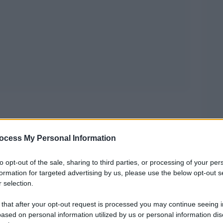
i, direttore artistico del MAMbo – Museo
ocess My Personal Information
ondizione in cui si trovano i musei oggi,
 criticità dei ristori ottenuti con il Decreto
to opt-out of the sale, sharing to third parties, or processing of your per
 primo lockdown.
formation for targeted advertising by us, please use the below opt-out s
 selection.
i musei?
 that after your opt-out request is processed you may continue seeing i
ased on personal information utilized by us or personal information dis
 del primo lockdown, ossia per il periodo tra