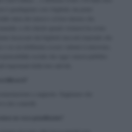
 non è guadagnare con i biglietti, ma poter
 dalle mura dei musei e al loro interno che
munità: a chi chiede quanti visitatori ha avuto
mo incassato dai biglietti staccati) rispondo che
are e su cui dobbiamo essere valutati si muovono,
esponsabilità sociale che oggi i musei pubblici
ù importanti della loro attività.
ertificarsi?
cumentazione a supporto. Sappiamo che
va dei controlli.
ranea ne esca penalizzata?
 hanno ricevuto cifre basse perché non