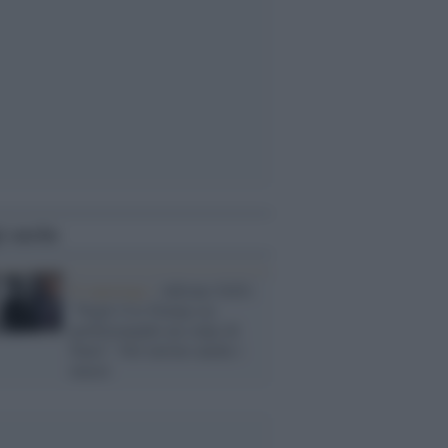
i anche
Il reportage /
Adriano Sofri:
“Negli Usa Trump sta
perfezionando un colpo di
Stato”. Nel mirino anche i
musei