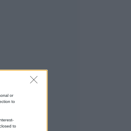
sonal or
ection to
nterest-
closed to