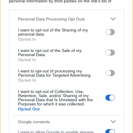
personal information by third parties on the IAB’s list of
L'anniversario /
90 anni di Yves Saint Laurent, tra moda e
downstream participants.
scandali
Personal Data Processing Opt Outs
This information may also be disclosed by us to third parties
on the IAB’s List of Downstream Participants that may further
I want to opt-out of the Sharing of my
disclose it to other third parties.
personal data.
Le programmazioni /
I documentari RAI che raccontano
Opted In
Please note that this website/app uses one or more Google
l'Italia: da Mennea, a Tina Anselmi sino a Renzo Piano è
services and may gather and store information including but
atteso un autunno tra grandi biografie, cultura, sport e crime
I want to opt-out of the Sale of my
Personal Data.
not limited to your visit or usage behaviour. You may click to
Opted In
grant or deny consent to Google and its third-party tags to
use your data for below specified purposes in below Google
I want to opt-out of processing my
L'evento /
Cent'anni di Turandot: torna a Verona lo
consent section.
Personal Data for Targeted Advertising.
spettacolo di Zeffirelli
Opted In
I want to opt-out of Collection, Use,
Retention, Sale, and/or Sharing of my
Personal Data that Is Unrelated with the
Purposes for which it was collected.
Opted Out
Google consents
I want to allow Google to enable storage