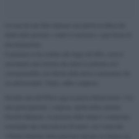
Lei non ha mai fatto mancare una parola in difesa dei
diritti delle persone e contro il razzismo e ogni forma di
discriminazione.
E pazienza se ha creduto alle bugie del M5s, ossia il
movimento anti-sistema che adora le poltrone ed è
corresponsabile con Salvini della deriva reazionaria che
sta attraversando l’Italia, oddio compreso.
Presidio anti ddl Pillon oggi in piazza Montecitorio. Con
una partecipazione a sorpresa, quella della cantante
Fiorella Mannoia. La protesta delle donne è cominciata
srotolando due striscioni da 50 metri, con i nomi dei
150mila firmatari della petizione lanciata su change.org