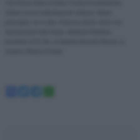
Udi-Unione donne in Italia, Cismai-Coordinamento
italiano servizi maltrattamento infanzia. Hanno
partecipato, tra le altre, Francesca Koch, della Casa
internazionale delle donne, Raffaella Palladino,
presidente di D.i.Re, la deputata Rossella Muroni, la
senatrice Monica Cirinnà
Facebook
Twitter
Telegram
WhatsApp