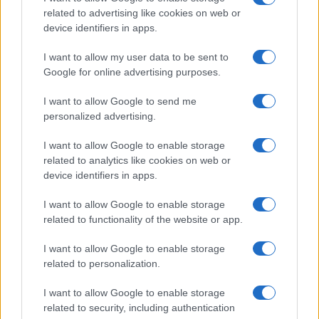
related to advertising like cookies on web or
device identifiers in apps.
I want to allow my user data to be sent to
Google for online advertising purposes.
Syndication
Culture
I want to allow Google to send me
Salute
Globalist
personalized advertising.
Megachip
Globalscience
I want to allow Google to enable storage
related to analytics like cookies on web or
GiULia
Globalsport
device identifiers in apps.
Prima Pagina
I want to allow Google to enable storage
related to functionality of the website or app.
I want to allow Google to enable storage
Giornale dello
Facebook
related to personalization.
Spettacolo
Twitter
I want to allow Google to enable storage
Wondernet
related to security, including authentication
Cookie Policy