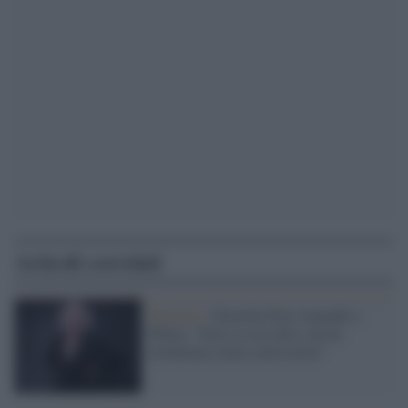
Articoli correlati
Sanremo /
Drusilla Foer risponde a
Pillon: "Non sa cosa dico, mi ha
etichettata senza conoscermi"