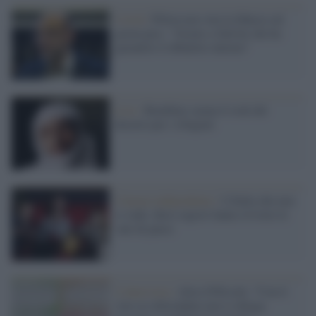
Covid /
Pillon non vota la fiducia sul
green pass: "Grazie a Salvini che ha
garantito il dibattito interno"
Live /
Bombino suona il rock del
deserto per i rifugiati
Cinema indipendente /
L'Italia che non
si vede: dieci registi fanno rivivere le
sale di paese
L'intervista /
Alice D'Ercole: "Con il
voto ai referendum non si delega