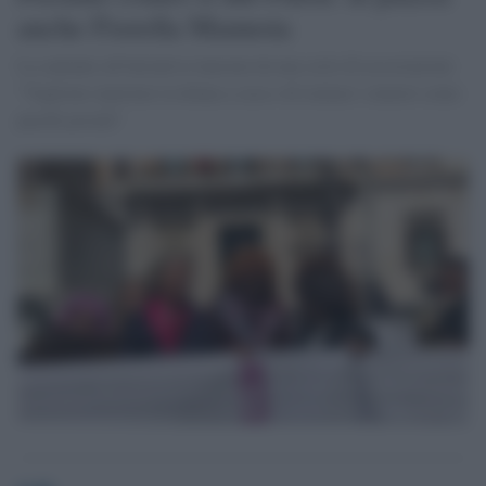
anche Fiorella Mannoia
La cantante all'iniziativa lanciata da una serie di associazioni:
"Vogliono riportare la donna a casa e di trattare i minori come
pacchi postali"