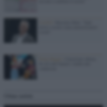
nessuno a cambiare le norme"
Covid19 /
Massimo Ghini: “Tanti
artisti e tecnici senza ammortizzatori
sociali”
Primo Maggio /
Concertone a Roma,
bis di Lodo Guenzi e Ambra alla
conduzione
Ultime notizie