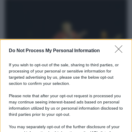
Do Not Process My Personal Information
If you wish to opt-out of the sale, sharing to third parties, or
processing of your personal or sensitive information for
Il lutto /
Addio a Francesco Guccini, il poeta della canzone
targeted advertising by us, please use the below opt-out
d’autore italiana
section to confirm your selection.
Si è spento nella sua Pavana circondato dall’affetto della famiglia.
Autore di capolavori come Auschwitz, La locomotiva,
Please note that after your opt-out request is processed you
L’avvelenata e Canzone per un’amica, ha segnato oltre mezzo
may continue seeing interest-based ads based on personal
information utilized by us or personal information disclosed to
secolo di musica e cultura italiana. I funerali si svolgeranno in
third parties prior to your opt-out.
forma strettamente privata, mentre a settembre sarà organizzata
una cerimonia commemorativa.
You may separately opt-out of the further disclosure of your