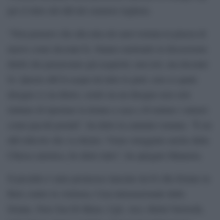
per il ritiro del ddl del senatore leghista.
“Non pensavo che alla mia età sarei tornata in piazza di
nuovo come decenni fa. Stanno mettendo in discussione
diritti che pensavamo già acquisiti, non ieri, ma decenni
fa. Questo ddl fa acqua da tutte le parti, non so quale
disegno ci sia dietro, credo sia un disegno non solo
italiano di riportare la donna a casa e di trattare i minori
come pacchi postali”, ha detto la cantante romana. “È un
ddl ridicolo che va ritirato. Viene osteggiato anche dalla
Chiesa cattolica, ho detto tutto”, ha spiegato Mannoia.
Il presidio è stato promosso lanciato da D.i.Re-Donne in
Rete contro la violenza, Casa internazionale delle
Donne, Non Una Di Meno, Cgil, Arci, Rebel Network,