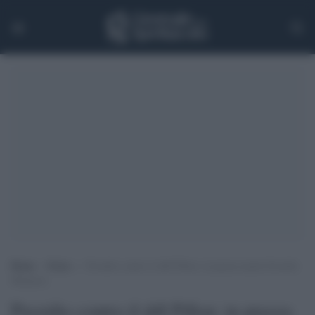
Home
>
Extra
>
Presidio contro il ddl Pillon: in piazza anche Fiorella
Mannoia
Presidio contro il ddl Pillon: in piazza