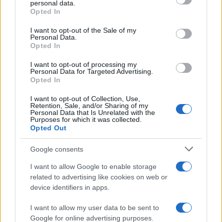
personal data.
L'inaugurazione /
Cuneo inaugura Esseci: il nuovo polo
Opted In
Please note that this website/app uses one or more Google
culturale nell’ex ospedale di Santa Croce
services and may gather and store information including but
I want to opt-out of the Sale of my
Personal Data.
not limited to your visit or usage behaviour. You may click to
Opted In
grant or deny consent to Google and its third-party tags to
use your data for below specified purposes in below Google
I want to opt-out of processing my
Musica /
Love Sensation, il primo duetto di Madonna e Kylie
consent section.
Personal Data for Targeted Advertising.
Minogue
Opted In
I want to opt-out of Collection, Use,
Retention, Sale, and/or Sharing of my
Personal Data that Is Unrelated with the
Purposes for which it was collected.
Opted Out
Google consents
I want to allow Google to enable storage
related to advertising like cookies on web or
device identifiers in apps.
I want to allow my user data to be sent to
Google for online advertising purposes.
Syndication