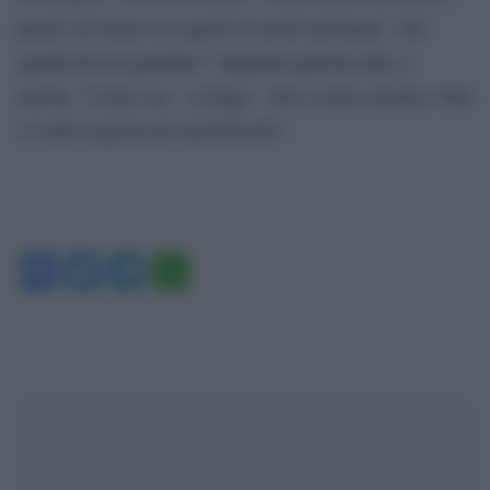
parole cui fanno eco quelle di molti internauti: “Sei
sgradevole da guardare” cinguetta qualcun altro, e
ancora: “Come osa – si legge – deve essere razzista. Non
c’è altra ragione per giustificarla”.
Facebook
Twitter
Telegram
WhatsApp