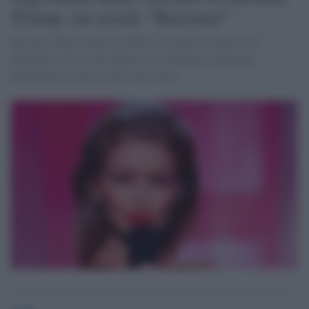
Trump, sui social: "Razzista!"
Sul palco degli American Music Awards assieme a Jay
Pharoah, si è lasciata andare a un divertente siparietto,
prendendo di mira la nuova first lady