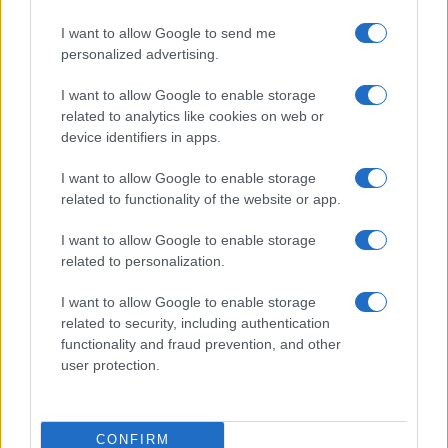
Culture
I want to allow Google to send me
Salute
Globalist
personalized advertising.
Megachip
Globalscience
I want to allow Google to enable storage
related to analytics like cookies on web or
GiULia
Globalsport
device identifiers in apps.
Prima Pagina
I want to allow Google to enable storage
related to functionality of the website or app.
I want to allow Google to enable storage
Giornale dello
Facebook
related to personalization.
Spettacolo
Twitter
I want to allow Google to enable storage
Wondernet
related to security, including authentication
Cookie Policy
functionality and fraud prevention, and other
Giuliana Sgrena
user protection.
Preferenze Privacy
CONFIRM