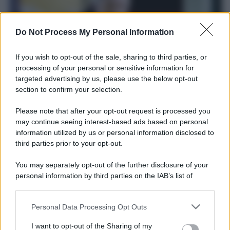
Do Not Process My Personal Information
If you wish to opt-out of the sale, sharing to third parties, or
processing of your personal or sensitive information for
targeted advertising by us, please use the below opt-out
section to confirm your selection.
Il ricordo /
Le radici di Francesco
Please note that after your opt-out request is processed you
Una domenica di settembre con Guccini nella sua casa a Pàvana,
may continue seeing interest-based ads based on personal
information utilized by us or personal information disclosed to
tra ricordi del premio Tenco, la gara di disegni con Andrea
third parties prior to your opt-out.
Pazienza sulle tovaglie di carta, il rapporto con i fan che
continuano a cercarlo e la bellezza delle montagne e dei gatti.
You may separately opt-out of the further disclosure of your
personal information by third parties on the IAB’s list of
L'album /
"Timeless", il nuovo album postumo di Prince
downstream participants.
racconta quattro decenni di creatività
Personal Data Processing Opt Outs
This information may also be disclosed by us to third parties
on the IAB’s List of Downstream Participants that may further
I want to opt-out of the Sharing of my
disclose it to other third parties.