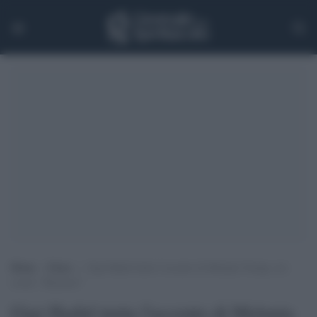
Home
>
Extra
>
Gigi Hadid imita l’accento di Melania Trump, sui
social: “Razzista!”
Gigi Hadid imita l'accento di Melania