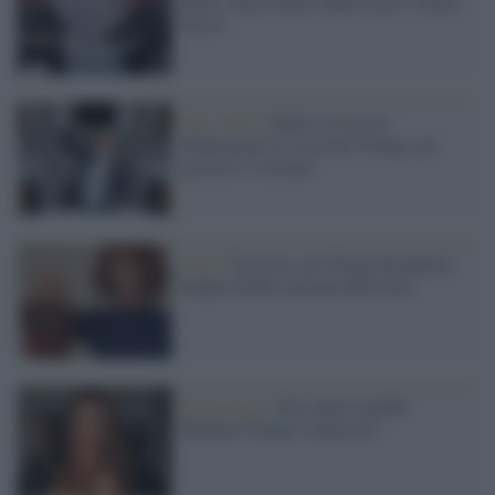
Putin come Frank Underwood e Viktor
Petrov
New York /
Giulio Cesare di
Shakespeare in versione Trump: gli
sponsor si ritirano
USA /
Una foto con Trump decapitato:
Kathy Griffin silurata dalla Cnn
Retroscena /
Che colpo sarebbe
Melania Trump a Sanremo?