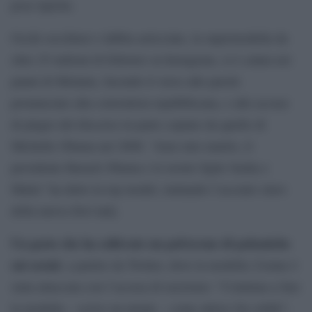
pose tipiche.
Occhi socchiusi e labbra arricciate, la supermodella da
oltre 25 milioni di follower su Instagram, si è calata nei
panni di Melania, facendo il verso alle parole
pronunciate alla convention repubblicana, e alle accuse
di plagio del discorso in parte copiato da quello di
Michelle Obama nel 2008. “Amo mio marito, il
presidente Barack Obama e le nostre figlie Sasha e
Malia” ha detto la top model, imitando l’accento slavo
della nuova first lady.
Un gesto che ha sollevato un polverone di polemiche
sui social
, a partire da Twitter, dove la modella 21enne è
stata attaccata con l’accusa di razzismo: “Continua a fare
la modella – scrive un utente – come attrice fai schifo”,