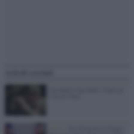
Articoli correlati
Zayn Malik e Gigi Hadid, a Napoli gli
scatti per Vogue
Serie tv /
Dal G20 una foto di Trump e