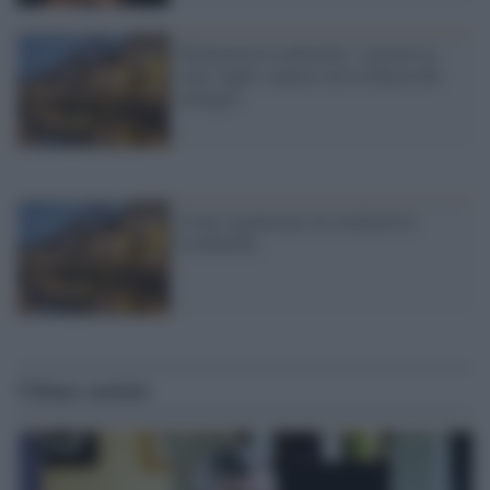
Weekend in Lombardia: 3 giorni tra
città, laghi e natura con la libertà del
noleggio
Come organizzare un weekend in
Lombardia
Ultime notizie