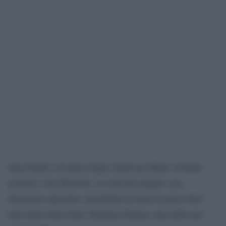
Gigi Hadid, sul palco degli American Music Awards
assieme a Jay Pharoah, si è lasciata andare a un
divertente siparietto, prendendo di mira la nuova first
lady degli Stati Uniti, Melania Trump e una delle sue