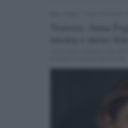
Home
>
Cinema
>
Venezia: Anna Foglietta “m
Venezia: Anna Fogl
mostra e meno film
L’attrice aprirà e chiuderà le serate dell
proiezioni, restano quasi tutte le sezioni