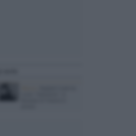
i anche
Musica /
Raphaël Cendo ha
creato “Saturation”, la
Biennale di Venezia lo
premia