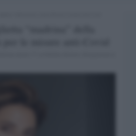
adrina” della mostra e meno film per le misure anti-Covid
ietta “madrina” della
 per le misure anti-Covid
’edizione numero 77 con Barbera direttore. Riorganizzate le