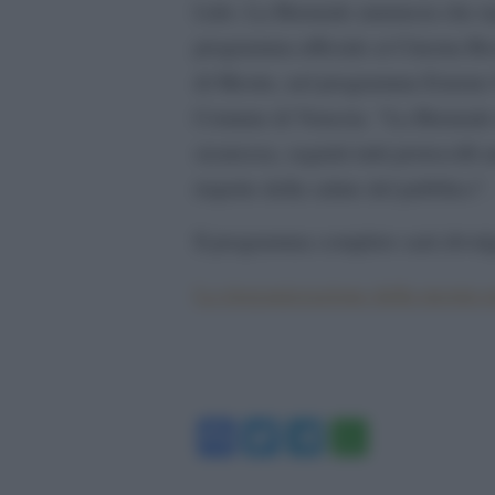
Lido. La Biennale annuncia che rep
programma ufficiale ai Cinema Ros
di Mestre, nel programma Esterno 
Comune di Venezia. “La Biennale d
sicurezza, seguirà tutti protocolli 
rispetto della salute del pubblico”.
Il programma completo sarà divulga
La riorganizzazione della mostra n
Facebook
Twitter
Telegram
WhatsA