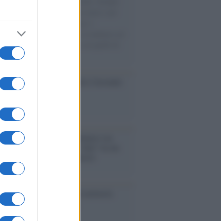
 il 20% riguarda l'abbigliamento. Sempre
uccesso per i capi di seconda mano e per
gliamento sportivo. Ad attrarre i
matori è anche il gorpcore, la tendenza ad
are l'abbigliamento sportivo con quello di
 giorni.
so /
Trump ha quasi esaurito l'arsenale
ma il tycoon smentisce
anca /
Caso Mps: i pm milanesi ora
ono vederci chiaro sulle “chat” tra un
ente del Mef e alcuni ministri
ta /
L'8 agosto, quando la memoria
bbe insegnarci qualcosa