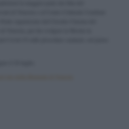
licherà la maggior parte dei film del
sini di Venezia e al Centro Culturale Candiani
Notte organizzato dal Circuito Cinema del
i Venezia, per far svolgere la Mostra in
anti Covid-19 sulle procedure sanitarie, nel pieno
to il 28 luglio.
el sito della Biennale di Venezia
pp