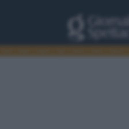
Trade
Radio
Games
Agis
Danza
Video
Cinema