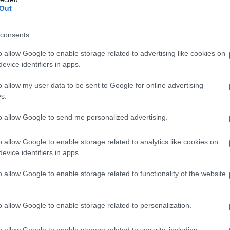
Circa
D’Emilio (Nastro d’argento come miglior attrice
Out
più s
l'abbi
DNA –
ete di due commedie cinematografiche:
consu
consents
egia di Lillo e Greg, che a causa dell’emergenza
abbin
o allow Google to enable storage related to advertising like cookies on
tutti i
ché nei cinema, dove interpreta tutte le
evice identifiers in apps.
ai Nastri D’Argento 2020 come migliore attrice
Il ca
o allow my user data to be sent to Google for online advertising
Si vive una volta
isti del film di Carlo Verdone
Usa, 
s.
 a causa dell’emergenza.
to allow Google to send me personalized advertising.
sman, è la poetessa Alda Merini nello
La b
o allow Google to enable storage related to analytics like cookies on
ccanto
(Premio Maschere d’oro del teatro 2016).
vogli
evice identifiers in apps.
dirig
uovamente protagonista a teatro nello spettacolo
o allow Google to enable storage related to functionality of the website
Una
tto da Roberto Andò, e del monologo
La da
amo.
o allow Google to enable storage related to personalization.
dovre
mergenza Covid
o allow Google to enable storage related to security, including