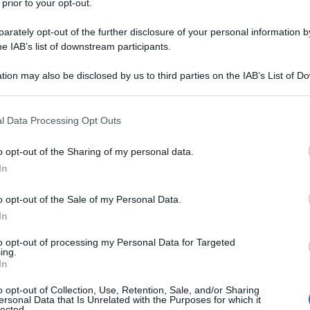
 prior to your opt-out.
econda stagione. Nel 2019 per Rai 1 interpreta
rately opt-out of the further disclosure of your personal information by
he IAB’s list of downstream participants.
DopoFestival
 ha condotto con Rocco Papaleo il
.
tion may also be disclosed by us to third parties on the IAB’s List of 
 that may further disclose it to other third parties.
 è vista fra altri titoli in Sfiorati di Angelo
Ulti
 that this website/app uses one or more Google services and may gath
care
di Massimiliano Bruno che le vale una
l Data Processing Opt Outs
including but not limited to your visit or usage behaviour. You may click 
e, ai Nastri d’Argento, il premio come miglior
 to Google and its third-party tags to use your data for below specifi
o opt-out of the Sharing of my personal data.
ogle consent section.
Ex-Amici come
 recitato per i fratelli Vanzina in
In
Colpi di fulmine
013), con Neri Parenti in
(Cine
o opt-out of the Sale of my Personal Data.
Noi e la Giulia
omica),
di Edoardo Leo
In
Perfetti sconosciuti
,
di Paolo Genovese (vince
to opt-out of processing my Personal Data for Targeted
Il contagio
ing.
ination ai David di Donatello),
di
Tend
In
onlin
artic
o opt-out of Collection, Use, Retention, Sale, and/or Sharing
Genitori quasi perfetti
o di Laura Chiossone
, in
ersonal Data that Is Unrelated with the Purposes for which it
lected.