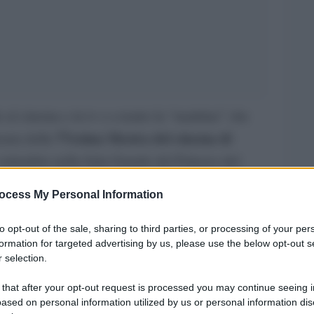
e al cinema e in tv e a teatro la “madrina” che
77esima Mostra del cinema di
usura della
settembre nella Sala Grande del Palazzo del
Anna Foglietta
nnunciati i premi:
. La
ocess My Personal Information
Barbera sceglie quindi un volto molto popolare
elevisione e nelle commedie
to opt-out of the sale, sharing to third parties, or processing of your per
formation for targeted advertising by us, please use the below opt-out s
 selection.
La Squadra
rte a serie e fiction: da
(per quattro
ro di Scampia
Ragion di Stato
a
di Marco
 that after your opt-out request is processed you may continue seeing i
ased on personal information utilized by us or personal information dis
La mafia uccide
erie tv Rai dall’omonimo film