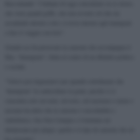
Raccontando “l’italiano di oggi concentrato su se stesso,
che veste grandi griffe, che non avverte ciò che sta
accadendo attorno a lui e si trova intorno agli immigrati
a fare il viaggio con loro”.
Grande eco ha provocato la canzone che accompagna il
film, “Immigrato”, finita al centro di un dibattito politico
e sociale.
“Volevo poi ringraziarvi per quando sottolineate che
‘Immigrato’ fa canticchiare la gente, perché ci si
concentra solo sui temi, sul testo, sul razzismo o meno e
nessuno ha detto che la canzone è orecchiabile e
radiofonica. Ora Toto Cutugno e Celentano mi
denunciano per plagio, quello è il tipo di canzone che mi
ha cresciuto”.