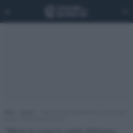
Home
>
Cinema
>
“Metto in scena la vanità dell’uomo, uno dei mostri
di oggi”: Zalone parla di Tolo Tolo
"Metto in scena la vanità dell'uomo,