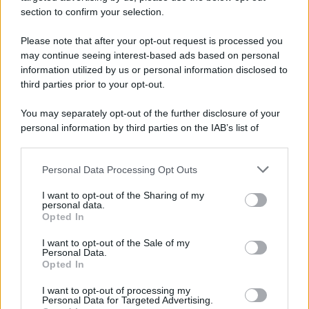
section to confirm your selection.
La scoperta /
Oplontis, le vittime dell’eruzione del Vesuvio
furono più numerose del previsto
Please note that after your opt-out request is processed you
Uno studio bioarcheologico sui resti rinvenuti nella Villa B
may continue seeing interest-based ads based on personal
information utilized by us or personal information disclosed to
ricostruisce la dieta degli abitanti: cereali, legumi e prodotti
third parties prior to your opt-out.
agricoli erano alla base dell’alimentazione, mentre le risorse
marine avevano un ruolo marginale.
You may separately opt-out of the further disclosure of your
personal information by third parties on the IAB’s list of
Il medagliere /
Europei di nuoto: Pellecani guida una super
downstream participants.
Italia
Personal Data Processing Opt Outs
This information may also be disclosed by us to third parties
on the IAB’s List of Downstream Participants that may further
I want to opt-out of the Sharing of my
disclose it to other third parties.
personal data.
Il centenario /
A L'Aquila arriva la mostra "TITO, 100 anni
Opted In
Please note that this website/app uses one or more Google
attraverso la forma"
services and may gather and store information including but
I want to opt-out of the Sale of my
Personal Data.
not limited to your visit or usage behaviour. You may click to
Opted In
grant or deny consent to Google and its third-party tags to
use your data for below specified purposes in below Google
I want to opt-out of processing my
L'attesa /
Un estate di calcio: tra Mondiali e Serie A
consent section.
Personal Data for Targeted Advertising.