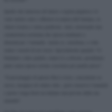
Quello che interessa all’attore e regista pugliese è il
voler metter sotto i riflettori la natura dell’italiano, in
chiave ironica e senza giudicare. Anzi, mostrando una
caratteristica nostrana che spesso tendiamo a
dimenticare: l’umanità. Anche se, sottolinea, a volte
siamo i mostri di noi stessi. Specialmente quando “Ci
buttiamo a dare giudizi, siamo lì a criticare, prendiamo
parte senza spesso averne coscienza per partito preso”.
“Il personaggio di questo film è rozzo, concentrato su
stesso, incapace di vedere oltre , però conserva l’umanità
e penso venga fuori un italiano mai privato dalla sua
umanità”.