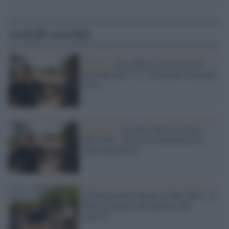
Articoli correlati
Cinema /
Nel 2020 il cinema in sala
precipita del 71%. Di Zalone il film più
visto
La critica /
Civiltà Cattolica elogia
Tolo Tolo: "Mostra la drammaticità
delle migrazioni"
L'Osservatore romano su Tolo Tolo: "Il
film di Zalone è più politico che
comico"