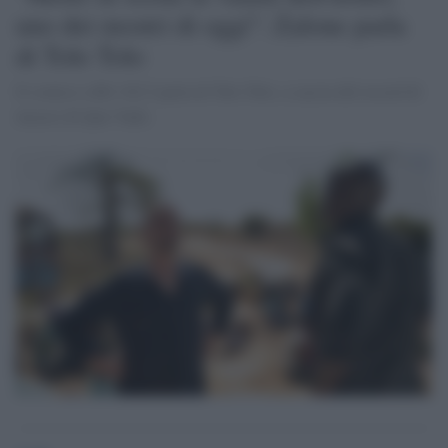
uno dei mostri di oggi": Zalone parla
di Tolo Tolo
Il comico a Rtl 102.5 parla di Tolo Tolo, a caccia del record di
incassi di Quo Vado.