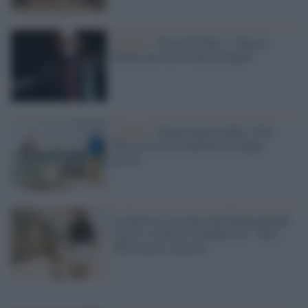
Cinema /
Nicola Di Bari: "Checco
Zalone per me è come un figlio"
Cinema /
Zalone inarrestabile: Tolo
Tolo arriva a 30 milioni in cinque
giorni
La Destra si accorge che Zalone prende
in giro i razzisti e cambia tiro: "Tolo
Tolo scarso e noioso"