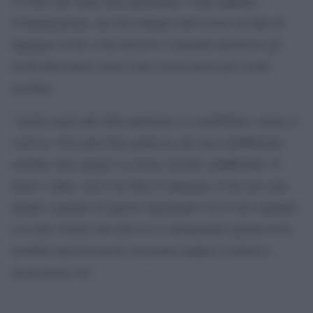
Un film che tratta temi quotidiani, come appunto
l’immigrazione, ma ben lontano dall’essere un film di
impegno civile e che descrive l’attualità attraverso gli
occhi dell’attore senza voler essere preso per verità
assoluta.
“Anche negli altri film qualcuno si è arrabbiato, ormai ci
convivo. Non puoi fare qualcosa che lasci indifferenti,
sarebbe stato peggio se avesse lasciato indifferenti. Il
tema è caldo, non è un film di impegno civile ma sono
andato a parlare di questo argomento con il mio sguardo
e la mia visione che non sto a commentare perché trovo
terribile autorecensirsi. Se potete andate a vederlo e
stroncatemi voi”.