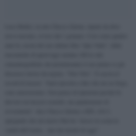
Luca Medici, in arte Checco Zalone, riparte da dove
aveva lasciato, ovvero dal 1 gennaio. Così come quattro
anni fa, uscita del suo ultimo film “Quo Vado”, dalla
mezzanotte di quest’oggi saranno 200 le sale
cinematografiche che proietteranno il suo primo (e già
discusso) lavoro da regista, “Tolo Tolo”. È caccia al
record di incassi: “Sarei ipocrita a dire che me ne frego,
sono ansiosissimo. Non penso di ripetermi perché fu
davvero un incasso assurdo, ma quantomeno di
avvicinarmi”. dice Checco Zalone a RTL 102.5,
spiegando che nel nuovo film ha “messo in scena la
vanità dell’uomo, uno dei mostri di oggi”.