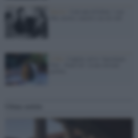
Maestri /
Cent’anni di Fellini: i suoi
film, mostre, concerti e un sito web
Il film /
Coppola: arriva “Apocalypse
Now – Final Cut”, la mia versione
perfetta
Ultime notizie