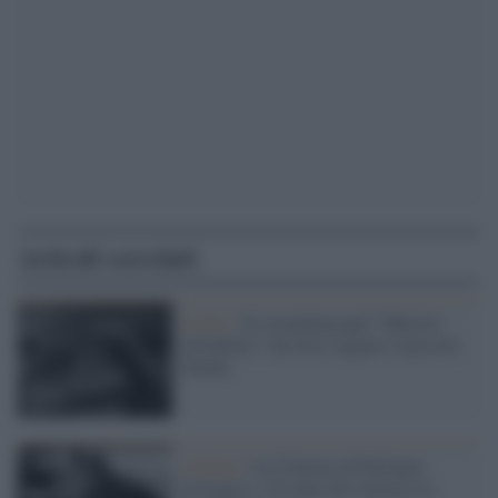
Articoli correlati
Il film /
In streaming quel "Maciste
all'inferno" che fece sognare il piccolo
Fellini
Cinema /
La Cineteca di Bologna
festeggia i 125 anni del cinema coi