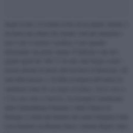
Sergio Leone è il western rivisto da un grande cineasta, è
un’intera una cultura che smonta i miti pur amandoli e
non è solo il western: è politica, è uno sguardo
disincantato sul genere umano. È dedicata a uno dei
grandi registi del ‘900 “C’era una volta Sergio Leone”,
mostra allestita al museo dell’Ara Pacis di Roma per i 90
anni dalla nascita e i 30 dalla scomparsa dell’autore di
Per un pugno di dollari, Giù la testa
capolavori come
o
C’era una volta in America
. La rassegna è organizzata
dalla Cinémathèque Française e dalla Cineteca di
Bologna, è curata dal direttore del centro bolognese Gian
Luca Farinelli con Rosaria Gioia e Antonio Bigini e dura