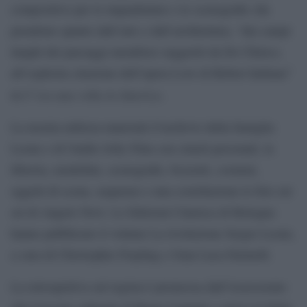
compositivo per le inquadrature e le scenografie che
prendono spunto dall’arte e dall’architettura, “dai campi
lunghi dei paesaggi metafisici suggeriti da De Chirico,
all’esplicita citazione dell’opera Love di Robert Indiana”
C’era una volta in America
in
.
La mostra utilizza materiali d’archivio della famiglia
Leone e di Unidis Jolly Film con cimeli personali, la
libreria, modellini, scenografie, bozzetti, costumi,
oggetti di scena, sequenze e una costellazione le foto sui
set di Angelo Novi. Le Edizioni Cineteca di Bologna
hanno pubblicato il volume La rivoluzione Sergio Leone,
a cura di Christopher Frayling e Gian Luca Farinelli.
La retrospettiva sul regista è promossa dall’Assessorato