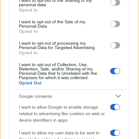
I want to opt-out of the Sharing of my
disclose it to other third parties.
personal data.
Il centenario /
A L'Aquila arriva la mostra "TITO, 100 anni
Opted In
Please note that this website/app uses one or more Google
attraverso la forma"
services and may gather and store information including but
I want to opt-out of the Sale of my
Personal Data.
not limited to your visit or usage behaviour. You may click to
Opted In
grant or deny consent to Google and its third-party tags to
use your data for below specified purposes in below Google
I want to opt-out of processing my
L'attesa /
Un estate di calcio: tra Mondiali e Serie A
consent section.
Personal Data for Targeted Advertising.
Opted In
I want to opt-out of Collection, Use,
Retention, Sale, and/or Sharing of my
Personal Data that Is Unrelated with the
Purposes for which it was collected.
Opted Out
Google consents
I want to allow Google to enable storage
related to advertising like cookies on web or
device identifiers in apps.
I want to allow my user data to be sent to