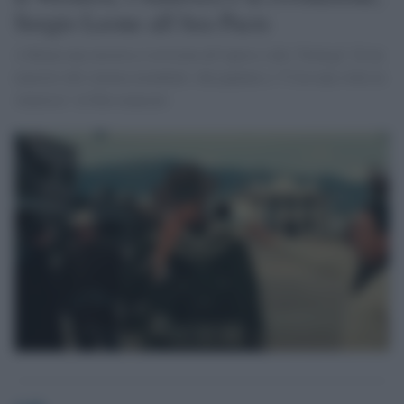
Sergio Leone all’Ara Pacis
A Roma una mostra ci avvicina all’opera e alla “bottega” di un
maestro del cinema mondiale: dal peplum a "C'era una volta in
America" al film mancato