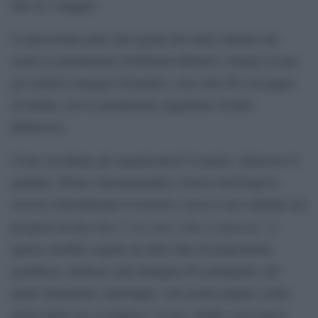
fino al 3 maggio.
L’esposizione parte dal regista del muto italiano che
userà lo pseudonimo di Roberto Roberti e Sergio Leone
gli renderà omaggio firmando a sua volta Per un pugno
di dollari con lo pseudonimo anglofono di Bob
Robertson.
Come ricordano gli organizzatori il regista “attraversa il
peplum, (filone cinematografico storico-mitologico),
riscrive letteralmente il western e trova il suo culmine nel
C’era una volta in America
progetto di una vita:
. A
questo sarebbe seguito un altro film di proporzioni
grandiose, dedicato alla battaglia di Leningrado, del
quale rimangono, purtroppo, solo poche pagine scritte
prima della sua scomparsa. Leone, infatti, non amava