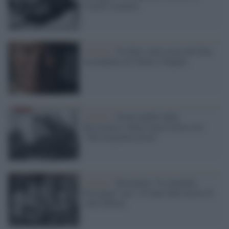
Fratelli Lumière
Cinema /
Un libro sulla storia del film
incompiuto di Charles Chaplin
Cinema /
Scene inedite dalla
Resistenza e dalla Linea Gotica con
“The Forgotten Front”
Cinema /
Restaurata “La famiglia
Passaguai” per i 30 anni dalla morte di
Aldo Fabrizi