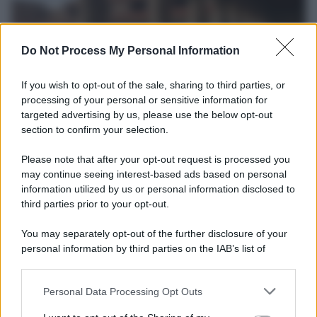
Do Not Process My Personal Information
If you wish to opt-out of the sale, sharing to third parties, or
processing of your personal or sensitive information for
targeted advertising by us, please use the below opt-out
section to confirm your selection.
La scoperta /
Oplontis, le vittime dell’eruzione del Vesuvio
furono più numerose del previsto
Please note that after your opt-out request is processed you
Uno studio bioarcheologico sui resti rinvenuti nella Villa B
may continue seeing interest-based ads based on personal
information utilized by us or personal information disclosed to
ricostruisce la dieta degli abitanti: cereali, legumi e prodotti
third parties prior to your opt-out.
agricoli erano alla base dell’alimentazione, mentre le risorse
marine avevano un ruolo marginale.
You may separately opt-out of the further disclosure of your
personal information by third parties on the IAB’s list of
Il medagliere /
Europei di nuoto: Pellecani guida una super
downstream participants.
Italia
Personal Data Processing Opt Outs
This information may also be disclosed by us to third parties
on the IAB’s List of Downstream Participants that may further