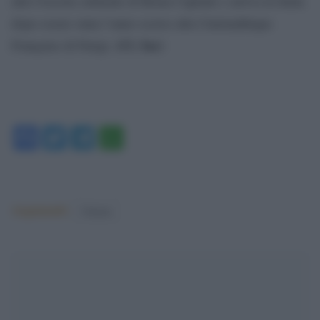
alla Crescita culturale di Roma Capitale e arriva in Italia
dopo essere stata l’anno scorso alla Cinémathèque
(Cl. Sar)
Française di Parigi.
Facebook
Twitter
Telegram
WhatsApp
Argomenti:
Cinema