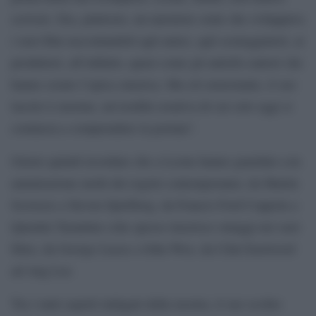
scrivere. Era, piuttosto, un narratore orale che sviluppava
i suoi film raccontandoli agli amici, agli sceneggiatori, ai
produttori, all’infinito, quasi come gli antichi cantori che
hanno creato l’epica omerica. Ma ciò nonostante, il suo
lascito è enorme, un’eredità creativa di cui solo oggi si
comincia a comprendere la portata”.
Giusto quindi ricordare che a Leone hanno guardato con
ammirazione molti dei registi contemporanei, da Martin
Scorsese a Steven Spielberg, da Francis Ford Coppola a
Quentin Tarantino (che spesso inserisce omaggi nei suoi
film), da George Lucas a John Woo, da Clint Eastwood
ad Ang Lee.
Tra i tanti aspetti indagati dalla mostra, il suo occhio