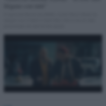
litigano con tutti"
Il regista dei film di Luca Medici, in arte Checco Zalone, ha
spiegato cosa c'è dietro il nuovo film e dice la sua sul video
promozionale che tanto ha fatto parlare