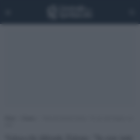
Home
>
Cinema
>
Valsecchi difende Zalone: “In rete tutti litigano con
tutti”
Valsecchi difende Zalone: "In rete tutti