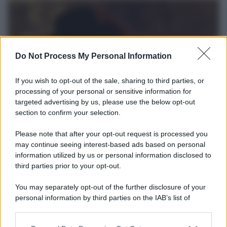
Do Not Process My Personal Information
If you wish to opt-out of the sale, sharing to third parties, or
processing of your personal or sensitive information for
targeted advertising by us, please use the below opt-out
section to confirm your selection.
L'album /
"Timeless", il nuovo album postumo di Prince
Please note that after your opt-out request is processed you
racconta quattro decenni di creatività
may continue seeing interest-based ads based on personal
information utilized by us or personal information disclosed to
Dieci registrazioni inedite, incise tra il 1977 e il 2016, compongono
third parties prior to your opt-out.
il nuovo progetto postumo realizzato da The Prince Estate e
Legacy Recordings – Sony Music.
You may separately opt-out of the further disclosure of your
personal information by third parties on the IAB’s list of
L'inaugurazione /
Cuneo inaugura Esseci: il nuovo polo
downstream participants.
culturale nell’ex ospedale di Santa Croce