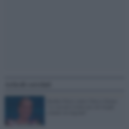
Articoli correlati
Heather Parisi contro Checco Zalone:
"La sua non è ironia ma solo luoghi
comuni sui migranti"