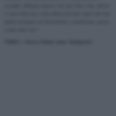
accaduto, abbiamo risposto solo una volta o due, adesso
ci sarà il film che, credo abbraccerà tutti. Spero che tutti
quanti usciranno con divertimento, commozione, poesia
e tante altre cose”.
VIDEO – Checco Zalone canta “Immigrato”