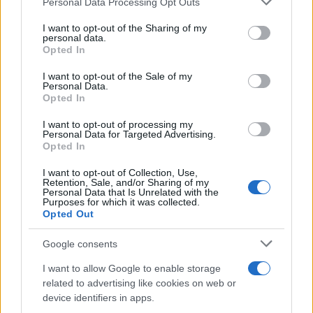
Personal Data Processing Opt Outs
This information may also be disclosed by us to third parties
on the IAB’s List of Downstream Participants that may further
I want to opt-out of the Sharing of my
disclose it to other third parties.
personal data.
Musica /
Love Sensation, il primo duetto di Madonna e Kylie
Opted In
Please note that this website/app uses one or more Google
Minogue
services and may gather and store information including but
I want to opt-out of the Sale of my
Personal Data.
not limited to your visit or usage behaviour. You may click to
Opted In
grant or deny consent to Google and its third-party tags to
use your data for below specified purposes in below Google
I want to opt-out of processing my
L'evento /
La Sila diventa un palcoscenico naturale: nasce “A
consent section.
Personal Data for Targeted Advertising.
Farla Amare Comincia Tu – Opera Sila”
Opted In
I want to opt-out of Collection, Use,
Retention, Sale, and/or Sharing of my
Personal Data that Is Unrelated with the
Purposes for which it was collected.
Opted Out
Google consents
I want to allow Google to enable storage
related to advertising like cookies on web or
device identifiers in apps.