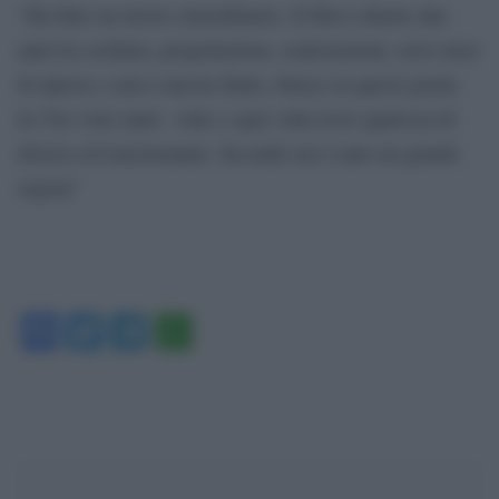
“Ha fatto un lavoro straordinario. Il film è durato due
anni tra scrittura, progettazione, realizzazione, nove mesi
di riprese e non è ancora finito, finisce in questi giorni.
Io l’ho visto tante volte e ogni volta trovo qualcosa di
diverso ed emozionante. Secondo me è nato un grande
regista”
Facebook
Twitter
Telegram
WhatsApp