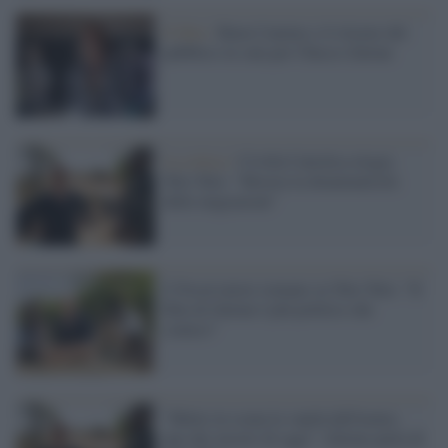
Il film /
Buen Camino e il ritorno del
pubblico in sala per Checco Zalone
La critica /
Civiltà Cattolica elogia
Tolo Tolo: "Mostra la drammaticità
delle migrazioni"
L'Osservatore romano su Tolo Tolo: "Il
film di Zalone è più politico che
comico"
"Metto in scena la vanità dell'uomo,
uno dei mostri di oggi": Zalone parla di