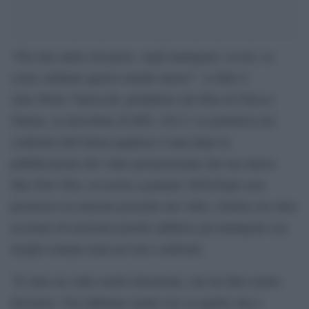
“Era una satira sul paese, sugli immigrati, su noi, su
come vediamo questo mondo nuovo”. A dirlo è
stato Pietro Valsecchi, produttore dei film di Checco
Zalone, ai microfono di RTL 102.5. La polemica nei
confronti dell’attore pugliese è nata dopo la
pubblicazione del video promozionale del suo nuovo
film Tolo Tolo, in uscita a gennaio 2020.Dopo aver
promosso la canzone presente nel video, Zalone era stato
accusato di razzismo poiché additava gli immigrati con
luoghi comuni usati nei loro confronti.
“È stato un video molto divertente, che ha fatto molto
discutere. Noi abbiamo molto riso su quello che è