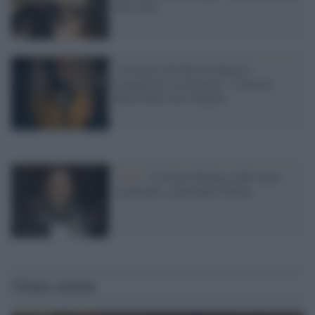
Tolo Tolo
"Il trailer del film di Zalone è
istigazione al razzismo". L'attacco
della Onlus dei rifugiati
Titoli /
Il listino Medusa offre tante
commedie, aspettando Zalone
Ultime notizie