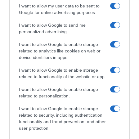
I want to allow my user data to be sent to
Google for online advertising purposes.
Syndication
Culture
I want to allow Google to send me
Salute
Globalist
personalized advertising.
Megachip
Globalscience
I want to allow Google to enable storage
related to analytics like cookies on web or
GiULia
Globalsport
device identifiers in apps.
Prima Pagina
I want to allow Google to enable storage
related to functionality of the website or app.
I want to allow Google to enable storage
Giornale dello
Facebook
related to personalization.
Spettacolo
Twitter
I want to allow Google to enable storage
Wondernet
related to security, including authentication
Cookie Policy
functionality and fraud prevention, and other
Giuliana Sgrena
user protection.
Preferenze Privacy