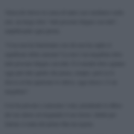
Valsecchi ritrova la causa di tanto caos mediatico nella
rete, un luogo dove “tutti possono litigare con tutti”,
amplificando ogni parola.
“Cosa non ha funzionato con chi non ha capito il
significato della canzone? La rete è un megafono dove
tutti possono litigare con tutti. È il mondo dove ognuno
oggi può dire quello che pensa, sempre, però se lo
diceva al bar qualcuno lo zittiva, oggi invece c’è un
megafono”.
Così ha provato a smorzare i toni, prendendo le difese
del suo attore ed elogiando il suo lavoro. Infatti per
Zalone si tratta del primo film da regista.