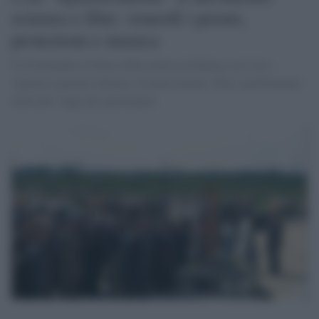
scienza e film: venerdì i premi,
proiezioni e musica
Il 20 dicembre al Parco della musica di Roma con l’Asi –
Agenzia spaziale italiana i riconoscimenti, film e performance
musicale: leggi per partecipare