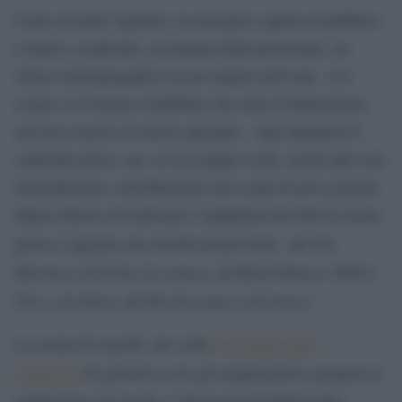
Come ricorda l’agenzia, la rassegna è aperta al pubblico
e mette a confronto, al termine della proiezione, un
critico cinematografico ed un esperto dell’ente. «Lo
scopo è avvicinare il pubblico che ama la fantascienza
ma non conosce il settore spaziale». Agli spettatori il
confronto piace, ma, avvia sempre l’ente, anche alle case
di produzione e distribuzione che in più di un’occasione
hanno chiesto di realizzare l’anteprima dei film in uscita
The
presso l’agenzia che ricorda alcuni titoli: «da
Martian
Il diritto di contare
Blade Runner 2048
a
, da
a
Tito e gli Alieni
The first man
Ad Astra
, da
a
».
il giornale dello
La serata di venerdì, che vede
spettacolo
globalist.it
di
tra gli organizzatori, propone la
Apollo 11 Reloaded
performance di
di Martux-M e