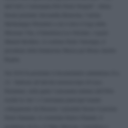
dell’ASI e l’astronauta ESA Paolo Nespoli”. Allora
furono premiati Alessandra Bonavina, l’artista
Michelangeo Pistoletto a cui si deve il logo della
Missione Vita, il fumettista Leo Ortolani, i registi
Manetti Brothers, lo scrittore Paolo Verrengia, il
presidente della fondazione Musica per Roma Aurelio
Regina.
Eva
Nel 2018 fu proiettato il documentario statunitense
23
, “dedicato all’attività extraveicolare di Luca
Parmitano, nella quale l’astronauta italiano dell’ESA
rischiò la vita” e l’astronauta partecipò tramite
collegamento da Houston. I premiati furono il jazzista
Paolo Damiani, lo scienziato Enrico Flamini, il
Eva 23
produttore di
Marc Havican, l’astrofisica e