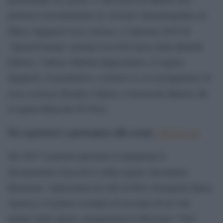
proietta il documentario in versione cinematografica di
Luna italiana
Marco Spagnoli
. L’edizione 2019 di
“SpazioCinema” premia Luca Del Savio della Bonelli
Editore, l’attrice Sabrina Impacciatore, il regista
Spagnoli, il giornalista e scrittore (e co-sceneggiatore di
Luna italiana
) Renato Cantore, il musicista Martux_M,
il regista Marcello Di Noto.
Per registrarsi e partecipare alla serata
,
cliccate qui
.
Nel 2017 il premio presentò in anteprima il
Expedition
documentario
della regista Alessandra
Bonavina: “patrocinato da ASI ed ESA (European Space
Agency) è il primo esempio di racconto di un volo
umano nello spazio, protagonista la Missione “Vita”