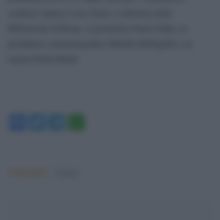
scrittrice fantasy Licia Troisi, il direttore delle
Biblioteche di Roma, il giornalista Paolo Fallai, la
produttrice cinematografica Matilde Barbagallo e la
regista Paola Randi.
Facebook
Twitter
Telegram
WhatsApp
Argomenti:
Cinema