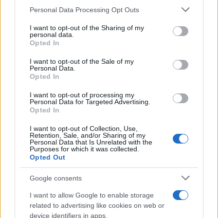
Personal Data Processing Opt Outs
This information may also be disclosed by us to third parties
on the IAB’s List of Downstream Participants that may further
I want to opt-out of the Sharing of my
disclose it to other third parties.
personal data.
La banca /
Caso Mps: i pm milanesi ora vogliono vederci
Opted In
Please note that this website/app uses one or more Google
chiaro sulle “chat” tra un dirigente del Mef e alcuni ministri
services and may gather and store information including but
I want to opt-out of the Sale of my
Personal Data.
not limited to your visit or usage behaviour. You may click to
Opted In
grant or deny consent to Google and its third-party tags to
use your data for below specified purposes in below Google
I want to opt-out of processing my
La data /
L'8 agosto, quando la memoria dovrebbe insegnarci
consent section.
Personal Data for Targeted Advertising.
qualcosa
Opted In
I want to opt-out of Collection, Use,
Retention, Sale, and/or Sharing of my
Personal Data that Is Unrelated with the
Purposes for which it was collected.
Opted Out
Google consents
I want to allow Google to enable storage
related to advertising like cookies on web or
device identifiers in apps.