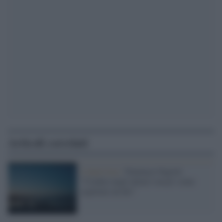
Articoli correlati
L'intervista /
Tommaso Fagioli:
“Credere negli alieni è un po' come
aspettare un dio"