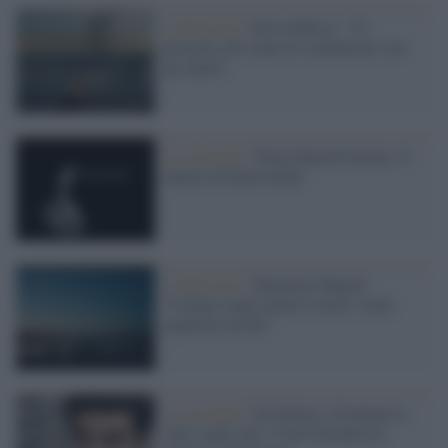
L'intervista /
Elisa Fuksas: “Vi
presento chi sente di comunicare con
gli alieni”
La rassegna /
Torna SpazioCinema, si
riparte da Interstellar
L'intervista /
Tommaso Fagioli:
“Credere negli alieni è un po' come
aspettare un dio"
La rassegna /
Da Favino a Scamarcio,
tanti ospiti alle "Ciné Giornate di