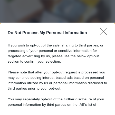
Do Not Process My Personal Information
If you wish to opt-out of the sale, sharing to third parties, or
processing of your personal or sensitive information for
targeted advertising by us, please use the below opt-out
section to confirm your selection.
Tendenze /
Sale il numero degli acquisti online in Europa e
aumentano le vendite di articoli second hand
Please note that after your opt-out request is processed you
Circa il 20% riguarda l'abbigliamento. Sempre più successo per i
may continue seeing interest-based ads based on personal
information utilized by us or personal information disclosed to
capi di seconda mano e per l'abbigliamento sportivo. Ad attrarre i
third parties prior to your opt-out.
consumatori è anche il gorpcore, la tendenza ad abbinare
l'abbigliamento sportivo con quello di tutti i giorni.
You may separately opt-out of the further disclosure of your
personal information by third parties on the IAB’s list of
Il caso /
Trump ha quasi esaurito l'arsenale Usa, ma il
downstream participants.
tycoon smentisce