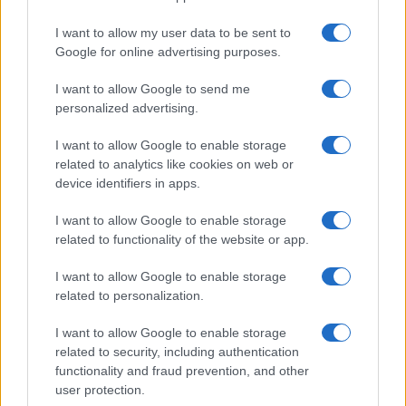
I want to allow my user data to be sent to
Google for online advertising purposes.
Syndication
Culture
I want to allow Google to send me
Salute
Globalist
personalized advertising.
Megachip
Globalscience
I want to allow Google to enable storage
related to analytics like cookies on web or
GiULia
Globalsport
device identifiers in apps.
Prima Pagina
I want to allow Google to enable storage
related to functionality of the website or app.
I want to allow Google to enable storage
Giornale dello
Facebook
related to personalization.
Spettacolo
Twitter
I want to allow Google to enable storage
Wondernet
related to security, including authentication
Cookie Policy
functionality and fraud prevention, and other
Giuliana Sgrena
user protection.
Preferenze Privacy