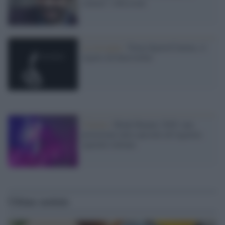
cinema" a Riccione
La rassegna /
Torna SpazioCinema, si
riparte da Interstellar
Cinema /
Blade Runner 2049: una
proiezione tutta speciale all'Agenzia
spaziale italiana
Ultime notizie