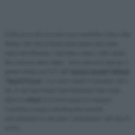
Interstellar
Il film
ha avuto come consulente il fisico Kip
Thorne, altri film di fantascienza hanno avuto meno
rigore nell’affrontare i temi della scienza e dello spazio.
Ma conoscere aiuta sempre. Arriva alla terza edizione il
Agenzia Spaziale Italiana
premio istituito nel 2017 dall’
“SpazioCinema”
, con serata venerdì 20 dicembre 2019
alle 21 alla Sala Petrassi dell’Auditorium Parco della
Roma
Musica di
. Il riconoscimento accompagna
l’omonima rassegna cinematografica mensile
nell’auditorium da 400 posti “Luigi Broglio” dell’ente di
ricerca.