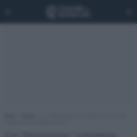
Home
>
Cinema
>
Con “Spaziocinema” si incontrano scienza e film:
venerdì i premi, proiezioni e musica
Con “Spaziocinema” si incontrano