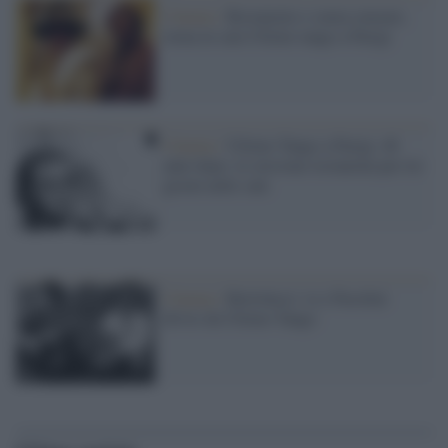
Cinema /
Restaurato e senza censure,
torna in sala Ultimo tango a Parigi
Cinema /
Ultimo Tango a Parigi, 46
anni dopo: la versione restaurata per tre
giorni nelle sale
Cinema /
Bertolucci: io e Pasolini
divisi da Ultimo Tango