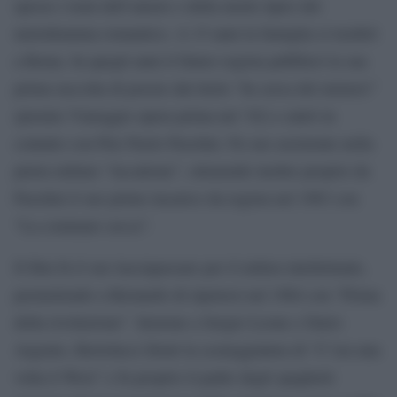
spesso i temi dell’amore e della morte tipici del
melodramma romantico. A 15 anni la famiglia si trasferì
a Roma. In quegli anni il futuro regista pubblicò la sua
prima raccolta di poesie dal titolo “In cerca del mistero”
(premio Viareggio opera prima nel ’62) e entrò in
contatto con Pier Paolo Pasolini. Fu suo assistente nella
pietra miliare “Accattone”, ottenendo inoltre proprio da
Pasolini il suo primo incarico da regista nel 1963 con
“La commare secca”.
Il film fu il suo lasciapassare per il milieu intellettuale,
permettendo a Bernardo di ripetersi nel 1964 con “Prima
della rivoluzione”. Insieme a Sergio Leone e Dario
Argento, Bertolucci firmò la sceneggiatura di “C’era una
volta il West” e fu proprio il padre degli spaghetti