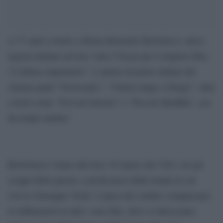
A 77 anni è morto a Roma Bernardo Bertolucci, unico
regista italiano ad aver vinto l’Oscar per il miglior film,
“L’ultimo imperatore”. L’autore di pietre miliari del
cinema quali “Novecento”, “Ultimo tango a Parigi”, oltre
a titoli come “Il tè nel deserto” e “Piccolo Buddha”, era
da tempo malato.
Bertoloucci venne alla luce 16 marzo del 1941, tra gli
scoppi della guerra, a pochi passi dalla tenuta in cui
viveva Giuseppe Verdi. L’opera del celebre compaesano
lo influenzerà in tutti i suoi film, dove si intrecciano