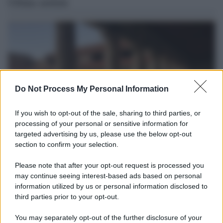
Ultime notizie
Do Not Process My Personal Information
If you wish to opt-out of the sale, sharing to third parties, or
processing of your personal or sensitive information for
targeted advertising by us, please use the below opt-out
section to confirm your selection.
La scoperta /
Oplontis, le vittime dell’eruzione del Vesuvio
furono più numerose del previsto
Please note that after your opt-out request is processed you
Uno studio bioarcheologico sui resti rinvenuti nella Villa B
may continue seeing interest-based ads based on personal
information utilized by us or personal information disclosed to
ricostruisce la dieta degli abitanti: cereali, legumi e prodotti
third parties prior to your opt-out.
agricoli erano alla base dell’alimentazione, mentre le risorse
marine avevano un ruolo marginale.
You may separately opt-out of the further disclosure of your