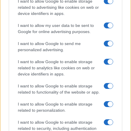
I want to allow Google to enable storage
related to advertising like cookies on web or
device identifiers in apps.
I want to allow my user data to be sent to
Google for online advertising purposes.
Syndication
Culture
I want to allow Google to send me
Salute
Globalist
personalized advertising.
Megachip
Globalscience
I want to allow Google to enable storage
related to analytics like cookies on web or
GiULia
Globalsport
device identifiers in apps.
Prima Pagina
I want to allow Google to enable storage
related to functionality of the website or app.
I want to allow Google to enable storage
Giornale dello
Facebook
related to personalization.
Spettacolo
Twitter
I want to allow Google to enable storage
Wondernet
related to security, including authentication
Cookie Policy