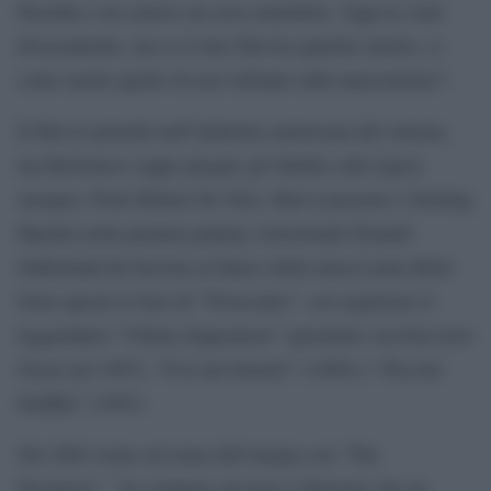
Pasolini e mi sentivo un eroe maledetto. Oggi la vedo
diversamente, ma se il mio film ha qualche merito, ci
conto anche quello di aver infranto tabù anacronistici”.
Il film lo proiettò nell’industria americana del cinema,
ma Bertolucci seppe piegare gli Studios alla logica
europea. Portò Robert De Niro, Burt Lancaster e Sterling
Hayden nella pianura padana, travestendo Donald
Sutherland da fascista al fianco della musa Laura Betti.
Sono queste le basi di “Novecento”, cui seguirono il
leggendario “Ultimo Imperatore” (premiato con ben nove
Oscar nel 1987), “Il te nel deserto” (1990) e “Piccolo
buddha” (1993).
Nel 2003 torna sul tema dell’utopia con “The
Dreamers”. “Io continuo ad avere l’illusione che un