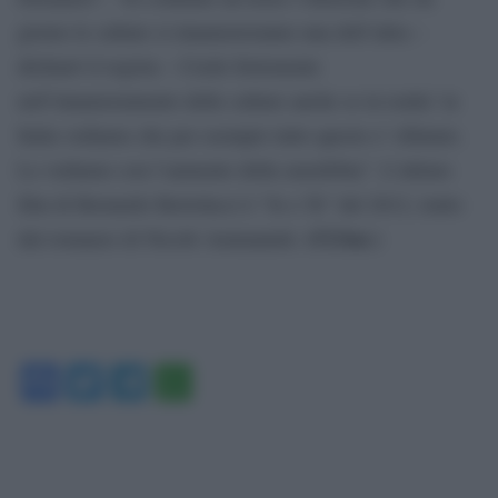
giorno le culture si innamoreranno una dell’altra –
dichiarò il regista – Credo fortemente
nell’innamoramento delle culture anche se in realta’ in
Italia vediamo che per esempio tutto questo e’ rifiutato.
Lo vediamo con l’aumento della xenofobia”. L’ultimo
film di Bernardo Bertolucci è “Io e Te” del 2012, tratto
(Cl.Sar.)
dal romanzo di Nicolò Ammanniti.
Facebook
Twitter
Telegram
WhatsApp