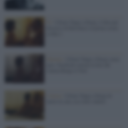
Tv /
Ultimo Tango a Parigi, il film più
discusso di Bertolucci in prima serata
su Rai 2
Palermo /
Ultimo Tango a Parigi senza
pace: Facebook censura la foto del
cinema Rouge et Noir
Cinema /
Ultimo Tango a Parigi di
nuovo in sala, ecco dove vederlo