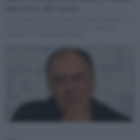
imperatore del cinema
Aveva 77 anni ed è morto a Roma. Da tempo era malato. Fu
premio Oscar per "L'ultimo imperatore", il regista di
"Novecento" e "Ultimo tango a Parigi"