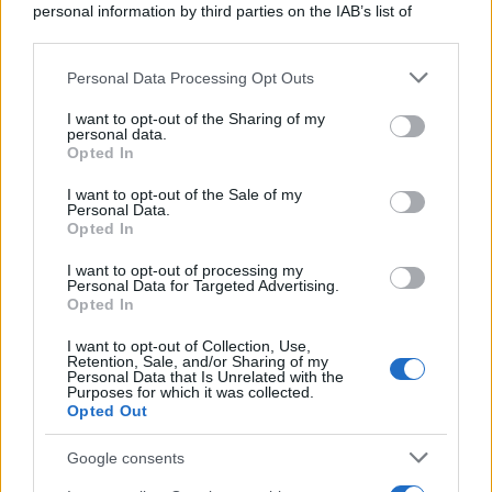
personal information by third parties on the IAB’s list of
Il medagliere /
Europei di nuoto: Pellecani guida una super
downstream participants.
Italia
Personal Data Processing Opt Outs
This information may also be disclosed by us to third parties
on the IAB’s List of Downstream Participants that may further
I want to opt-out of the Sharing of my
disclose it to other third parties.
personal data.
Il centenario /
A L'Aquila arriva la mostra "TITO, 100 anni
Opted In
Please note that this website/app uses one or more Google
attraverso la forma"
services and may gather and store information including but
I want to opt-out of the Sale of my
Personal Data.
not limited to your visit or usage behaviour. You may click to
Opted In
grant or deny consent to Google and its third-party tags to
use your data for below specified purposes in below Google
I want to opt-out of processing my
L'attesa /
Un estate di calcio: tra Mondiali e Serie A
consent section.
Personal Data for Targeted Advertising.
Opted In
I want to opt-out of Collection, Use,
Retention, Sale, and/or Sharing of my
Personal Data that Is Unrelated with the
Purposes for which it was collected.
Opted Out
Google consents