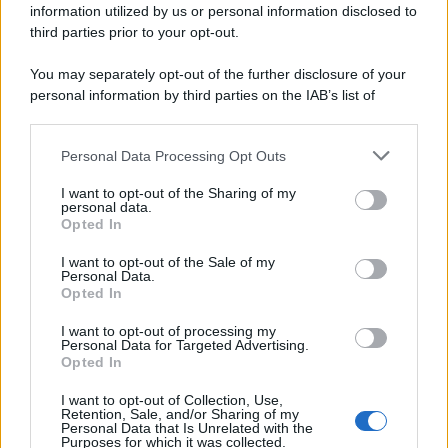
information utilized by us or personal information disclosed to
ricostruisce la dieta degli abitanti: cereali, legumi e prodotti
third parties prior to your opt-out.
agricoli erano alla base dell’alimentazione, mentre le risorse
marine avevano un ruolo marginale.
You may separately opt-out of the further disclosure of your
personal information by third parties on the IAB’s list of
Il medagliere /
Europei di nuoto: Pellecani guida una super
downstream participants.
Italia
Personal Data Processing Opt Outs
This information may also be disclosed by us to third parties
on the IAB’s List of Downstream Participants that may further
I want to opt-out of the Sharing of my
disclose it to other third parties.
personal data.
Il centenario /
A L'Aquila arriva la mostra "TITO, 100 anni
Opted In
Please note that this website/app uses one or more Google
attraverso la forma"
services and may gather and store information including but
I want to opt-out of the Sale of my
Personal Data.
not limited to your visit or usage behaviour. You may click to
Opted In
grant or deny consent to Google and its third-party tags to
use your data for below specified purposes in below Google
I want to opt-out of processing my
L'attesa /
Un estate di calcio: tra Mondiali e Serie A
consent section.
Personal Data for Targeted Advertising.
Opted In
I want to opt-out of Collection, Use,
Retention, Sale, and/or Sharing of my
Personal Data that Is Unrelated with the
Purposes for which it was collected.