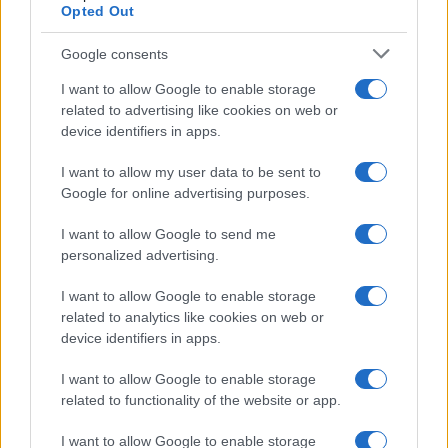
Opted Out
Google consents
I want to allow Google to enable storage
related to advertising like cookies on web or
device identifiers in apps.
I want to allow my user data to be sent to
Google for online advertising purposes.
Syndication
Culture
I want to allow Google to send me
Salute
Globalist
personalized advertising.
Megachip
Globalscience
I want to allow Google to enable storage
related to analytics like cookies on web or
GiULia
Globalsport
device identifiers in apps.
Prima Pagina
I want to allow Google to enable storage
related to functionality of the website or app.
I want to allow Google to enable storage
Giornale dello
Facebook