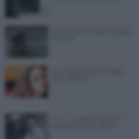
Sole alto, l'amore al tempo della guerra
nei Balcani
Noa: il dialogo risolverà il conflitto
israelo-palestinese
La mostra /
A Milano si aprono le
porte della casa di Dino Buzzati