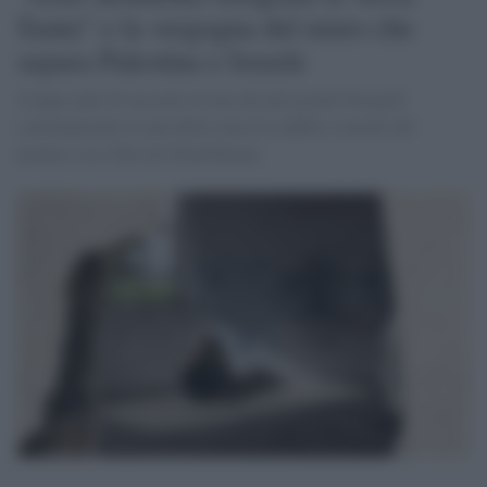
Santa" e la vergogna del muro che
separa Palestina e Israele
Cinque anni di racconto di uno dei più grandi fotografi
contemporanei in una delle zone di conflitto cruciali del
pianeta, reso film da Gilad Baram.