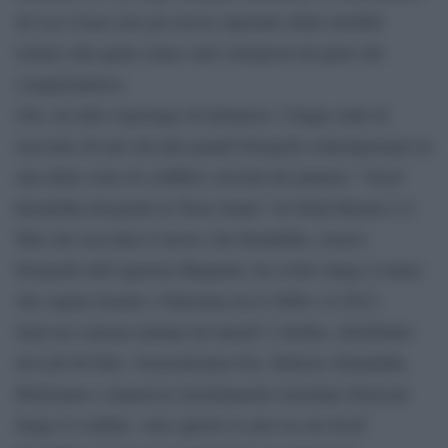
de Las Casas non gli avesse riportato delle terribili
torture alla quale erano stati sottoposti da parte dei
conquistadores.
Ora, un altro reportage di denuncia. Cinque anni di
racconto di uno dei più grandi fotografi contemporanei in
una delle zone di conflitto cruciali del pianeta: “Josef
Koudelka fotografa la Terra Santa” di Gilad Baram è il
film che racconta il lavoro che Koudelka, storico
fotografo dell’agenzia Magnum, ha svolto lungo il muro
che separa Israele e Palestina tra il 2008 e il 2012.
Sarà nei cinema italiani da lunedì 2 ottobre, distribuito
da Lab 80 film. Gerusalemme Est, Hebron, Ramallah,
Betlemme e numerosi insediamenti israeliani dislocati
lungo il confine: sono queste le aree in cui Josef