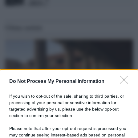
Ultime notizie
Do Not Process My Personal Information
If you wish to opt-out of the sale, sharing to third parties, or
processing of your personal or sensitive information for
targeted advertising by us, please use the below opt-out
section to confirm your selection.
La scoperta /
Oplontis, le vittime dell’eruzione del Vesuvio
furono più numerose del previsto
Please note that after your opt-out request is processed you
Uno studio bioarcheologico sui resti rinvenuti nella Villa B
may continue seeing interest-based ads based on personal