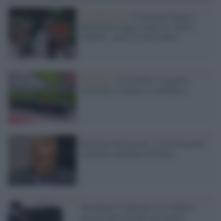
La riflessione /
Il cardinale Zuppi a
Marzabotto legge i nomi di 12mila
bambini morti in Terra Santa
Mondiale /
F1 in bilico: la guerra
costringe a valutare il calendario
Pressioni del governo: i retroscena del
contratto milionario di Fazio
Workshop "Confronto vs Conflitto"
alle giornate europee del cinema