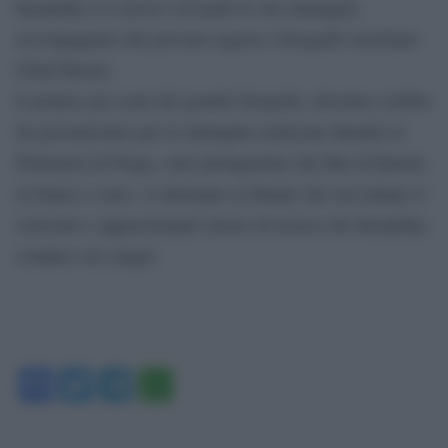
Koudelka si è mosso cercando le sue immagini,
accompagnato dal giovane regista e fotografo israeliano
Gilad Baram.
E proprio gli scatti del grande fotografo, divenuto celebre
da giovanissimo per le immagini realizzate durante la
Primavera di Praga, sono protagoniste del film di Baram:
in bianco e nero, si alternano ai filmati che raccontano il
certosino e appassionante lavoro di ricerca che Koudelka
conduce sul campo.
Facebook
Twitter
Telegram
WhatsApp