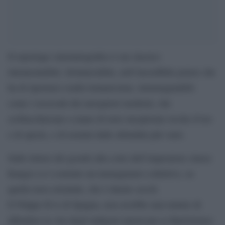
Il reportage cinematografico è un classico
intramontabile. Irrinunciabile, nell’incredibile potere che
ha di riportarci realtà lontanissime, inimmaginabili:
come i resoconti dei navigatori moderni, che
scribacchiavano a mano di terre inesplorate ricche d’oro
e di spezie, e di uomini dalle abitudini più varie.
Sulle lettere dei gesuiti alla corte dell’imperatore cinese
Kangxi si è costruito un immaginario collettivo, su
quella terra orientale, che è durato secoli.
E Filippo II re di Spagna, non avrebbe mai tentato di
difendere la vita degli indigeni americani se Bartolomeo