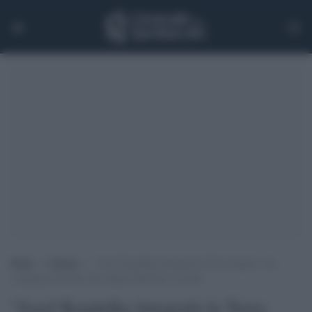
Home
>
Cinema
>
“Josef Koudelka fotografa la Terra Santa” e la
vergogna del muro che separa Palestina e Israele
"Josef Koudelka fotografa la Terra