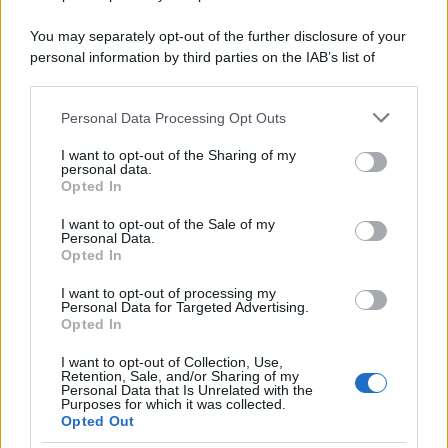
in una clinica torinese dopo un periodo di malattia.
You may separately opt-out of the further disclosure of your
personal information by third parties on the IAB’s list of
Motociclismo /
Raúl Fernández vince il Gp di Gran
downstream participants.
Bretagna davanti a Martin e Bezzecchi
Personal Data Processing Opt Outs
This information may also be disclosed by us to third parties
on the IAB’s List of Downstream Participants that may further
I want to opt-out of the Sharing of my
disclose it to other third parties.
personal data.
Il libro /
La letteratura che racconta l’estate
Opted In
Please note that this website/app uses one or more Google
services and may gather and store information including but
I want to opt-out of the Sale of my
Personal Data.
not limited to your visit or usage behaviour. You may click to
Opted In
grant or deny consent to Google and its third-party tags to
use your data for below specified purposes in below Google
I want to opt-out of processing my
L’evento /
Premio Dessì 2026, Villacidro si accende di
consent section.
Personal Data for Targeted Advertising.
cultura
Opted In
I want to opt-out of Collection, Use,
Retention, Sale, and/or Sharing of my
Personal Data that Is Unrelated with the
Purposes for which it was collected.
Opted Out