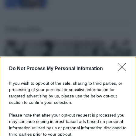
Ultime notizie
Do Not Process My Personal Information
If you wish to opt-out of the sale, sharing to third parties, or
processing of your personal or sensitive information for
targeted advertising by us, please use the below opt-out
section to confirm your selection.
Please note that after your opt-out request is processed you
Il lutto /
Addio a Livio Berruti, leggenda dello sprint
may continue seeing interest-based ads based on personal
italiano
information utilized by us or personal information disclosed to
third parties prior to your opt-out.
L’oro olimpico nei 200 metri a Roma 1960 aveva 87 anni. È morto