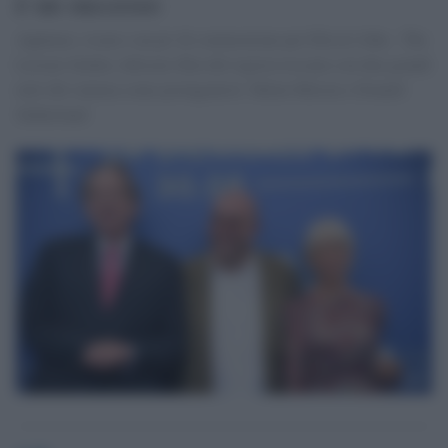
è un successo
Applausi, risate e un po' di commozione per Ella & John - The
Leisure Seeker, delicato film del regista toscano con due grandi
miti del cinema come protagonisti: Helen Mirren e Donald
Sutherland