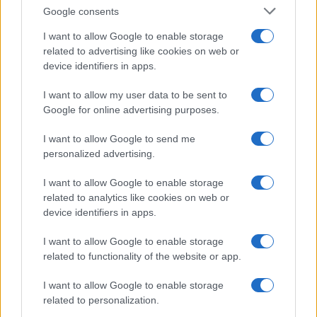
Google consents
I want to allow Google to enable storage
related to advertising like cookies on web or
device identifiers in apps.
I want to allow my user data to be sent to
Google for online advertising purposes.
Syndication
Culture
I want to allow Google to send me
Salute
Globalist
personalized advertising.
Megachip
Globalscience
I want to allow Google to enable storage
related to analytics like cookies on web or
GiULia
Globalsport
device identifiers in apps.
Prima Pagina
I want to allow Google to enable storage
related to functionality of the website or app.
I want to allow Google to enable storage
Giornale dello
Facebook
related to personalization.
Spettacolo