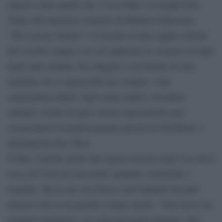
rancori come quello che c’è tra John e la moglie Ella.
Tratto dal’omonimo romanzo di Michael Zadoorian,
‘The Leisure Seeker’ è il riscatto di una coppia a bordo
del vecchio camper con cui andavano in vacanza coi figli
negli anni settanta. Per sfuggire a un destino di cure
mediche che li separerebbe per sempre, i due
sorprendeno infatti i figli ormai adulti e invadenti
salendo a bordo di quel veicolo anacronistico per
scaraventarsi avventurosamente giù per la Old Route 1,
destinazione Key West.
Il film, il primo girato dal regista toscano negli Usa, ha il
tocco di Virzì nel mescolare umanità, commedia e
tragedia. Ma la sua vera forza è nell’intimità che può
nascere solo in un grande e lungo amore. “Non avevo un
progetto migratorio, mi sento un regista italiano” dice