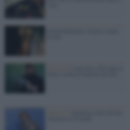
Virzì
Donald Sutherland, Casanova compie
80 anni
Venezia 74 /
Leone d'oro a The shape of
Water, la fiaba di Guillermo del Toro
Venezia 74 /
Rampling, la diva che dice
100 parole in 95 minuti