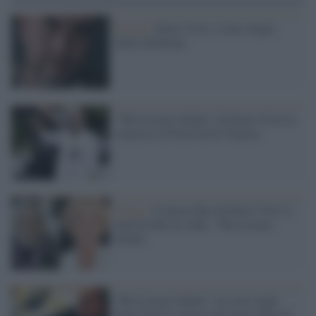
In sala /
Paolo Virzì: il mio elogio
della ribellione
"The Leisure Seeker" di Paolo Virzì in
concorso al Festival di Venezia
Trama /
Il nuovo film di Paolo Virzì si
intitola Ella & John - The Leisure
Seeker
'The Leisure Seeker': in corso negli
Stati Uniti le riprese del nuovo film di