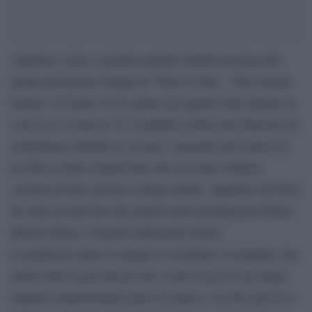
Applausi, risate e perfino qualche furtiba lacrima alla
prima proiezione stampa di “Ella & John – The Leisure
Seeker” di Paolo Virzì, primo dei quattro film italiani in
concorso a Venezia 74. Il pubblico della sala Darsena ha
sottolineato durante la visione i momenti più ironici di
un film a tratti commovente che racconta l’ultima
vacanza di due anziani coniugi malati. Applausi sui titoli
di coda ai nomi dei due grandi attori protagonisti Helen
Mirren (Ella) e Donald Sutherland (John).
La pellicola mette in campo la vecchiaia, la malattia, ma
anche tutta la giovinezza che ci può essere in un lungo
rapporto matrimoniale pieno di amore, vecchie gelosie e