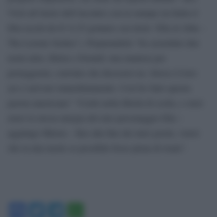
Virzì all’inizio dell’incontro con la stampa (in Italia il
film uscirà da 01 il 25 gennaio con titolo ‘Ella & John –
The Leisure Seeker’). Preparandolo “ho azzardato due
nomi mito, Helen e Donald, una maniera per
proteggermi, convinto che dicessero no. Invece il loro
yes è arrivato immediatamente. Così ho fatto questa
pazzia americana” “Credo nella libertà di scelta, e orrei
avere la stessa energia del mio personaggio Ella –
aggiunge Mirren – fino alla fine dei miei giorni, vorrei
che la mia morte se possibile fosse piena di risate”.
Facebook
Twitter
Telegram
WhatsApp