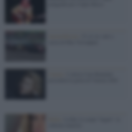
piangendo per il figlio Rocco
Automobilismo /
F1 al via: tutti a
caccia di Max Verstappen
Cinema /
L’attrice Cate Blanchett
presiederà la giuria di Venezia 2020
Media /
La Rai, le scarpe "fugate", la
sobrietà smarrita