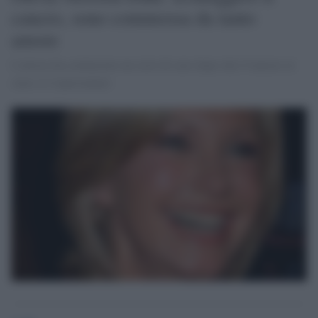
cancro, sono commossa da tanto
amore
L'attrice ha cominciato un ciclo di cure dopo che il tumore al
seno si è ripresentato