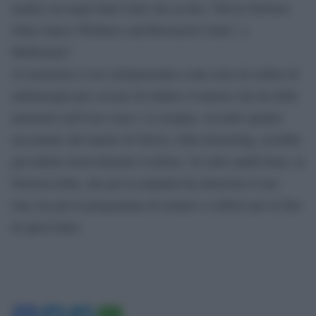
medici sia negli Stati Uniti che al mio ‘Olivia Newton-
John Cancer Wellness and Research Center’ a
Melbourne”.
Al momento si sta sottoponendo a una serie di sedute di
radioterapia per cercare di ridurre il tumore che ha delle
metastasi nell’osso sacro. La terapia, secondo quanto
raccontato dal marito di Olivia, John Easterling, avrebbe
già ridotto notevolmente il dolore. Se tutto andrà bene, la
Newton-John, che per la malattia ha interrotto il suo
tour, ha già in programma di tornare a esibirsi per la fine
di quest’anno.