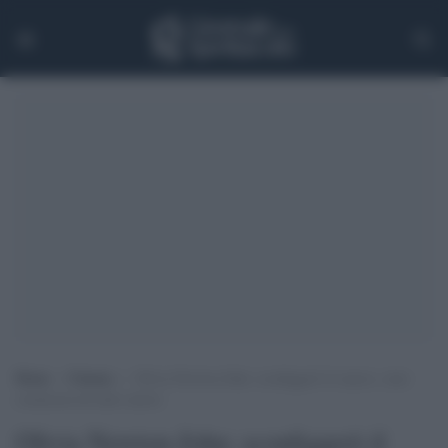
Home
>
Cinema
>
Olivia Newton-John: sconfiggerò il cancro, sono
commossa da tanto amore
Olivia Newton-John: sconfiggerò il