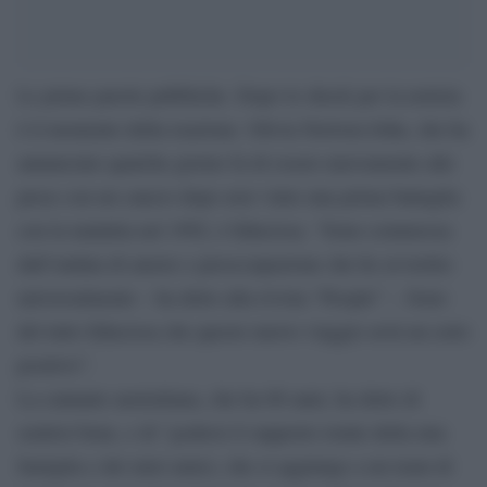
Le prime parole pubbliche. Dopo lo shock per la notizia
è il momento della reazione. Olivia Newton-John, che ha
annunciato qualche giorno fa di essere nuovamente alle
prese con un cancro dopo aver vinto una prima battaglia
con la malattia nel 1992, è fiduciosa. “Sono commossa
dall’ondata di amore e preoccupazione che ho avvertito
universalmente – ha detto alla rivista “People” -. Sono
del tutto fiduciosa che questo nuovo viaggio avrà un esito
positivo”.
La cantante australiana, che ha 68 anni, ha detto di
sentirsi bene, e di “godersi il supporto totale della mia
famiglia e dei miei amici, che si aggiunge a un team di