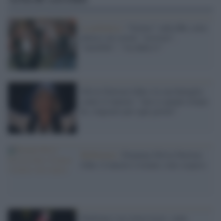
La polemica /
“Grease” sulla Bbc sotto
attacco sui social: “sessista”,
“omofobo”, “via dalla tv”
Olivia Newton-John e la sua battaglia
contro il tumore: "non so quanto tempo
ho, ringrazio per ogni giorno"
Melbourne /
Dramma Olivia Newton-
John: il tumore è tornato, tour sospeso
Madonna è un clown triste: canta