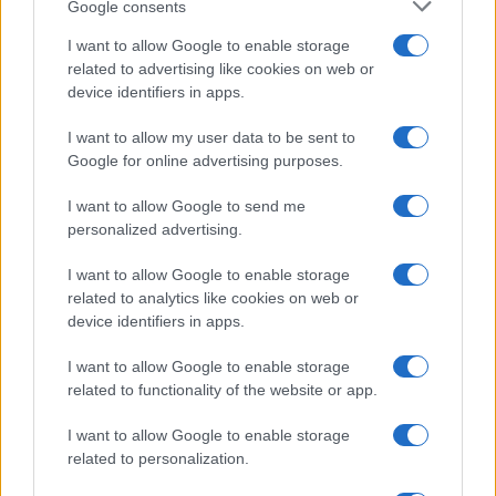
Google consents
I want to allow Google to enable storage
related to advertising like cookies on web or
device identifiers in apps.
I want to allow my user data to be sent to
Google for online advertising purposes.
Syndication
Culture
I want to allow Google to send me
Salute
Globalist
personalized advertising.
Megachip
Globalscience
I want to allow Google to enable storage
related to analytics like cookies on web or
GiULia
Globalsport
device identifiers in apps.
Prima Pagina
I want to allow Google to enable storage
related to functionality of the website or app.
I want to allow Google to enable storage
Giornale dello
Facebook
related to personalization.
Spettacolo
Twitter