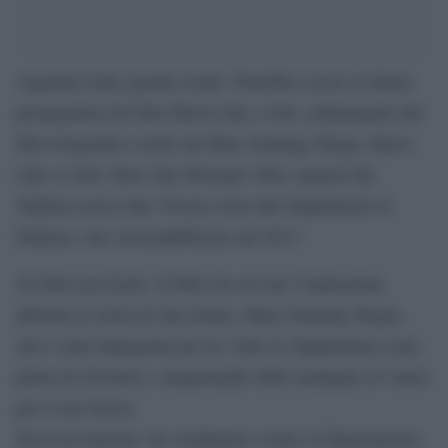
Angelina Jolie guarda avanti. Potrebbe essere la futura
protagonista del film Shoot Like a Girl, adattamento del
libro biografico scritto da Mary Jennings Hegar, Shoot
Like A Girl: How One Woman’s War Against the
Taliban Led to Her Victory Over the Department of
Defense, che verrà pubblicato nel 2017.
Un film non facile. Il libro da cui trae l’ispirazione
affornta la storia di una donna, Mary Jennings Hegar,
che è stata impegnata per tre volte in Afghanistan come
pilota di elicotteri, conquistando delle medaglie al valore
per il suo lavoro.
Successivamente, ha combattuto contro il Dipartimento