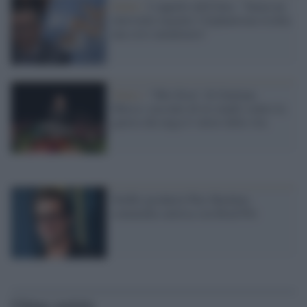
Salute /
L'appello dell'Oms: "Senza un
intervento urgente l'Afghanistan rischia
una crisi umanitaria"
Teatro /
"Mio Eroe" di Giuliana
Musso, racconto di tre madri contro la
guerra che nega il valore della vita
Netflix produrrà War Machine,
commedia satirica con Brad Pitt
Ultime notizie