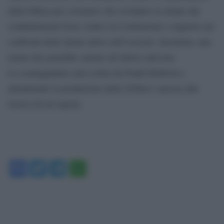
della Difesa per sostenere che escludere le donne dai
combattimenti fosse contro la Costituzione e ingiusto nei
confronti delle donne attive nell’esercito. Insomma, una
trama che potrebbe calzare all’attrice-attivista.
La sceneggiatura sarà scritta da Frank Baldwin e
attualmente la produzione della TriStar è ancora alla
ricerca di un regista.
Facebook
Twitter
Telegram
WhatsApp