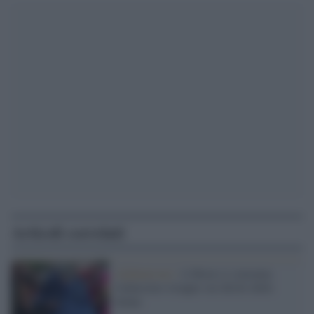
Articoli correlati
Afghanistan /
A Herat si consuma
l'ennesimo strappo sui diritti delle
donne