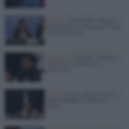
Cinema /
”No Good Men” inaugura la
Berlinale 2026 e ricorda come esistano
anche uomini buoni
Afghanistan /
I talebani: "Manderemo
ambasciatori nei paesi che ci
riconoscono"
Kabul /
L'esperto: talebani divisi tra i
falchi di Haqqani e i moderati di
Baradar