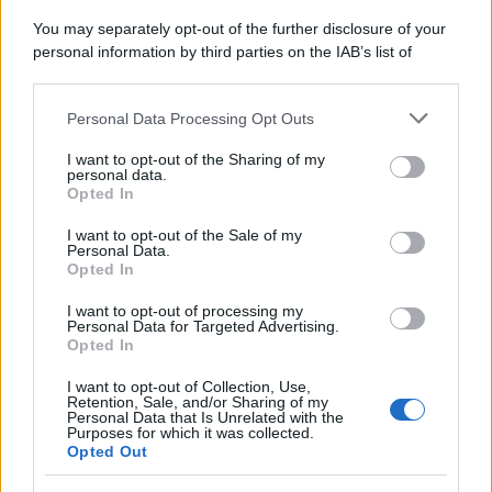
una cerimonia commemorativa.
You may separately opt-out of the further disclosure of your
personal information by third parties on the IAB’s list of
L'anniversario /
90 anni di Yves Saint Laurent, tra moda e
downstream participants.
scandali
Personal Data Processing Opt Outs
This information may also be disclosed by us to third parties
on the IAB’s List of Downstream Participants that may further
I want to opt-out of the Sharing of my
disclose it to other third parties.
personal data.
Le programmazioni /
I documentari RAI che raccontano
Opted In
Please note that this website/app uses one or more Google
l'Italia: da Mennea, a Tina Anselmi sino a Renzo Piano è
services and may gather and store information including but
atteso un autunno tra grandi biografie, cultura, sport e crime
I want to opt-out of the Sale of my
Personal Data.
not limited to your visit or usage behaviour. You may click to
Opted In
grant or deny consent to Google and its third-party tags to
use your data for below specified purposes in below Google
I want to opt-out of processing my
L'evento /
Cent'anni di Turandot: torna a Verona lo
consent section.
Personal Data for Targeted Advertising.
spettacolo di Zeffirelli
Opted In
I want to opt-out of Collection, Use,
Retention, Sale, and/or Sharing of my
Personal Data that Is Unrelated with the
Purposes for which it was collected.
Opted Out