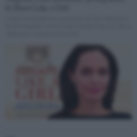
di Shoot Like a Girl
L'attrice sta trattando con la produzione del film, adattamento
del libro biografico scritto da Mary Jennings Hegar tre volte in
Afghanistan come pilota di elicotteri.