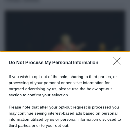
Do Not Process My Personal Information
If you wish to opt-out of the sale, sharing to third parties, or
processing of your personal or sensitive information for
Il lutto /
Addio a Francesco Guccini, il poeta della canzone
targeted advertising by us, please use the below opt-out
d’autore italiana
section to confirm your selection.
Si è spento nella sua Pavana circondato dall’affetto della famiglia.
Autore di capolavori come Auschwitz, La locomotiva,
Please note that after your opt-out request is processed you
L’avvelenata e Canzone per un’amica, ha segnato oltre mezzo
may continue seeing interest-based ads based on personal
information utilized by us or personal information disclosed to
secolo di musica e cultura italiana. I funerali si svolgeranno in
third parties prior to your opt-out.
forma strettamente privata, mentre a settembre sarà organizzata