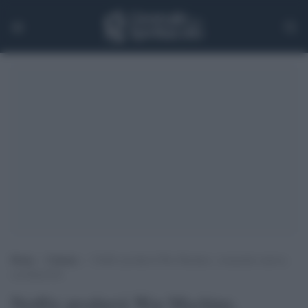
Home
>
Cinema
>
Netflix produrrà War Machine, commedia satirica
con Brad Pitt
Netflix produrrà War Machine,