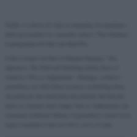
Netflix, il colosso di video in streaming, ha acquistato i
diritti per produrre la commedia satirica “War Machine”:
il protagonista del film sarà Brad Pitt.
Il film è basato sul libro di Michael Hastings “The
Operators: The Wild and Terrifying Inside Story of
America’s War in Afghanistan”. Hastings, scrittore e
giornalista, nel 2010 firmò un pezzo sul Rolling Stone
che portò poi alle dimissioni del generale McChrystal,
allora al comando delle truppe Nato in Afghanistan, per
commenti su Barack Obama. Il giornalista è morto in un
tragico incidente d’auto nel 2013, aveva 33 anni.