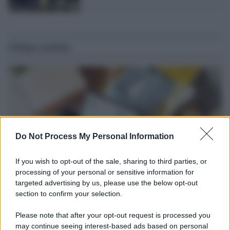
Ultime notizie
Do Not Process My Personal Information
If you wish to opt-out of the sale, sharing to third parties, or
processing of your personal or sensitive information for
targeted advertising by us, please use the below opt-out
section to confirm your selection.
Tendenze /
Sale il numero degli acquisti online in Europa e
aumentano le vendite di articoli second hand
Please note that after your opt-out request is processed you
Circa il 20% riguarda l'abbigliamento. Sempre più successo per i
may continue seeing interest-based ads based on personal