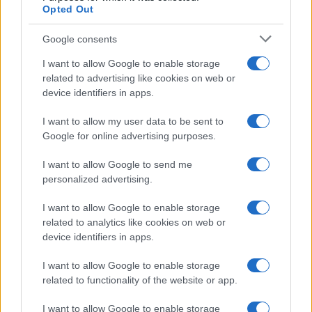
Opted Out
Google consents
I want to allow Google to enable storage
related to advertising like cookies on web or
device identifiers in apps.
I want to allow my user data to be sent to
Google for online advertising purposes.
Syndication
Culture
I want to allow Google to send me
Salute
Globalist
personalized advertising.
Megachip
Globalscience
I want to allow Google to enable storage
related to analytics like cookies on web or
GiULia
Globalsport
device identifiers in apps.
Prima Pagina
I want to allow Google to enable storage
related to functionality of the website or app.
I want to allow Google to enable storage
Giornale dello
Facebook