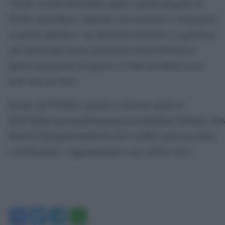
“Siamo eccitati di prendere parte a questo progetto di
Netflix di produrre contenuti così innovativi e di proporli
al grande pubblico”, ha dichiarato Brad Pitt. La pellicola
sarà diretta dal regista australiano David Michod: le
riprese inizieranno ad agosto e il film dovrebbe uscire
nelle sale nel 2016.
Intanto [url”Netflix è pronto a sbarcare anche in
Italia”]http://giornaledellospettacolo.globalist.it/Detail_N
ID=82735&typeb=0&06-06-2015–netflix-arriva-in-italia-
a-ottobre[/url]: l’appuntamento è per ottobre 2015.
Facebook
Twitter
Telegram
WhatsApp