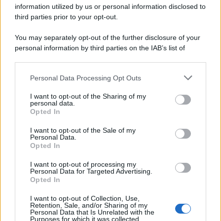
information utilized by us or personal information disclosed to
capi di seconda mano e per l'abbigliamento sportivo. Ad attrarre i
third parties prior to your opt-out.
consumatori è anche il gorpcore, la tendenza ad abbinare
l'abbigliamento sportivo con quello di tutti i giorni.
You may separately opt-out of the further disclosure of your
personal information by third parties on the IAB’s list of
Il caso /
Trump ha quasi esaurito l'arsenale Usa, ma il
downstream participants.
tycoon smentisce
Personal Data Processing Opt Outs
This information may also be disclosed by us to third parties
on the IAB’s List of Downstream Participants that may further
I want to opt-out of the Sharing of my
disclose it to other third parties.
personal data.
La banca /
Caso Mps: i pm milanesi ora vogliono vederci
Opted In
Please note that this website/app uses one or more Google
chiaro sulle “chat” tra un dirigente del Mef e alcuni ministri
services and may gather and store information including but
I want to opt-out of the Sale of my
Personal Data.
not limited to your visit or usage behaviour. You may click to
Opted In
grant or deny consent to Google and its third-party tags to
use your data for below specified purposes in below Google
I want to opt-out of processing my
La data /
L'8 agosto, quando la memoria dovrebbe insegnarci
consent section.
Personal Data for Targeted Advertising.
qualcosa
Opted In
I want to opt-out of Collection, Use,
Retention, Sale, and/or Sharing of my
Personal Data that Is Unrelated with the
Purposes for which it was collected.