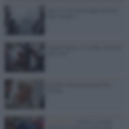
Qual è il vostro personaggio preferito
degli Avengers?
Captain America: Civil War, voi da che
parte state?
Brad Pitt: biondo platino per War
Machine
Afghanistan /
A Herat si consuma
l'ennesimo strappo sui diritti delle