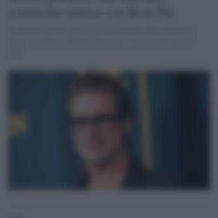
commedia satirica con Brad Pitt
La pellicola diretta dal regista australiano David Michod è
basata sul libro di Michael Hastings e uscirà nelle sale nel
2016.