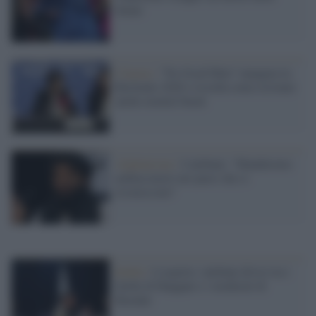
donne
Cinema /
”No Good Men” inaugura la
Berlinale 2026 e ricorda come esistano
anche uomini buoni
Afghanistan /
I talebani: "Manderemo
ambasciatori nei paesi che ci
riconoscono"
Kabul /
L'esperto: talebani divisi tra i
falchi di Haqqani e i moderati di
Baradar