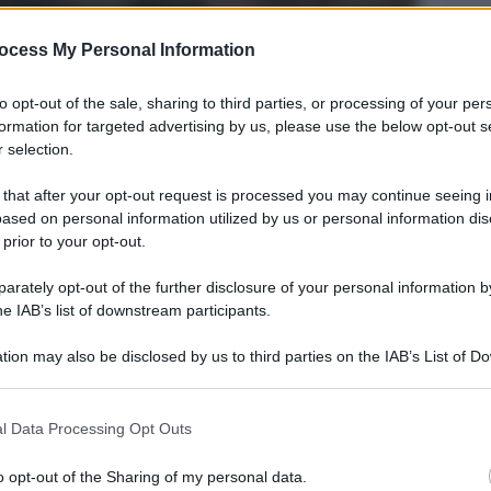
ocess My Personal Information
to opt-out of the sale, sharing to third parties, or processing of your per
formation for targeted advertising by us, please use the below opt-out s
 selection.
 that after your opt-out request is processed you may continue seeing i
ased on personal information utilized by us or personal information dis
 prior to your opt-out.
Legg
rately opt-out of the further disclosure of your personal information by
he IAB’s list of downstream participants.
tion may also be disclosed by us to third parties on the IAB’s List of 
 that may further disclose it to other third parties.
 that this website/app uses one or more Google services and may gath
l Data Processing Opt Outs
including but not limited to your visit or usage behaviour. You may click 
 to Google and its third-party tags to use your data for below specifi
o opt-out of the Sharing of my personal data.
ogle consent section.