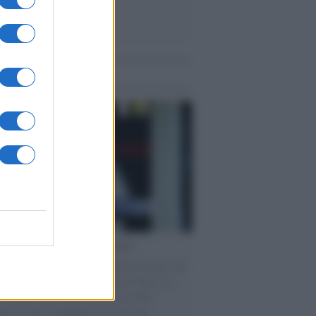
me notizie
cordo /
Le radici di Francesco
omenica di settembre con Guccini nella sua
a Pàvana, tra ricordi del premio Tenco, la
di disegni con Andrea Pazienza sulle
ie di carta, il rapporto con i fan che