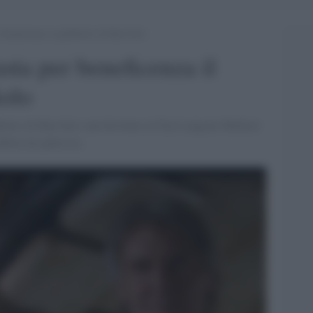
 beneficenza il giubbotto di Han Solo
asta per beneficenza il
Solo
giubotto di Han Solo sarà devoluto al Nyu Langone Medical
ffetta da epilessia.