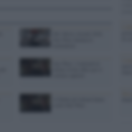
conti
monta
L'al
postu
6,
Mtv Movie Awards 2016,
di cr
Star Wars domina le
nomination
L'in
Star Wars: 2 miliardi di
nuovo
più
dollari al box office per il
Sant
settimo capitolo
Musi
A Natale gli italiani hanno
Mado
scelto Star Wars