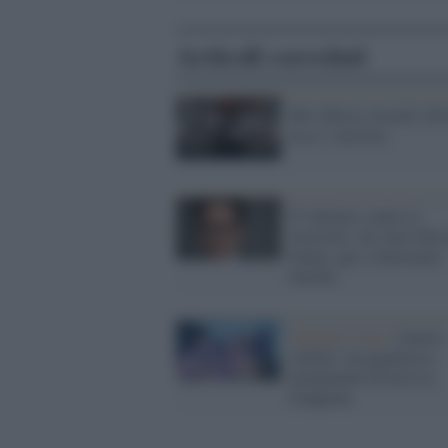
Articoli correlati
Mtv Movie Awards 201
ecco i vincitori
JJ Abrams contro il
razzismo: nei miei film 
donne, gay e minoranze
etniche
Cinema e Arte /
Guerre
stellari: un gigantesco
monumento di neve in
Giappone