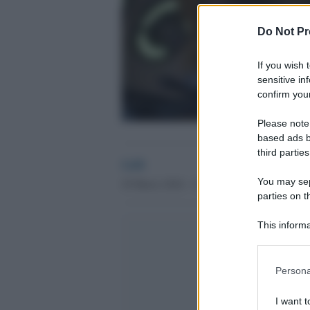
Do Not Pr
If you wish 
sensitive in
confirm your
Please note
based ads b
third parties
GdS
You may sepa
29 Marzo 2016 - 11.56
parties on t
This informa
Participants
Please note
Persona
information 
deny consent
I want t
in below Go