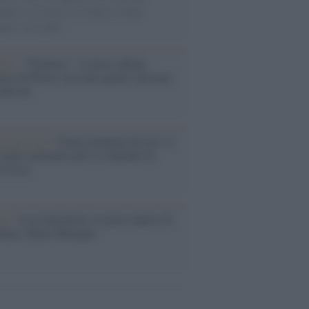
nuano a cercarlo e la bellezza delle
gne e dei gatti.
bum /
"Timeless", il nuovo album
mo di Prince racconta quattro decenni
eatività
augurazione /
Cuneo inaugura Esseci: il
 polo culturale nell’ex ospedale di
a Croce
ca /
Love Sensation, il primo duetto di
nna e Kylie Minogue