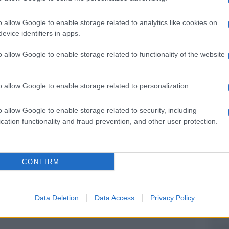
ambina. La decisione di vendere il giubotto è stata
o allow Google to enable storage related to analytics like cookies on
a Georgia da quando è in cura nell’ospedale:
evice identifiers in apps.
one Medical Center, Georgia non ha più una
Ulti
o allow Google to enable storage related to functionality of the website
o allow Google to enable storage related to personalization.
o allow Google to enable storage related to security, including
pp
cation functionality and fraud prevention, and other user protection.
CONFIRM
Il ri
Una d
Data Deletion
Data Access
Privacy Policy
casa 
gara 
tovagl