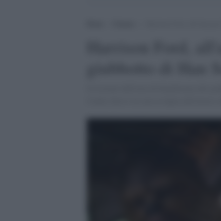
Home
>
Cinema
>
Harrison Ford, all’asta per
Harrison Ford, all'
giubbotto di Han 
Il ricavato dell'asta di beneficenza del 
Center dove è in cura la figlia dell'attore a