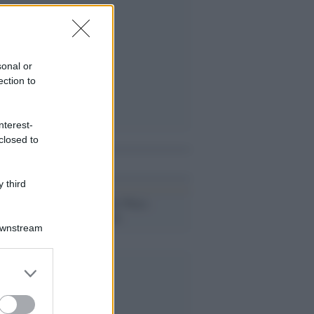
sonal or
ection to
nterest-
closed to
i anche
 third
Box office, Star Wars:
incasso stellare
Downstream
er and store
to grant or
ed purposes