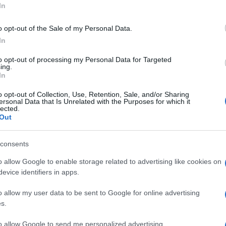
In
o opt-out of the Sale of my Personal Data.
In
to opt-out of processing my Personal Data for Targeted
ing.
In
giubotto utilizzato da Han Solo durante le
o opt-out of Collection, Use, Retention, Sale, and/or Sharing
della forza”: un vero e proprio oggetto di culto per
ersonal Data that Is Unrelated with the Purposes for which it
lected.
messo in vendita per beneficenza. L’intero ricavato
Out
Nyu Langone Medical Center, la struttura dove
consents
 ha in cura Georgia, la figlia 25enne affetta da
o allow Google to enable storage related to advertising like cookies on
evice identifiers in apps.
o capitolo della saga di Star Wars, durante
o allow my user data to be sent to Google for online advertising
 svelato i problemi della figlia: “Vedere uno dei
s.
ia è devastante”, aggiungendo che la ragazza
to allow Google to send me personalized advertising.