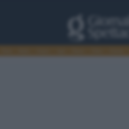
Trade
Radio
Games
Agis
Danza
Video
Cinema