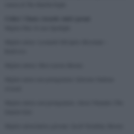
sonora di The Hateful Eight.
Critics’ Choice Awards: tutti i premi
Miglior film: Il caso Spotlight
Miglior attore: Leonardo DiCaprio (Revenant –
Redivivo)
Miglior attrice: Brie Larson (Room)
Miglior attore non protagonista: Sylvester Stallone
(Creed)
Miglior attrice non protagonista: Alicia Vikander (The
Danish Girl)
Miglior attore/attrice giovane: Jacob Tremblay (Room)