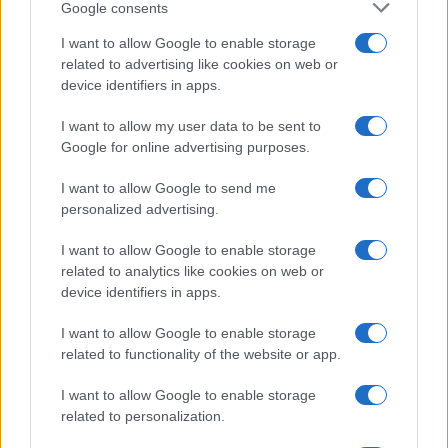
Google consents
I want to allow Google to enable storage
related to advertising like cookies on web or
device identifiers in apps.
I want to allow my user data to be sent to
Google for online advertising purposes.
Syndication
Culture
I want to allow Google to send me
Salute
Globalist
personalized advertising.
Megachip
Globalscience
I want to allow Google to enable storage
related to analytics like cookies on web or
GiULia
Globalsport
device identifiers in apps.
Prima Pagina
I want to allow Google to enable storage
related to functionality of the website or app.
I want to allow Google to enable storage
Giornale dello
Facebook
related to personalization.
Spettacolo
Twitter