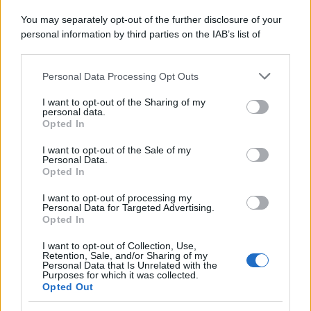
in una clinica torinese dopo un periodo di malattia.
You may separately opt-out of the further disclosure of your
personal information by third parties on the IAB’s list of
Motociclismo /
Raúl Fernández vince il Gp di Gran
downstream participants.
Bretagna davanti a Martin e Bezzecchi
Personal Data Processing Opt Outs
This information may also be disclosed by us to third parties
on the IAB’s List of Downstream Participants that may further
I want to opt-out of the Sharing of my
disclose it to other third parties.
personal data.
Il libro /
La letteratura che racconta l’estate
Opted In
Please note that this website/app uses one or more Google
services and may gather and store information including but
I want to opt-out of the Sale of my
Personal Data.
not limited to your visit or usage behaviour. You may click to
Opted In
grant or deny consent to Google and its third-party tags to
use your data for below specified purposes in below Google
I want to opt-out of processing my
L’evento /
Premio Dessì 2026, Villacidro si accende di
consent section.
Personal Data for Targeted Advertising.
cultura
Opted In
I want to opt-out of Collection, Use,
Retention, Sale, and/or Sharing of my
Personal Data that Is Unrelated with the
Purposes for which it was collected.
Opted Out