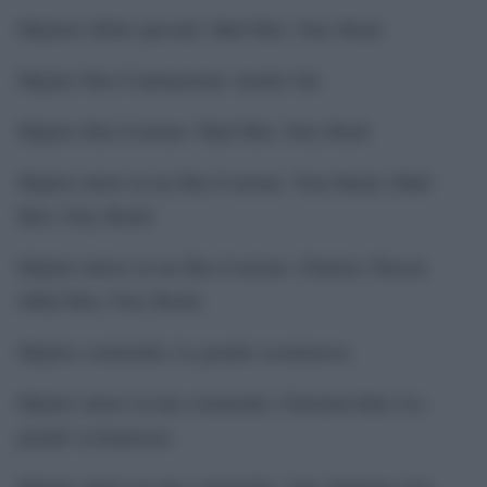
Migliori effetti speciali: Mad Max: Fury Road
Miglior film d’animazione: Inside Out
Miglior film d’azione: Mad Max: Fury Road
Miglior attore in un film d’azione: Tom Hardy (Mad
Max: Fury Road)
Miglior attrice in un film d’azione: Charlize Theron
(Mad Max: Fury Road)
Miglior commedia: La grande scommessa
Miglior attore in una commedia: Christian Bale (La
grande scommessa)
Miglior attrice in una commedia: Amy Schumer (Un