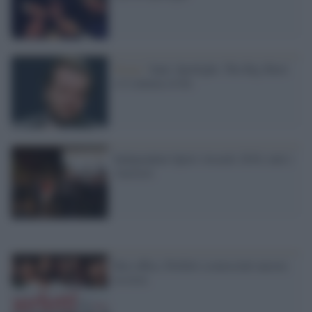
Oscar /
Saul, Spotlight, The Big Short
e il cinema civile
Independent Spirit Awards 2016, tutti i
vincitori
Box office, Perfetti sconosciuti ancora
in testa