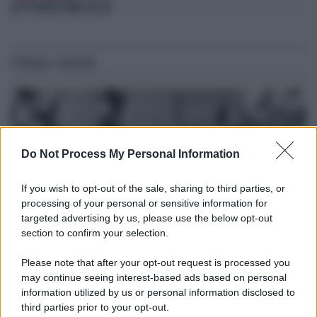
Ultime notizie
Do Not Process My Personal Information
If you wish to opt-out of the sale, sharing to third parties, or
processing of your personal or sensitive information for
targeted advertising by us, please use the below opt-out
section to confirm your selection.
Please note that after your opt-out request is processed you
Il lutto /
Addio a Livio Berruti, leggenda dello sprint
may continue seeing interest-based ads based on personal
italiano
information utilized by us or personal information disclosed to
third parties prior to your opt-out.
L’oro olimpico nei 200 metri a Roma 1960 aveva 87 anni. È morto