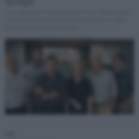
Spotlight
Il caso Spotlight è il miglior film dei Critics' Choice Awards.
Vincono anche Leonardo DiCaprio (miglior attore) e Ennio
Morricone (miglior colonna sonora).
GdS