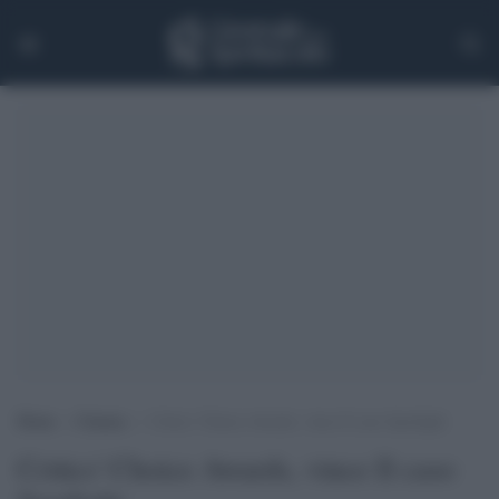
Home
>
Cinema
>
Critics’ Choice Awards, vince Il caso Spotlight
Critics' Choice Awards, vince Il caso