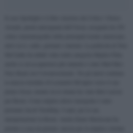
Il caso Spotlight è il film vincitore dei Critics’ Choice
Awards, premi antesignani dell’Oscar, assegnati da 250
critici cinematografici delle principali testate americane,
attivi in tv, radio, giornali e internet. La pellicola di Tom
McCarthy ha infatti vinto nella categoria Miglior Film,
anche se ad accaparrarsi più statuette è stato Mad Max:
Fury Road con 9 riconoscimenti. Tra gli attori continua
la marcia trionfale di Leonardo DiCaprio verso il suo
primo Oscar, mentre tra le donne ha vinto Brie Larson
per Room. Come miglior attore emergente è stato
premiato Jacob Tremblay, 9 anni, per la sua
interpretazione in Room. Anche Ennio Morricone ha
portato a casa un premio: ancora per la miglior colonna