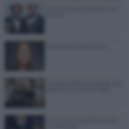
Ai Bafta trionfo per Morricone e The
Revenant
Michael Keaton compie 65 anni
Il cardinale O'Malley su Spotlight: film
importante per le vittime di abusi
Oscar 2016, il selfie della vittoria del
cast di Spotlight