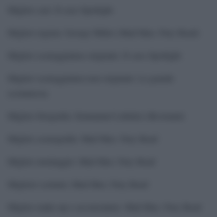
Miglior cast: Il caso Spotlight
Miglior regista: George Miller (Mad Max: Fury Road)
Miglior sceneggiatura originale: Il caso Spotlight
Miglior sceneggiatura non originale: La grande
scommessa
Miglior fotografia: Emmanuel Lubekzi (Revenant)
Miglior scenografia: Mad Max: Fury Road
Miglior montaggio: Mad Max: Fury Road
Migliori costumi: Mad Max: Fury Road
Miglior make-up e acconciature: Mad Max: Fury Road