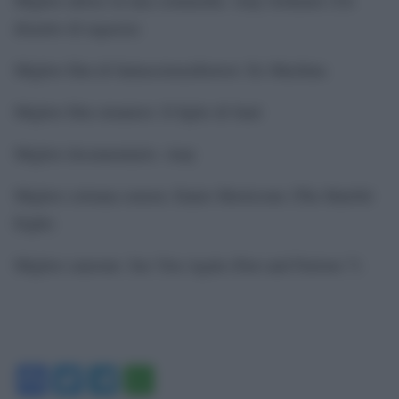
disastro di ragazza)
Miglior film di fantascienza/horror: Ex Machina
Miglior film straniero: Il figlio di Saul
Miglior documentario: Amy
Miglior colonna sonora: Ennio Morricone (The Hateful
Eight)
Miglior canzone: See You Again (Fast and Furious 7)
Facebook
Twitter
Telegram
WhatsApp