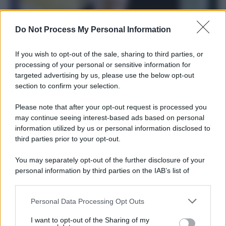
Do Not Process My Personal Information
If you wish to opt-out of the sale, sharing to third parties, or
processing of your personal or sensitive information for
targeted advertising by us, please use the below opt-out
section to confirm your selection.
Il ricordo /
Le radici di Francesco
Please note that after your opt-out request is processed you
Una domenica di settembre con Guccini nella sua casa a Pàvana,
may continue seeing interest-based ads based on personal
information utilized by us or personal information disclosed to
tra ricordi del premio Tenco, la gara di disegni con Andrea
third parties prior to your opt-out.
Pazienza sulle tovaglie di carta, il rapporto con i fan che
continuano a cercarlo e la bellezza delle montagne e dei gatti.
You may separately opt-out of the further disclosure of your
personal information by third parties on the IAB’s list of
L'album /
"Timeless", il nuovo album postumo di Prince
downstream participants.
racconta quattro decenni di creatività
Personal Data Processing Opt Outs
This information may also be disclosed by us to third parties
on the IAB’s List of Downstream Participants that may further
I want to opt-out of the Sharing of my
disclose it to other third parties.