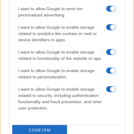
I want to allow Google to send me
Salute
Globalist
personalized advertising.
Megachip
Globalscience
I want to allow Google to enable storage
related to analytics like cookies on web or
GiULia
Globalsport
device identifiers in apps.
Prima Pagina
I want to allow Google to enable storage
related to functionality of the website or app.
I want to allow Google to enable storage
Giornale dello
Facebook
related to personalization.
Spettacolo
Twitter
I want to allow Google to enable storage
Wondernet
related to security, including authentication
Cookie Policy
functionality and fraud prevention, and other
Giuliana Sgrena
user protection.
Preferenze Privacy
CONFIRM