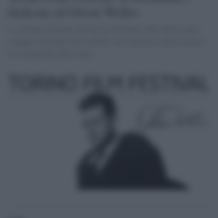
dedicata ad Orson Welles
La 33esima edizione del festival all'ombra della Mole rende
omaggio al grande Orson Welles nel centenario della nascita e
nel trentennale della morte.