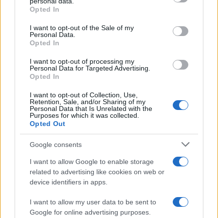
personal data.
L'inaugurazione /
Cuneo inaugura Esseci: il nuovo polo
Opted In
Please note that this website/app uses one or more Google
culturale nell’ex ospedale di Santa Croce
services and may gather and store information including but
I want to opt-out of the Sale of my
Personal Data.
not limited to your visit or usage behaviour. You may click to
Opted In
grant or deny consent to Google and its third-party tags to
use your data for below specified purposes in below Google
I want to opt-out of processing my
Musica /
Love Sensation, il primo duetto di Madonna e Kylie
consent section.
Personal Data for Targeted Advertising.
Minogue
Opted In
I want to opt-out of Collection, Use,
Retention, Sale, and/or Sharing of my
Personal Data that Is Unrelated with the
Purposes for which it was collected.
Opted Out
Google consents
I want to allow Google to enable storage
related to advertising like cookies on web or
device identifiers in apps.
I want to allow my user data to be sent to
Google for online advertising purposes.
Syndication
Culture