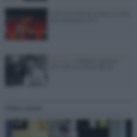
Torino Film Festival: il futuro è il tema
della retrospettiva 2015
La mostra /
A Milano si aprono le
porte della casa di Dino Buzzati
Ultime notizie