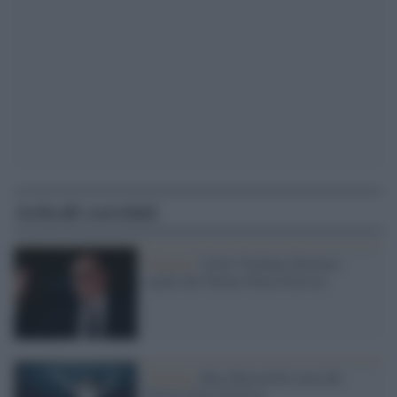
Articoli correlati
Cinema /
Carlo Verdone direttore
ospite del Torino Film Festival
Cinema /
Rita Hayworth icona del
Torino Film Festival