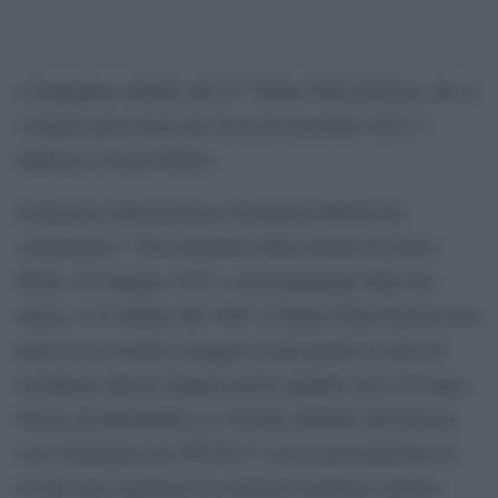
L’immagine simbolo del 33° Torino Film Festival, che si
svolgerà quest’anno dal 20 al 28 novembre 2015, è
dedicata a Orson Welles.
Il direttore della kermesse Emanuela Martini ha
commentato: “Nel centenario della nascita di Orson
Wells, il 6 maggio 1915, e nel trentennale della sua
morte, il 10 ottobre del 1985, il Torino Film Festival non
poteva non rendere omaggio al più grande di tutti gli
esordienti (diresse Quarto potere quando aveva 25 anni).
Perciò gli dedichiamo la 33esima edizione del festival,
con l’immagine del Tff 2015 e con la presentazione di
tre dei suoi capolavori in versione restaurata, Quarto