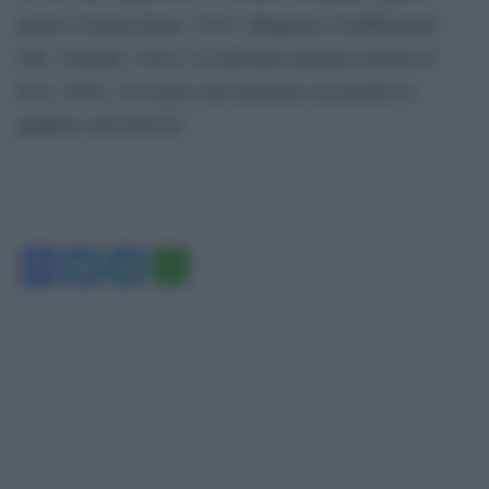
potere (Citizen Kane, 1941), Rapporto Confidenziale
(Mr. Arkadin, 1955) e L’infernale Quinlan (Touch of
Evil, 1958). Un regalo che speriamo sia gradito al
pubblico del festival”.
Facebook
Twitter
Telegram
WhatsApp