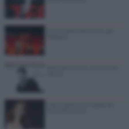
Al via il Torino Film Festival: apre
Suffragette
Torino Film Festival: ecco la 33esima
edizione
Chiara Francini sarà la madrina del
Torino Film Festival