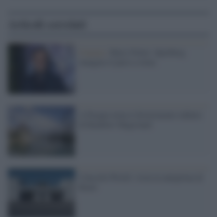
Articoli correlati
Cinema /
Harry Potter: Spielberg
inaugura il parco a tema
A Pasqua torna il divertimento infinito
di Rainbow Magicland
Cinecittà World: visita in anteprima di
Renzi