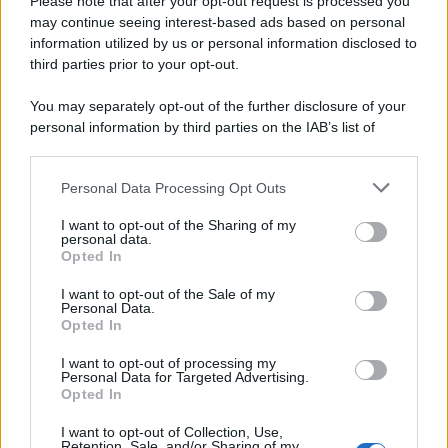
Please note that after your opt-out request is processed you
L'attesa /
Un estate di calcio: tra Mondiali e Serie A
may continue seeing interest-based ads based on personal
information utilized by us or personal information disclosed to
Terminata la Coppa del Mondo, Infantino prova a privatizzare i
third parties prior to your opt-out.
tornei mondiali. Nel frattempo, il calciomercato va avanti e
sembra regalarci una Serie A di livello
You may separately opt-out of the further disclosure of your
personal information by third parties on the IAB’s list of
Tendenze /
Sale il numero degli acquisti online in Europa e
downstream participants.
aumentano le vendite di articoli second hand
Personal Data Processing Opt Outs
This information may also be disclosed by us to third parties
on the IAB’s List of Downstream Participants that may further
I want to opt-out of the Sharing of my
disclose it to other third parties.
personal data.
Il caso /
Trump ha quasi esaurito l'arsenale Usa, ma il
Opted In
Please note that this website/app uses one or more Google
tycoon smentisce
services and may gather and store information including but
I want to opt-out of the Sale of my
Personal Data.
not limited to your visit or usage behaviour. You may click to
Opted In
grant or deny consent to Google and its third-party tags to
use your data for below specified purposes in below Google
I want to opt-out of processing my
La banca /
Caso Mps: i pm milanesi ora vogliono vederci
consent section.
Personal Data for Targeted Advertising.
chiaro sulle “chat” tra un dirigente del Mef e alcuni ministri
Opted In
I want to opt-out of Collection, Use,
Retention, Sale, and/or Sharing of my