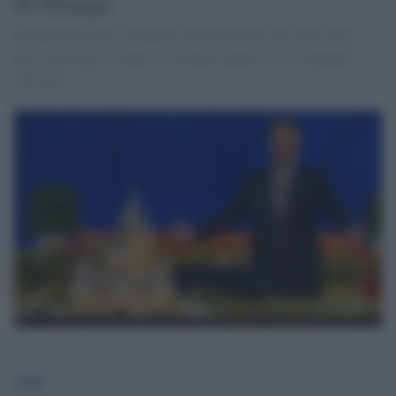
di Shangai
Disneyland aprirà a Shangai nella primavera del 2016. Bob
Iger, ad Disney: 'Stiamo costruendo qualcosa di veramente
speciale'.
GdS