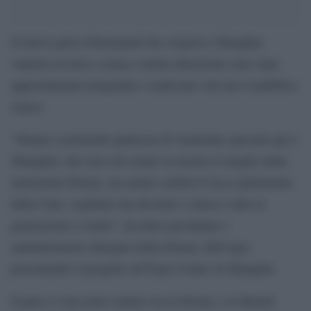
Il nuovo parco Disneyland che sorgerà a Shanghai
vanterà sei terre a tema e molta attrazzioni sono state
appositamente progettate e realizzate solo per il pubblico
cinese.
“Stiamo costruendo qualcosa di veramente speciale qui a
Shanghai, che non solo mette in mostra il meglio della
narrazione Disney, ma anche celebra il ricco patrimonio
della Cina: vogliamo far divertire i cinesi e tutte le
generazioni a venire”, ha detto presidente e
amministratore delegato della Disney, Bob Iger,
presentando il progetto all’Expo Centre di Shanghai.
Il parco è una joint venture tra la Disney e la Shendi