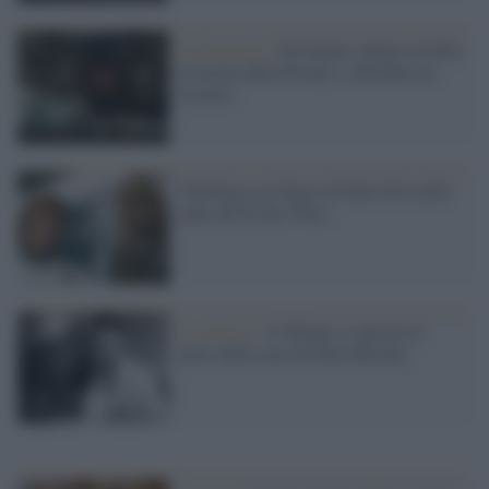
Cybercrime /
Gli hacker rubano un film
in uscita della Disney e chiedono un
riscatto
Chewbacca al fianco di Han Solo nello
spin-off di Star Wars
La mostra /
A Milano si aprono le
porte della casa di Dino Buzzati