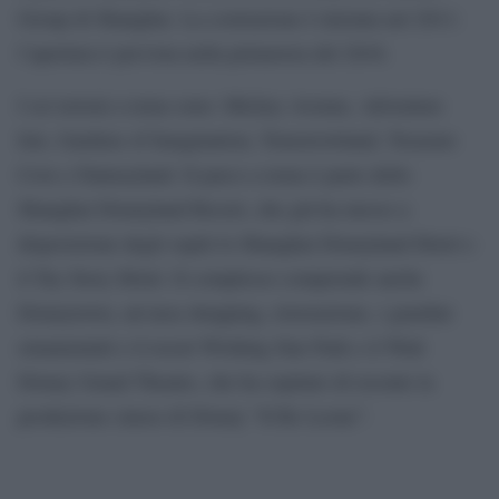
Group di Shanghai. La costruzione è iniziata nel 2011:
l’apertura è prevista nella primavera del 2016.
I sei terreni a tema sono: Mickey Avenue, Adventure
Isle, Gardens of Imagination, Tomorrowland, Treasure
Cove e Fantasyland. Il parco a tema è parte dello
Shanghai Disneyland Resort, che già ha messo a
disposizione degli ospiti lo Shanghai Disneyland Hotel e
il Toy Story Hotel. Il complesso comprende anche
Disneytown, un’area shopping, ristorazione, i giardini
ornamentali e il resort Wishing Star Park e il Walt
Disney Grand Theatre, che ha ospitato di recente la
produzione cinese di Disney “Il Re Leone”.