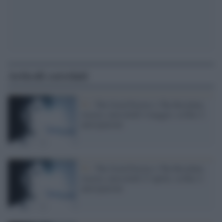
Articoli correlati
Tv /
The Good Doctor e The Resident,
stasera, mercoledì 4 maggio, su Rai 2:
anticipazioni
Tv /
The Good Doctor e The Resident,
stasera, mercoledì 27 aprile, su Rai 2:
anticipazioni