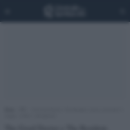
Home
>
TV
>
The Good Doctor e The Resident, stasera, mercoledì 11
maggio, su Rai 2: anticipazioni
The Good Doctor e The Resident,