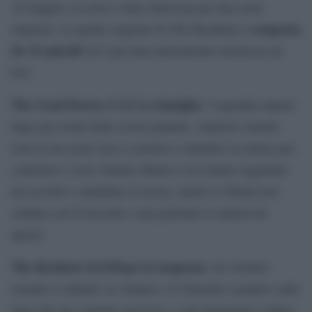
16 maggio, la serie è stata rinnovata per una sesta
composta
stagione. La quarta stagione di The Resident è
da 14 episodi
ed è già stata interamente trasmessa da
Fox.
The Good Doctor
5×11 La famiglia:
l’ospedale riparte
dopo gli eventi della scorsa puntata. Andrews rimette
Lim al suo posto ma è costretto a chiudere la clinica per
contenere i costi. Intanto Shaun e Lea hanno raggiunto
un accordo e annullato le nozze, anche se Shaun non
sembra così d’accordo e una paziente lo aiuterà ad
aprirsi
The Resident
4x11Dopo la tempesta:
un violento
tornado si abbatte su Atlanta e il Chastain è proprio sulla
linea del suo violento percorso e sarà duramente colpito