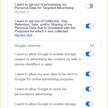
use your data for below specified purposes in below Google
I want to opt-out of processing my
La banca /
Caso Mps: i pm milanesi ora vogliono vederci
consent section.
Personal Data for Targeted Advertising.
chiaro sulle “chat” tra un dirigente del Mef e alcuni ministri
Opted In
I want to opt-out of Collection, Use,
Retention, Sale, and/or Sharing of my
Personal Data that Is Unrelated with the
Purposes for which it was collected.
Opted Out
Google consents
I want to allow Google to enable storage
related to advertising like cookies on web or
device identifiers in apps.
I want to allow my user data to be sent to
Google for online advertising purposes.
Syndication
Culture
I want to allow Google to send me
Salute
Globalist
personalized advertising.
Megachip
Globalscience
I want to allow Google to enable storage