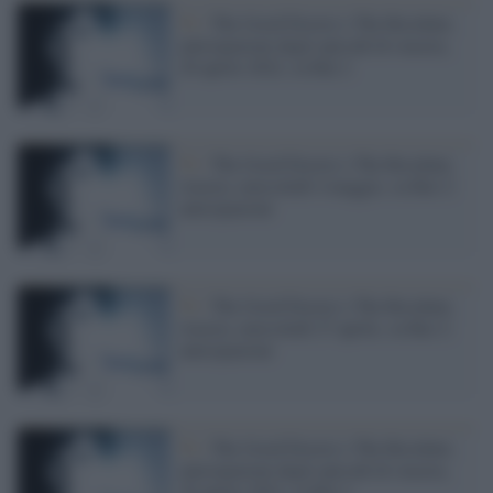
Tv /
The Good Doctor e The Resident,
anticipazioni degli episodi di stasera,
20 aprile 2022, su Rai 2
Tv /
The Good Doctor e The Resident,
stasera, mercoledì 4 maggio, su Rai 2:
anticipazioni
Tv /
The Good Doctor e The Resident,
stasera, mercoledì 27 aprile, su Rai 2:
anticipazioni
Tv /
The Good Doctor e The Resident,
anticipazioni degli episodi di stasera,
20 aprile 2022, su Rai 2