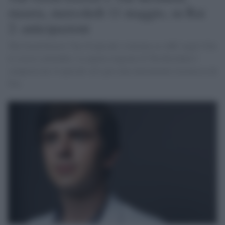
stasera, mercoledì 11 maggio, su Rai
2: anticipazioni
The Good Doctor 5 ha 18 episodi, è iniziata su ABC negli USA
lo scorso settembre. La quarta stagione di The Resident è
composta da 14 episodi ed è già stata interamente trasmessa da
Fox.