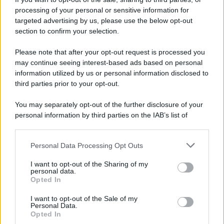
processing of your personal or sensitive information for
targeted advertising by us, please use the below opt-out
section to confirm your selection.
Please note that after your opt-out request is processed you
L'attesa /
Un estate di calcio: tra Mondiali e Serie A
may continue seeing interest-based ads based on personal
information utilized by us or personal information disclosed to
Terminata la Coppa del Mondo, Infantino prova a privatizzare i
third parties prior to your opt-out.
tornei mondiali. Nel frattempo, il calciomercato va avanti e
sembra regalarci una Serie A di livello
You may separately opt-out of the further disclosure of your
personal information by third parties on the IAB’s list of
Tendenze /
Sale il numero degli acquisti online in Europa e
downstream participants.
aumentano le vendite di articoli second hand
Personal Data Processing Opt Outs
This information may also be disclosed by us to third parties
on the IAB’s List of Downstream Participants that may further
I want to opt-out of the Sharing of my
disclose it to other third parties.
personal data.
Il caso /
Trump ha quasi esaurito l'arsenale Usa, ma il
Opted In
Please note that this website/app uses one or more Google
tycoon smentisce
services and may gather and store information including but
I want to opt-out of the Sale of my
Personal Data.
not limited to your visit or usage behaviour. You may click to
Opted In
grant or deny consent to Google and its third-party tags to