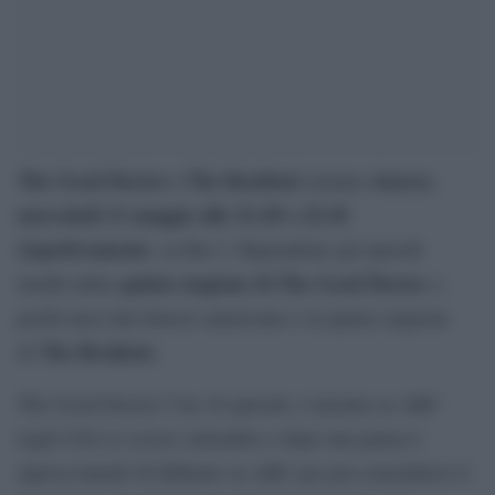
The Good Doctor e The Resident
stasera
tornano
,
mercoledì 11 maggio alle 21:20 e 22:10
rispettivamente
, su Rai 2. Riprendono gli episodi
quinta stagione di The Good Doctor
inediti della
a
pochi mesi dal rilascio americano e la quarta stagione
The Resident.
di
The Good Doctor 5 ha 18 episodi, è iniziata su ABC
negli USA lo scorso settembre e dopo una pausa è
ripresa lunedì 28 febbraio su ABC per poi concludersi il