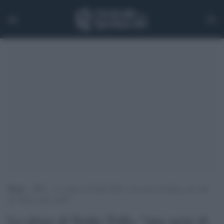
Home
>
TV
>
Lo sfogo di Nadia Toffa: “una serie di sfighe, non sarò
ad Amici come ospite”
Lo sfogo di Nadia Toffa: "una serie di