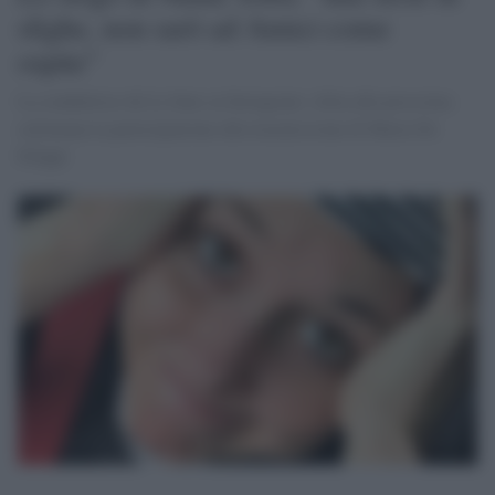
sfighe, non sarò ad Amici come
ospite"
La conduttrice de Le Iene su Instagram: slitta alla prossima
settimana la partecipazione alla trasmissione di Maria De
Filippi