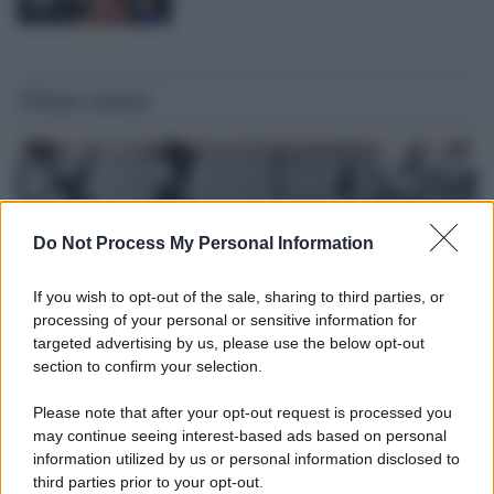
Ultime notizie
Do Not Process My Personal Information
If you wish to opt-out of the sale, sharing to third parties, or
processing of your personal or sensitive information for
targeted advertising by us, please use the below opt-out
section to confirm your selection.
Please note that after your opt-out request is processed you
Il lutto /
Addio a Livio Berruti, leggenda dello sprint
may continue seeing interest-based ads based on personal
italiano
information utilized by us or personal information disclosed to
third parties prior to your opt-out.
L’oro olimpico nei 200 metri a Roma 1960 aveva 87 anni. È morto