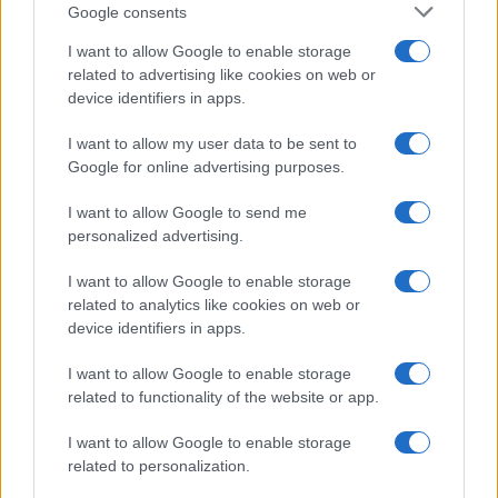
Google consents
I want to allow Google to enable storage
related to advertising like cookies on web or
device identifiers in apps.
I want to allow my user data to be sent to
Google for online advertising purposes.
Syndication
Culture
I want to allow Google to send me
Salute
Globalist
personalized advertising.
Megachip
Globalscience
I want to allow Google to enable storage
related to analytics like cookies on web or
GiULia
Globalsport
device identifiers in apps.
Prima Pagina
I want to allow Google to enable storage
related to functionality of the website or app.
I want to allow Google to enable storage
Giornale dello
Facebook
related to personalization.
Spettacolo
Twitter