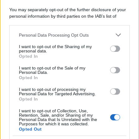
in una clinica torinese dopo un periodo di malattia.
You may separately opt-out of the further disclosure of your
personal information by third parties on the IAB’s list of
Motociclismo /
Raúl Fernández vince il Gp di Gran
downstream participants.
Bretagna davanti a Martin e Bezzecchi
Personal Data Processing Opt Outs
This information may also be disclosed by us to third parties
on the IAB’s List of Downstream Participants that may further
I want to opt-out of the Sharing of my
disclose it to other third parties.
personal data.
Il libro /
La letteratura che racconta l’estate
Opted In
Please note that this website/app uses one or more Google
services and may gather and store information including but
I want to opt-out of the Sale of my
Personal Data.
not limited to your visit or usage behaviour. You may click to
Opted In
grant or deny consent to Google and its third-party tags to
use your data for below specified purposes in below Google
I want to opt-out of processing my
L’evento /
Premio Dessì 2026, Villacidro si accende di
consent section.
Personal Data for Targeted Advertising.
cultura
Opted In
I want to opt-out of Collection, Use,
Retention, Sale, and/or Sharing of my
Personal Data that Is Unrelated with the
Purposes for which it was collected.
Opted Out