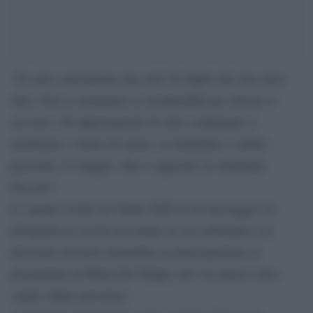
“Si sono concatenate una serie di sfighe che non avete
idea. Non so nemmeno se recuperabili per salvare il
servizio. Gli appostamenti di certo continuano a
inoltranza e Amici di sicuro va rimandato a sabato
prossimo 12 maggio. Ma vi aggiorno in settimana.
Peccato”.
E’ quanto scritto da Nadia Toffa in un messaggio su
Instagram in cui ha raccontato la sua settimana e la
decisione di dover rimandare la partecipazione al
programma di Maria De Filippi, dov’era attesa come
ospite sabato prossimo.