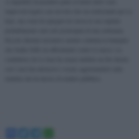
A impedirle di prendere parte al talent show sono
imprevisti legati a un servizio che sta realizzando per Le
Iene, ma come ha spiegato lei stessa la sua ospitata
probabilmente sarà solo posticipata di una settimana.
Piccole sfortune lavorative mentre continua la battaglia
che Nadia Toffa sta affrontando contro il cancro. La
conduttrice de Le Iene ha ormai stabilito un filo diretto
con i suoi fan attraverso i social, aggiornandoli sulla
malattia che ha deciso di rendere pubblica.
Facebook
Twitter
Telegram
WhatsApp