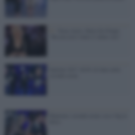
Tv /
Torna Amici, Maria De Filippi:
"Ma non avrei voluto il sabato sera"
Sanremo 2017, 46.6% di share nella
seconda serata
#Sanremo, seconda serata: ecco i big in
bilico