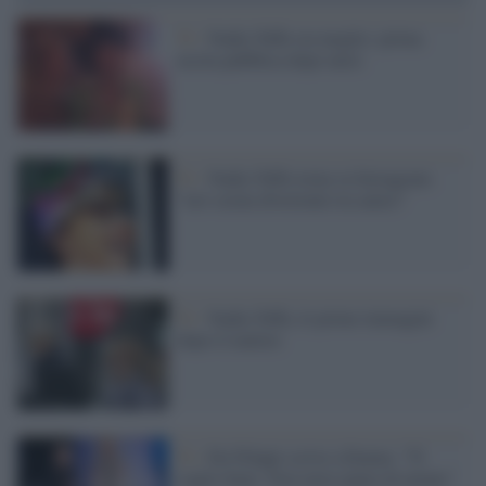
Tv /
Nadia Toffa sta meglio: prima
uscita pubblica dopo mesi
Tv /
Nadia Toffa torna su Instagram:
"ieri serata divertente tra amici"
Tv /
Nadia Toffa, le prime immagini
dopo il malore
Tv /
De Filippi scrive a Emma: "Ti
voglio bene. Non avere paura di niente"