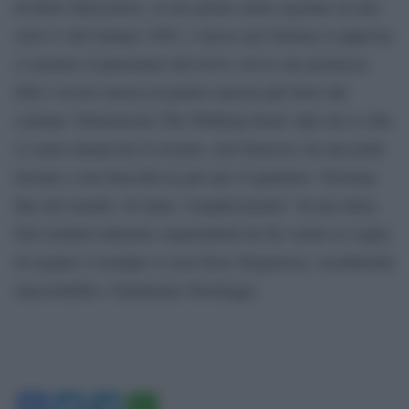
di Drew Barrymore, al suo primo ruolo regolare in una
serie tv dal lontano 1992, e invece per fortuna si appresta
a scuotere il panorama televisivo con le sue premesse
folli e la loro messa in pratica ancora più fuori dal
comune. Dimenticate The Walking Dead. Qui chi si ciba
ci carne umana ha il rossetto, non biascica, ha una pelle
lucente e non barcolla in giro per il quartiere. Nessuna
fine del mondo. Si tratta “semplicemente” di una dieta.
Dai risultati talmente sorprendenti da far venire la voglia
di seguire l’esempio se non fosse disgustosa, socialmente
inaccettabile e fatalmente fuorilegge.
Facebook
Twitter
Telegram
WhatsApp