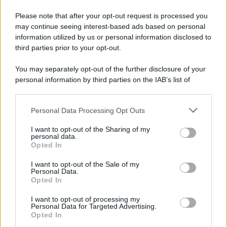
Questo giorno del 1956 morirono 136 italiani nelle miniere di
carbone di Marcinelle. Lo stesso giorno del 1991 arrivarono con il
Please note that after your opt-out request is processed you
mercantile Vlora più di ventimila albanesi in cerca di una vita
may continue seeing interest-based ads based on personal
information utilized by us or personal information disclosed to
migliore che, pur tra paure e solidarietà, abbiamo accolto. Questa
third parties prior to your opt-out.
memoria sembra scolorire, lasciando spazio a una narrazione che
divide il mondo in un "noi" da proteggere e un "loro" da respingere.
You may separately opt-out of the further disclosure of your
personal information by third parties on the IAB’s list of
Il ricordo /
Le radici di Francesco
downstream participants.
Personal Data Processing Opt Outs
This information may also be disclosed by us to third parties
on the IAB’s List of Downstream Participants that may further
I want to opt-out of the Sharing of my
disclose it to other third parties.
personal data.
L'album /
"Timeless", il nuovo album postumo di Prince
Opted In
Please note that this website/app uses one or more Google
racconta quattro decenni di creatività
services and may gather and store information including but
I want to opt-out of the Sale of my
Personal Data.
not limited to your visit or usage behaviour. You may click to
Opted In
grant or deny consent to Google and its third-party tags to
use your data for below specified purposes in below Google
I want to opt-out of processing my
L'inaugurazione /
Cuneo inaugura Esseci: il nuovo polo
consent section.
Personal Data for Targeted Advertising.
culturale nell’ex ospedale di Santa Croce
Opted In