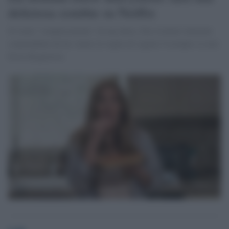
deliziosa zombie su Netflix
Si tratta "semplicemente" di una dieta. Dai risultati talmente
sorprendenti da far venire la voglia di seguire l'esempio se non
fosse disgustosa