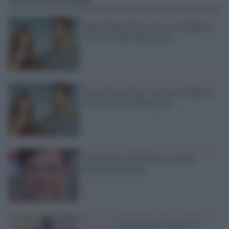
Santa Clarita Diet: arriva su Netflix la
serie con Drew Barrymore
Santa Clarita Diet: arriva su Netflix la
serie con Drew Barrymore
Il produttore Mike Karz racconta
'Insieme per forza'
Firenze /
"Italia Morta Vivente": il