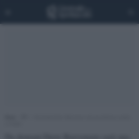
Home
>
TV
>
Da domani Drew Barrymore sarà una deliziosa zombie
su Netflix
Da domani Drew Barrymore sarà una