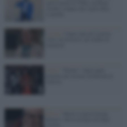
nuovo murale di TvBoy con Renzi
Zombie compare alla vigilia della
Leopolda
Cinema /
Cannes apre per la prima
volta con un horror: gli zombie di
Jarmusch
Video /
"Thriller": John Landis
propone una versione 3d della hit di
Jackson
Horror /
Muore il regista George
Romero: ideò la trilogia cult degli
Zombie