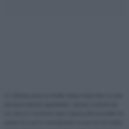
Il 3 febbraio arriva su Netflix Santa Clarita Diet, la serie
più piacevolmente improbabile, surreale e assurda che
sia vista in tv da diversi anni a questa parte.Dovrebbe far
parlare di sé per il coinvolgimento di una star del calibro